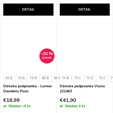
DETAIL
DETAIL
–20 %
€23,99
65 B
70 B
75 B
80 B
85 B
75 B
75 C
75 D
75 E
7
+ ďalšie
Dámska podprsenka - Lormar
Dámska podprsenka Viania
Desiderio Pizzo
221463
€18,99
€41,90
Skladom
>6 ks
Skladom
4 ks