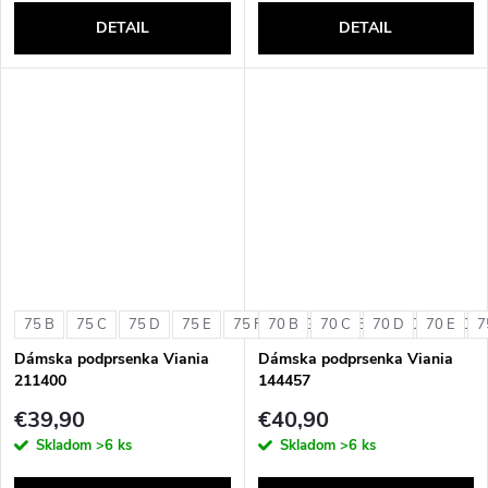
DETAIL
DETAIL
75 B
75 C
75 D
75 E
75 F
70 B
75 G
70 C
80 B
70 D
80 C
70 E
80 D
7
Dámska podprsenka Viania
Dámska podprsenka Viania
211400
144457
€39,90
€40,90
Skladom
>6 ks
Skladom
>6 ks