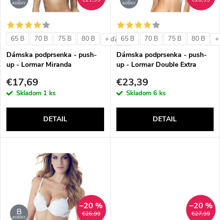
i
i
s
e
65 B
70 B
75 B
80 B
65 B
70 B
75 B
80 B
+ ďalšie
+
p
Dámska podprsenka - push-
Dámska podprsenka - push-
p
up - Lormar Miranda
up - Lormar Double Extra
r
€17,69
€23,39
r
Skladom
1 ks
Skladom
6 ks
o
o
DETAIL
DETAIL
d
d
u
u
k
k
t
–20 %
–20 %
t
€26,99
€27,99