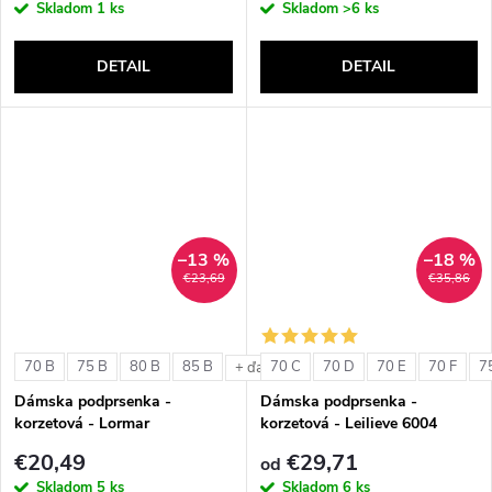
Skladom
1 ks
Skladom
>6 ks
DETAIL
DETAIL
–13 %
–18 %
€23,69
€35,86
70 B
75 B
80 B
85 B
70 C
70 D
70 E
70 F
7
+ ďalšie
Dámska podprsenka -
Dámska podprsenka -
korzetová - Lormar
korzetová - Leilieve 6004
ExtraOrdinary Fascia
€20,49
€29,71
od
Skladom
5 ks
Skladom
6 ks