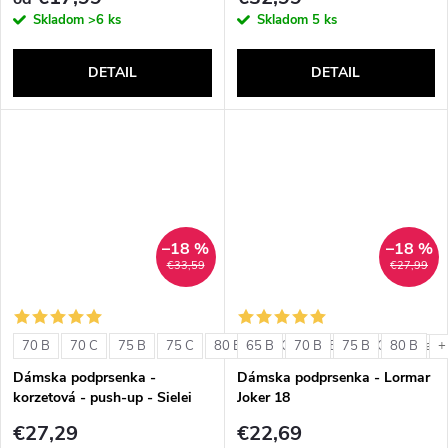
Skladom
>6 ks
Skladom
5 ks
DETAIL
DETAIL
–18 %
–18 %
€33,59
€27,99
70 B
70 C
75 B
75 C
80 B
65 B
80 C
70 B
85 B
75 B
85 C
80 B
+ ďalši
+
Dámska podprsenka -
Dámska podprsenka - Lormar
korzetová - push-up - Sielei
Joker 18
1580
€27,29
€22,69