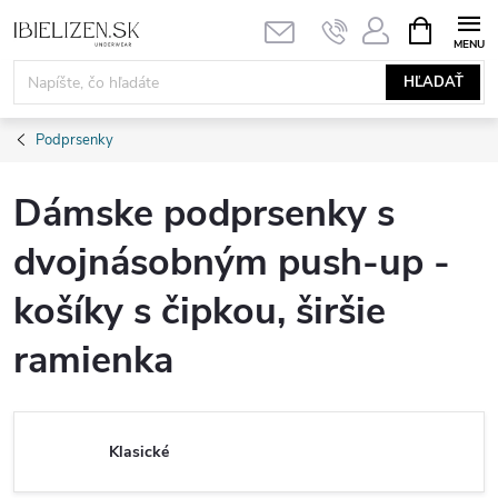
Prejsť
NÁKUPN
KOŠÍK
na
obsah
HĽADAŤ
Podprsenky
Dámske podprsenky s
dvojnásobným push-up -
košíky s čipkou, širšie
ramienka
Klasické