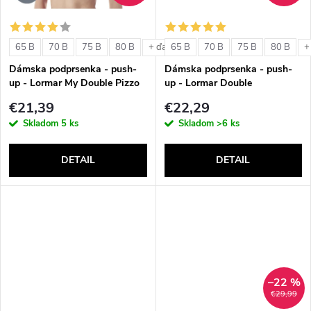
o
o
v
65 B
70 B
75 B
80 B
65 B
70 B
75 B
80 B
+ ďalšie
+
v
Dámska podprsenka - push-
Dámska podprsenka - push-
up - Lormar My Double Pizzo
up - Lormar Double
€21,39
€22,29
Skladom
5 ks
Skladom
>6 ks
DETAIL
DETAIL
–22 %
€29,99