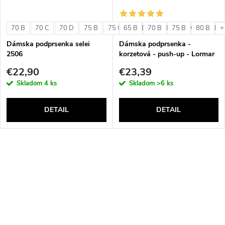
70 B
70 C
70 D
75 B
75 C
65 B
75 D
70 B
80 B
75 B
80 C
80 B
80 D
+
Dámska podprsenka selei
Dámska podprsenka -
2506
korzetová - push-up - Lormar
Double Extra Pizzo
€22,90
€23,39
Skladom
4 ks
Skladom
>6 ks
DETAIL
DETAIL