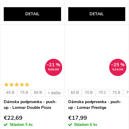
DETAIL
DETAIL
–21 %
–25 %
€28,99
€23,99
65 B
75 B
80 B
65 B
70 B
70 C
75 B
7
+ ďalšie
Dámska podprsenka - push-
Dámska podprsenka - push-
up - Lormar Double Pizzo
up - Lormar Prestige
€22,69
€17,99
Skladom
5 ks
Skladom
6 ks