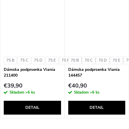
75 B
75 C
75 D
75 E
75 F
70 B
75 G
70 C
80 B
70 D
80 C
70 E
80 D
7
Dámska podprsenka Viania
Dámska podprsenka Viania
211400
144457
€39,90
€40,90
Skladom
>6 ks
Skladom
>6 ks
DETAIL
DETAIL