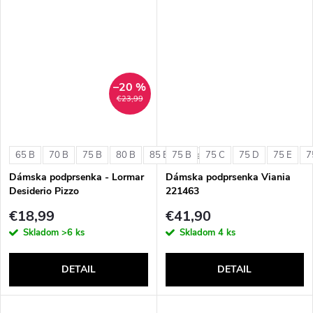
–20 %
€23,99
65 B
70 B
75 B
80 B
85 B
75 B
75 C
75 D
75 E
7
+ ďalšie
Dámska podprsenka - Lormar
Dámska podprsenka Viania
Desiderio Pizzo
221463
€18,99
€41,90
Skladom
>6 ks
Skladom
4 ks
DETAIL
DETAIL