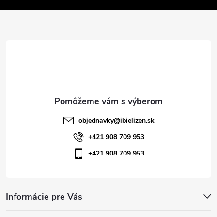
v
ä
k
t
y
v
i
ý
e
p
i
objednavky
@
ibielizen.sk
s
+421 908 709 953
+421 908 709 953
u
Informácie pre Vás