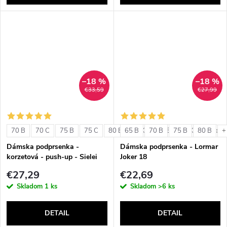
–18 %
–18 %
€33,59
€27,99
70 B
70 C
75 B
75 C
80 B
65 B
80 C
70 B
85 B
75 B
85 C
80 B
+ ďalši
+
Dámska podprsenka -
Dámska podprsenka - Lormar
korzetová - push-up - Sielei
Joker 18
1580
€27,29
€22,69
Skladom
1 ks
Skladom
>6 ks
DETAIL
DETAIL