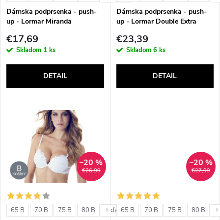
e
p
Dámska podprsenka - push-
Dámska podprsenka - push-
p
up - Lormar Miranda
up - Lormar Double Extra
r
€17,69
€23,39
r
Skladom
1 ks
Skladom
6 ks
o
o
DETAIL
DETAIL
d
d
u
u
k
k
t
–20 %
–20 %
t
€26,99
€27,99
o
o
v
65 B
70 B
75 B
80 B
65 B
70 B
75 B
80 B
+ ďalšie
+