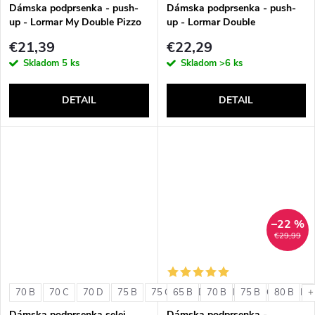
v
Dámska podprsenka - push-
Dámska podprsenka - push-
up - Lormar My Double Pizzo
up - Lormar Double
€21,39
€22,29
Skladom
5 ks
Skladom
>6 ks
DETAIL
DETAIL
–22 %
€29,99
70 B
70 C
70 D
75 B
75 C
65 B
75 D
70 B
80 B
75 B
80 C
80 B
80 D
+
Dámska podprsenka selei
Dámska podprsenka -