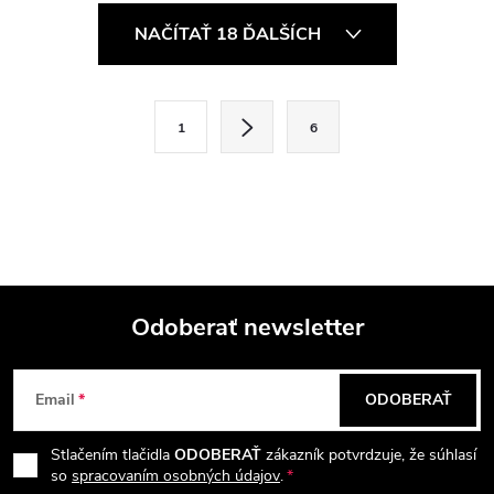
O
NAČÍTAŤ 18 ĎALŠÍCH
v
l
S
1
6
t
á
r
d
á
a
n
k
c
o
i
Odoberať newsletter
v
a
Z
e
n
Email
ODOBERAŤ
p
á
i
e
r
Stlačením tlačidla
ODOBERAŤ
zákazník potvrdzuje, že súhlasí
p
so
spracovaním osobných údajov
.