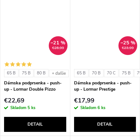
–21 %
–25 %
€28,99
€23,99
65 B
75 B
80 B
65 B
70 B
70 C
75 B
7
+ ďalšie
Dámska podprsenka - push-
Dámska podprsenka - push-
up - Lormar Double Pizzo
up - Lormar Prestige
€22,69
€17,99
Skladom
5 ks
Skladom
6 ks
DETAIL
DETAIL