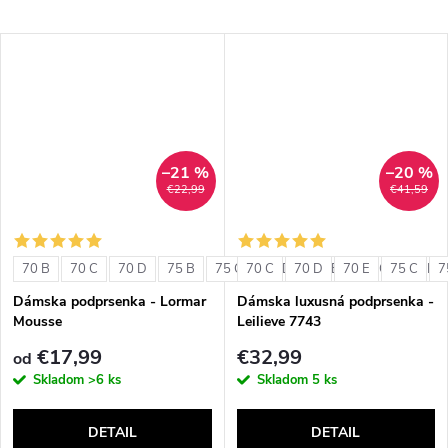
–21 %
–20 %
€22,99
€41,59
70 B
70 C
70 D
75 B
75 C
70 C
75 D
70 D
80 B
70 E
80 C
75 C
80 D
7
Dámska podprsenka - Lormar
Dámska luxusná podprsenka -
Mousse
Leilieve 7743
€17,99
€32,99
od
Skladom
>6 ks
Skladom
5 ks
DETAIL
DETAIL