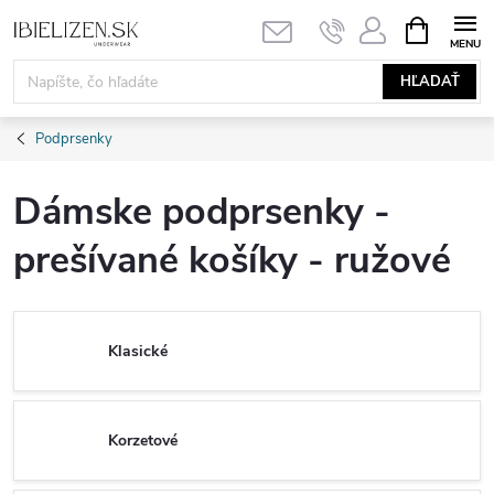
Prejsť
NÁKUPN
KOŠÍK
na
obsah
HĽADAŤ
Podprsenky
Dámske podprsenky -
prešívané košíky - ružové
Klasické
Korzetové