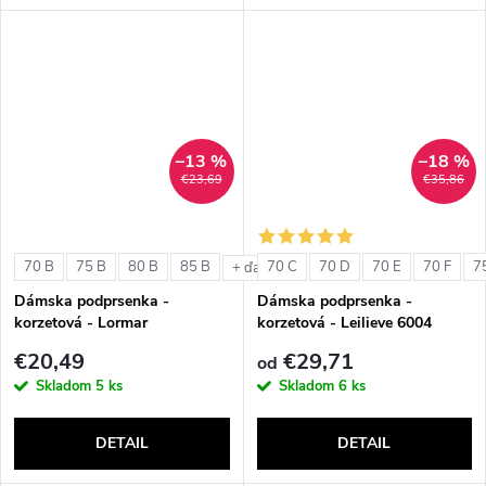
–13 %
–18 %
€23,69
€35,86
70 B
75 B
80 B
85 B
70 C
70 D
70 E
70 F
7
+ ďalšie
Dámska podprsenka -
Dámska podprsenka -
korzetová - Lormar
korzetová - Leilieve 6004
ExtraOrdinary Fascia
€20,49
€29,71
od
Skladom
5 ks
Skladom
6 ks
DETAIL
DETAIL