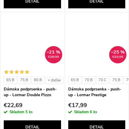
DETAIL
DETAIL
–21 %
–25 %
€28,99
€23,99
65 B
75 B
80 B
65 B
70 B
70 C
75 B
7
+ ďalšie
Dámska podprsenka - push-
Dámska podprsenka - push-
up - Lormar Double Pizzo
up - Lormar Prestige
€22,69
€17,99
Skladom
5 ks
Skladom
6 ks
DETAIL
DETAIL