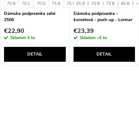
70 B
70 C
70 D
75 B
75 C
65 B
75 D
70 B
80 B
75 B
80 C
80 B
80 D
+
Dámska podprsenka selei
Dámska podprsenka -
2506
korzetová - push-up - Lormar
Double Extra Pizzo
€22,90
€23,39
Skladom
4 ks
Skladom
>6 ks
DETAIL
DETAIL