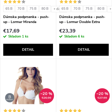
s
e
65 B
70 B
75 B
80 B
65 B
70 B
75 B
80 B
+ ďalšie
+
p
Dámska podprsenka - push-
Dámska podprsenka - push-
p
up - Lormar Miranda
up - Lormar Double Extra
r
€17,69
€23,39
r
Skladom
1 ks
Skladom
6 ks
o
o
DETAIL
DETAIL
d
d
u
u
k
k
t
–20 %
–20 %
t
€26,99
€27,99
o