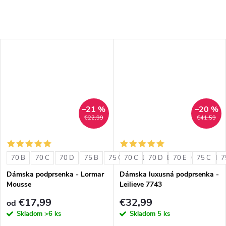
–21 %
–20 %
€22,99
€41,59
70 B
70 C
70 D
75 B
75 C
70 C
75 D
70 D
80 B
70 E
80 C
75 C
80 D
7
Dámska podprsenka - Lormar
Dámska luxusná podprsenka -
Mousse
Leilieve 7743
€17,99
€32,99
od
Skladom
>6 ks
Skladom
5 ks