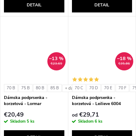
DETAIL
DETAIL
–13 %
–18 %
€23,69
€35,86
70 B
75 B
80 B
85 B
70 C
70 D
70 E
70 F
7
+ ďalšie
Dámska podprsenka -
Dámska podprsenka -
korzetová - Lormar
korzetová - Leilieve 6004
ExtraOrdinary Fascia
€20,49
€29,71
od
Skladom
5 ks
Skladom
6 ks