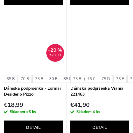
–20 %
€23,99
65 B
70 B
75 B
80 B
85 B
75 B
75 C
75 D
75 E
7
+ ďalšie
Dámska podprsenka - Lormar
Dámska podprsenka Viania
Desiderio Pizzo
221463
€18,99
€41,90
Skladom
>6 ks
Skladom
4 ks
DETAIL
DETAIL