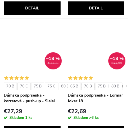
DETAIL
DETAIL
–18 %
–18 %
€33,59
€27,99
70 B
70 C
75 B
75 C
80 B
65 B
80 C
70 B
85 B
75 B
85 C
80 B
+ ďalši
+
Dámska podprsenka -
Dámska podprsenka - Lormar
korzetová - push-up - Sielei
Joker 18
1580
€27,29
€22,69
Skladom
1 ks
Skladom
>6 ks