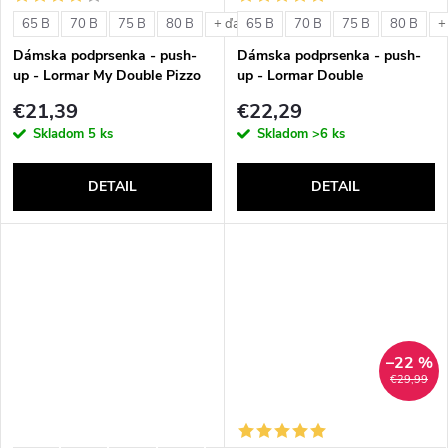
o
v
65 B
70 B
75 B
80 B
65 B
70 B
75 B
80 B
+ ďalšie
+
v
Dámska podprsenka - push-
Dámska podprsenka - push-
up - Lormar My Double Pizzo
up - Lormar Double
€21,39
€22,29
Skladom
5 ks
Skladom
>6 ks
DETAIL
DETAIL
–22 %
€29,99