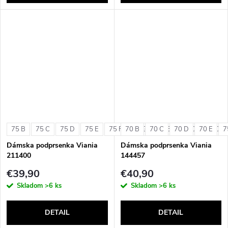
75 B
75 C
75 D
75 E
75 F
70 B
75 G
70 C
80 B
70 D
80 C
70 E
80 D
7
Dámska podprsenka Viania
Dámska podprsenka Viania
211400
144457
€39,90
€40,90
Skladom
>6 ks
Skladom
>6 ks
DETAIL
DETAIL