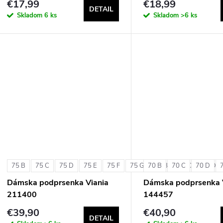
€17,99
€18,99
DETAIL
Skladom
6 ks
Skladom
>6 ks
75 B
75 C
75 D
75 E
75 F
75 G
70 B
80 B
70 C
80 C
70 D
80 D
Dámska podprsenka Viania
Dámska podprsenka 
211400
144457
€39,90
€40,90
DETAIL