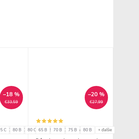
–18 %
–20 %
€33,59
€27,99
75 C
85 C
80 B
85 D
80 C
85 E
65 B
85 B
90 C
70 B
85 C
90 D
75 B
80 B
+ ďalšie
+ ďalšie
+ ďalšie