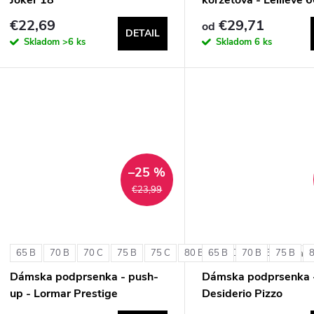
€22,69
€29,71
od
DETAIL
Skladom
>6 ks
Skladom
6 ks
–25 %
€23,99
65 B
70 B
70 C
75 B
75 C
80 B
65 B
80 C
70 B
85 B
75 B
+ ďalši
Dámska podprsenka - push-
Dámska podprsenka 
up - Lormar Prestige
Desiderio Pizzo