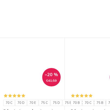
–20 %
€41,59
70 C
70 D
70 E
75 C
75 D
75 E
70 B
80 C
70 C
80 D
75 B
80 E