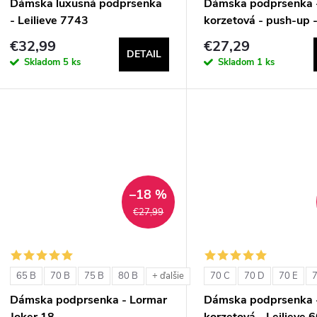
Dámska luxusná podprsenka
Dámska podprsenka 
- Leilieve 7743
korzetová - push-up -
1580
€32,99
€27,29
DETAIL
Skladom
5 ks
Skladom
1 ks
–18 %
€27,99
65 B
70 B
75 B
80 B
70 C
70 D
70 E
7
+ ďalšie
Dámska podprsenka - Lormar
Dámska podprsenka 
Joker 18
korzetová - Leilieve 