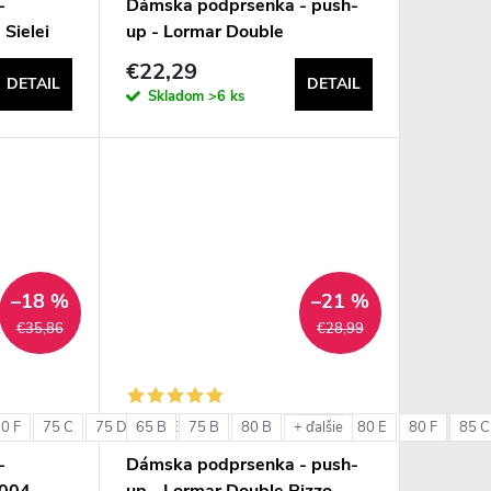
-
Dámska podprsenka - push-
 Sielei
up - Lormar Double
€22,29
DETAIL
DETAIL
Skladom
>6 ks
–18 %
–21 %
€35,86
€28,99
0 F
75 C
75 D
65 B
75 E
75 B
75 F
80 B
80 C
80 D
80 E
80 F
85 C
+ ďalšie
-
Dámska podprsenka - push-
6004
up - Lormar Double Pizzo