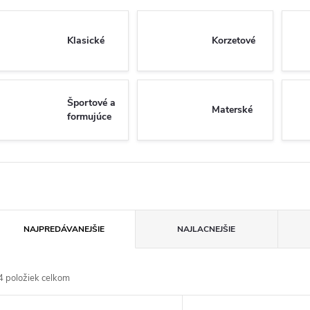
Klasické
Korzetové
Športové a
Materské
formujúce
R
NAJPREDÁVANEJŠIE
NAJLACNEJŠIE
a
4
položiek celkom
d