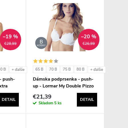
–19 %
–20 %
€28,99
€26,99
80 B
65 B
70 B
75 B
80 B
+ ďalšie
+ ďalšie
- push-
Dámska podprsenka - push-
xtra
up - Lormar My Double Pizzo
€21,39
DETAIL
DETAIL
Skladom
5 ks