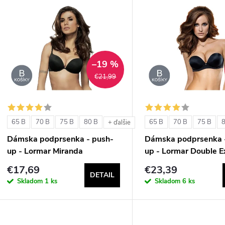
V
e
ý
n
p
–19 %
€21,99
e
s
p
p
65 B
70 B
75 B
80 B
65 B
70 B
75 B
+ ďalšie
r
Dámska podprsenka - push-
Dámska podprsenka 
r
up - Lormar Miranda
up - Lormar Double E
o
€17,69
€23,39
o
DETAIL
d
Skladom
1 ks
Skladom
6 ks
d
u