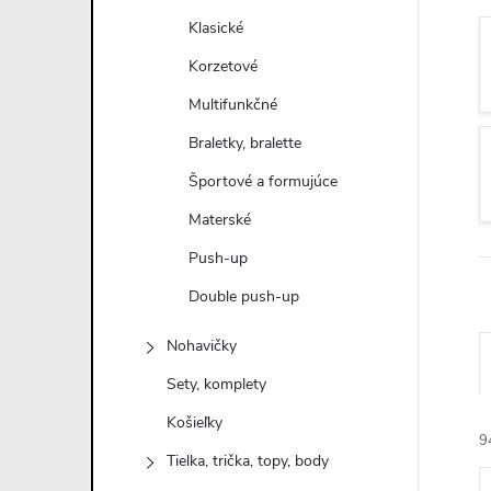
n
Klasické
ý
Korzetové
Multifunkčné
p
Braletky, bralette
a
Športové a formujúce
Materské
n
Push-up
e
Double push-up
l
Nohavičky
Sety, komplety
Košieľky
9
Tielka, trička, topy, body