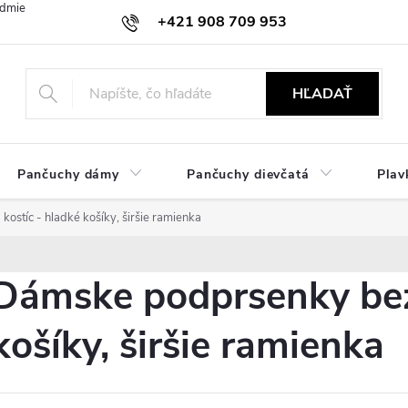
dmienky
Ochrana osobných údajov
Zásady používania cookies
+421 908 709 953
objednavky@ibielizen.sk
HĽADAŤ
Pančuchy dámy
Pančuchy dievčatá
Plav
stíc - hladké košíky, širšie ramienka
Dámske podprsenky bez 
košíky, širšie ramienka