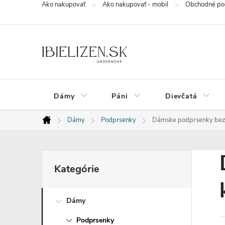
Ako nakupovať
Ako nakupovať - mobil
Obchodné po
Prejsť
na
obsah
Dámy
Páni
Dievčatá
Dámy
Podprsenky
Dámske podprsenky bez ko
Domov
B
Preskočiť
Kategórie
kategórie
o
Dámy
č
Podprsenky