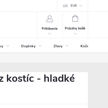
Čo inde nenájdete
Blog
EUR
NÁKUPNÝ
KOŠÍK
Prázdny košík
Prihlásenie
ky
Doplnky
Zľavy
Kožený tovar
kostíc - hladké