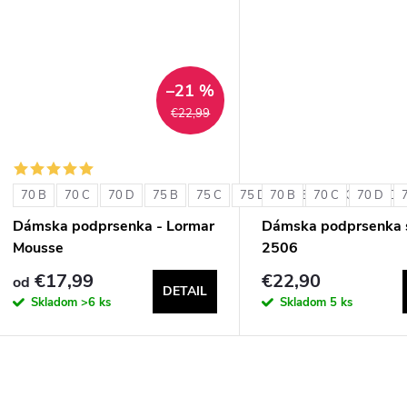
u
k
k
t
t
–21 %
o
€22,99
o
v
v
70 B
70 C
70 D
75 B
75 C
75 D
70 B
80 B
70 C
80 C
70 D
80 D
Dámska podprsenka - Lormar
Dámska podprsenka s
Mousse
2506
€17,99
€22,90
od
DETAIL
Skladom
>6 ks
Skladom
5 ks