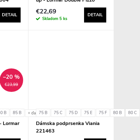
€22,69
DETAIL
DETAIL
Skladom
5 ks
–20 %
€23,99
80 B
85 B
75 B
75 C
75 D
75 E
75 F
80 B
80 C
e
+ ďalšie
- Lormar
Dámska podprsenka Viania
221463