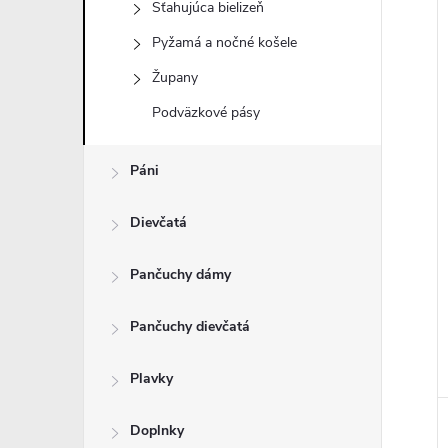
Sťahujúca bielizeň
Pyžamá a nočné košele
Župany
i
Podväzkové pásy
i
Páni
Dievčatá
Pančuchy dámy
Pančuchy dievčatá
Plavky
Doplnky