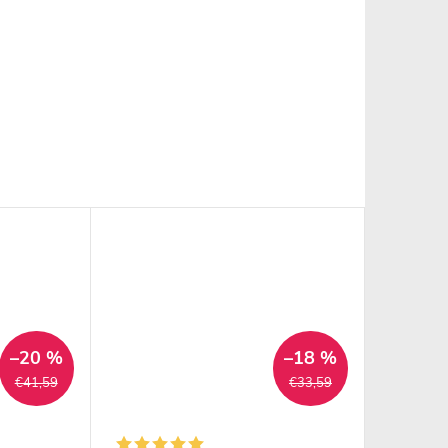
–20 %
–18 %
€41,59
€33,59