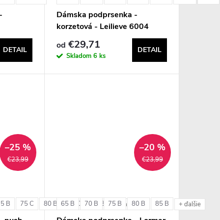
-
Dámska podprsenka -
korzetová - Leilieve 6004
€29,71
od
DETAIL
DETAIL
Skladom
6 ks
–25 %
–20 %
€23,99
€23,99
75 B
75 C
80 B
65 B
80 C
70 B
85 B
75 B
80 B
85 B
+ ďalšie
+ ďalšie