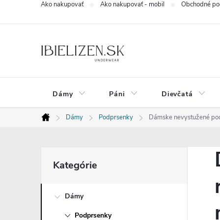
Ako nakupovať
Ako nakupovať - mobil
Obchodné po
Prejsť
na
obsah
Dámy
Páni
Dievčatá
Dámy
Podprsenky
Dámske nevystužené podp
Domov
B
Preskočiť
Kategórie
kategórie
o
Dámy
č
Podprsenky