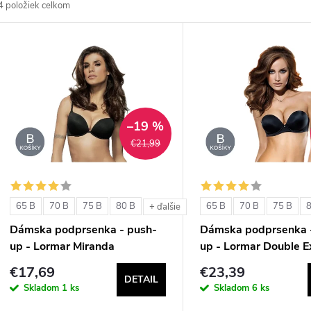
4
položiek celkom
d
V
e
ý
n
p
–19 %
€21,99
e
s
p
p
65 B
70 B
75 B
80 B
65 B
70 B
75 B
+ ďalšie
r
Dámska podprsenka - push-
Dámska podprsenka 
r
up - Lormar Miranda
up - Lormar Double E
o
€17,69
€23,39
o
DETAIL
d
Skladom
1 ks
Skladom
6 ks