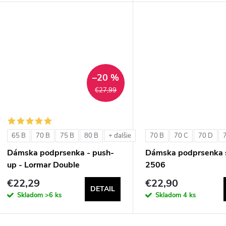
d
u
u
k
k
t
t
–20 %
o
€27,99
o
v
v
65 B
70 B
75 B
80 B
70 B
70 C
70 D
+ ďalšie
Dámska podprsenka - push-
Dámska podprsenka s
up - Lormar Double
2506
€22,29
€22,90
DETAIL
Skladom
>6 ks
Skladom
4 ks