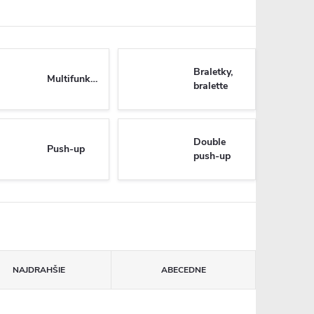
Braletky,
Multifunkčné
bralette
Double
Push-up
push-up
NAJDRAHŠIE
ABECEDNE