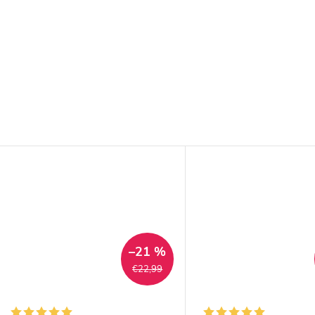
–21 %
€22,99