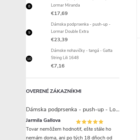
Lormar Miranda
€17,69
Dámska podprsenka - push-up -
Lormar Double Extra
€23,39
Dámske nohavičky - tangá - Gatta
String Lili 1648
€7,16
OVERENÉ ZÁKAZNÍKMI
Dámska podprsenka - push-up - Lormar Miranda
Jarmila Gallova
Tovar nemôžem hodnotiť, ešte stále ho
nemám doma, ani po tých 18 dňoch od