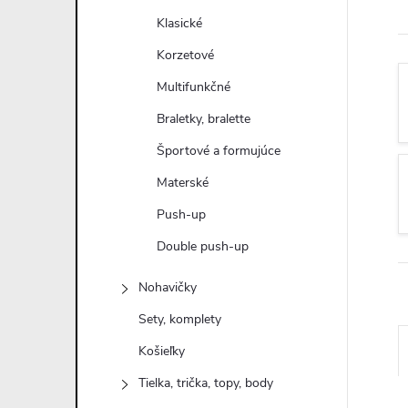
n
Klasické
ý
Korzetové
Multifunkčné
p
Braletky, bralette
a
Športové a formujúce
Materské
n
Push-up
e
Double push-up
l
Nohavičky
Sety, komplety
Košieľky
Tielka, trička, topy, body