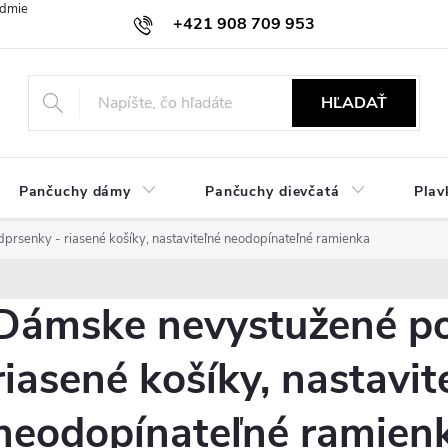
dmienky
Ochrana osobných údajov
Zásady používania cookies
+421 908 709 953
objednavky@ibielizen.sk
HĽADAŤ
Pančuchy dámy
Pančuchy dievčatá
Plav
rsenky - riasené košíky, nastaviteľné neodopínateľné ramienka
Dámske nevystužené po
riasené košíky, nastavit
neodopínateľné ramien