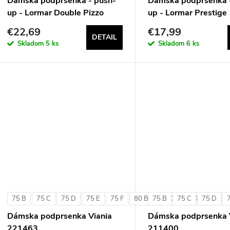
Dámska podprsenka - push-
Dámska podprsenka 
up - Lormar Double Pizzo
up - Lormar Prestige
€22,69
€17,99
DETAIL
Skladom
5 ks
Skladom
6 ks
75 B
75 C
75 D
75 E
75 F
80 B
75 B
80 C
75 C
80 D
75 D
80 E
Dámska podprsenka Viania
Dámska podprsenka 
221463
211400