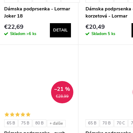
Dámska podprsenka - Lormar
Dámska podprsenka 
Joker 18
korzetová - Lormar
ExtraOrdinary Fascia
€22,69
€20,49
DETAIL
Skladom
>6 ks
Skladom
5 ks
–21 %
€28,99
65 B
75 B
80 B
65 B
70 B
70 C
+ ďalšie