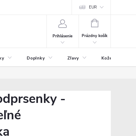
Čo inde nenájdete
Blog
EUR
NÁKUPNÝ
KOŠÍK
Prázdny košík
Prihlásenie
ky
Doplnky
Zľavy
Kožený tovar
dprsenky -
eľné
ka