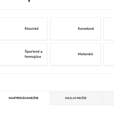
Klasické
Korzetové
Športové a
Materské
formujúce
R
NAJPREDÁVANEJŠIE
NAJLACNEJŠIE
a