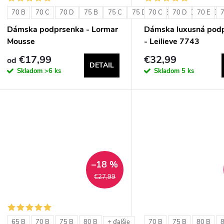
70 B
70 C
70 D
75 B
75 C
75 D
70 C
80 B
70 D
80 C
70 E
80 D
Dámska podprsenka - Lormar
Dámska luxusná pod
Mousse
- Leilieve 7743
€17,99
€32,99
od
DETAIL
Skladom
>6 ks
Skladom
5 ks
–18 %
€27,99
65 B
70 B
75 B
80 B
70 B
75 B
80 B
+ ďalšie