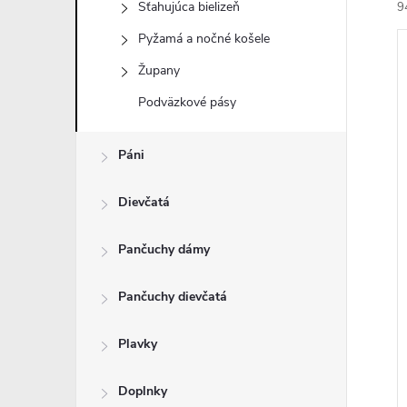
Sťahujúca bielizeň
9
Pyžamá a nočné košele
Župany
Podväzkové pásy
i
Páni
i
Dievčatá
Pančuchy dámy
Pančuchy dievčatá
Plavky
Doplnky