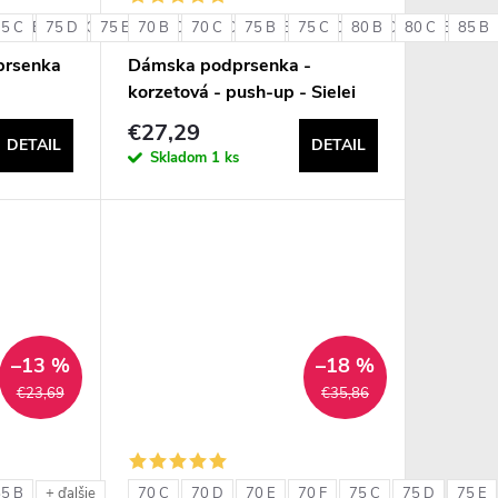
75 C
85 B
75 D
85 C
75 E
85 D
70 B
80 C
90 B
70 C
80 D
90 C
75 B
80 E
75 C
85 C
80 B
85 D
80 C
85 E
85 B
90 
+ ďalšie
prsenka
Dámska podprsenka -
korzetová - push-up - Sielei
1580
€27,29
DETAIL
DETAIL
Skladom
1 ks
–13 %
–18 %
€23,69
€35,86
85 B
70 C
70 D
70 E
70 F
75 C
75 D
75 E
+ ďalšie