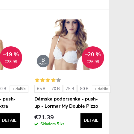
–19 %
–20 %
€28,99
€26,99
80 B
65 B
70 B
75 B
80 B
+ ďalšie
+ ďalšie
- push-
Dámska podprsenka - push-
xtra
up - Lormar My Double Pizzo
€21,39
DETAIL
DETAIL
Skladom
5 ks