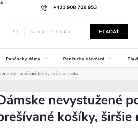
dmienky
Ochrana osobných údajov
Zásady používania cookies
+421 908 709 953
objednavky@ibielizen.sk
HĽADAŤ
Pančuchy dámy
Pančuchy dievčatá
Plav
rsenky - prešívané košíky, širšie ramienka
Dámske nevystužené po
prešívané košíky, širšie