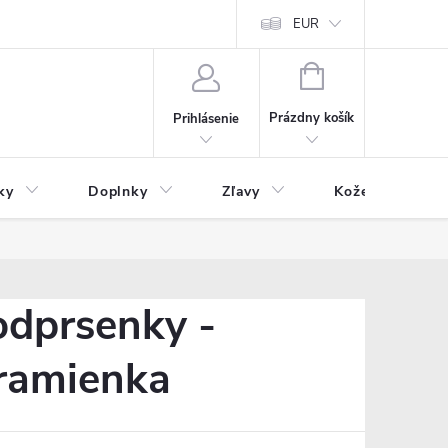
Čo inde nenájdete
Blog
EUR
NÁKUPNÝ
KOŠÍK
Prázdny košík
Prihlásenie
ky
Doplnky
Zľavy
Kožený tovar
dprsenky -
 ramienka