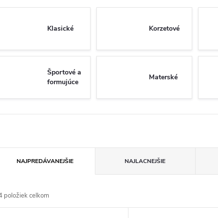
Klasické
Korzetové
Športové a
Materské
formujúce
R
NAJPREDÁVANEJŠIE
NAJLACNEJŠIE
a
4
položiek celkom
d