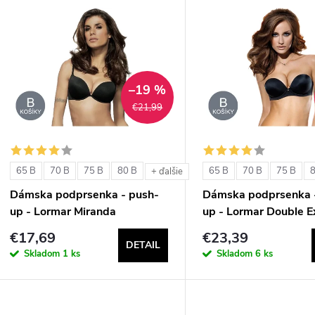
V
e
ý
n
p
–19 %
€21,99
e
s
p
p
65 B
70 B
75 B
80 B
65 B
70 B
75 B
+ ďalšie
r
Dámska podprsenka - push-
Dámska podprsenka 
r
up - Lormar Miranda
up - Lormar Double E
o
€17,69
€23,39
o
DETAIL
d
Skladom
1 ks
Skladom
6 ks
d
u