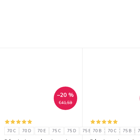
–20 %
€41,59
70 C
70 D
70 E
75 C
75 D
75 E
70 B
80 C
70 C
80 D
75 B
80 E