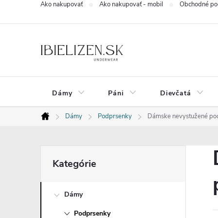
Ako nakupovať
Ako nakupovať - mobil
Obchodné po
Prejsť
na
obsah
Dámy
Páni
Dievčatá
Dámy
Podprsenky
Dámske nevystužené podp
Domov
B
Preskočiť
Kategórie
kategórie
o
Dámy
č
Podprsenky