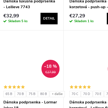
Dámska luxusná podprsenka
Dámska podprsenka 
- Leilieve 7743
korzetová - push-up -
1580
€32,99
€27,29
DETAIL
Skladom
5 ks
Skladom
1 ks
–18 %
€27,99
65 B
70 B
75 B
80 B
70 C
70 D
70 E
7
+ ďalšie
Dámska podprsenka - Lormar
Dámska podprsenka 
Joker 18
korzetová - Leilieve 