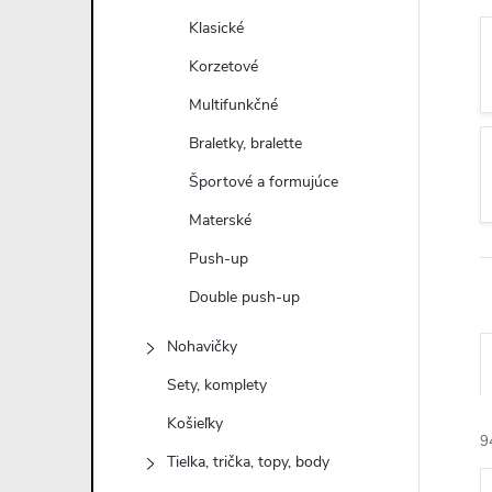
n
Klasické
ý
Korzetové
Multifunkčné
p
Braletky, bralette
a
Športové a formujúce
Materské
n
Push-up
e
Double push-up
l
Nohavičky
Sety, komplety
Košieľky
9
Tielka, trička, topy, body