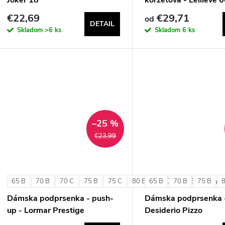
€22,69
€29,71
od
DETAIL
Skladom
>6 ks
Skladom
6 ks
–25 %
€23,99
65 B
70 B
70 C
75 B
75 C
80 B
65 B
80 C
70 B
85 B
75 B
+ ďalši
Dámska podprsenka - push-
Dámska podprsenka 
up - Lormar Prestige
Desiderio Pizzo