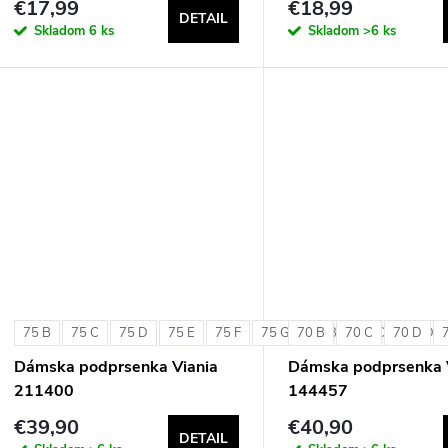
€17,99
€18,99
DETAIL
Skladom
6 ks
Skladom
>6 ks
75 B
75 C
75 D
75 E
75 F
75 G
70 B
80 B
70 C
80 C
70 D
80 D
Dámska podprsenka Viania
Dámska podprsenka 
211400
144457
€39,90
€40,90
DETAIL