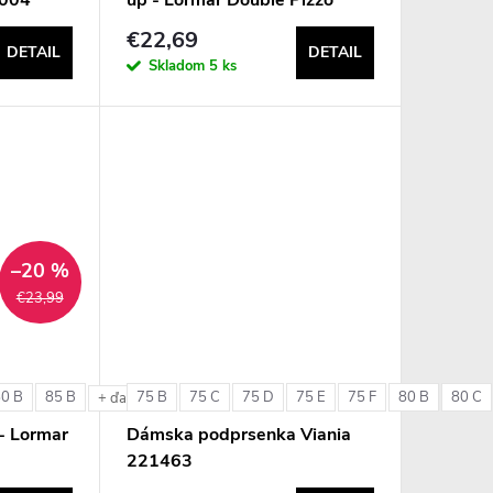
€22,69
DETAIL
DETAIL
Skladom
5 ks
–20 %
€23,99
80 B
85 B
75 B
75 C
75 D
75 E
75 F
80 B
80 C
e
+ ďalšie
- Lormar
Dámska podprsenka Viania
221463