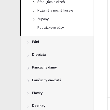
Sťahujúca bielizeň
Pyžamá a nočné košele
Župany
i
Podväzkové pásy
i
Páni
Dievčatá
Pančuchy dámy
Pančuchy dievčatá
Plavky
Doplnky