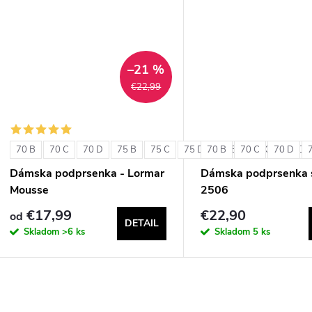
u
k
k
t
t
–21 %
o
€22,99
o
v
v
70 B
70 C
70 D
75 B
75 C
75 D
70 B
80 B
70 C
80 C
70 D
80 D
Dámska podprsenka - Lormar
Dámska podprsenka s
Mousse
2506
€17,99
€22,90
od
DETAIL
Skladom
>6 ks
Skladom
5 ks