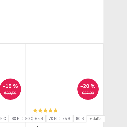
–18 %
–20 %
€33,59
€27,99
75 C
85 C
80 B
85 D
80 C
85 E
65 B
85 B
90 C
70 B
85 C
90 D
75 B
80 B
+ ďalšie
+ ďalšie
+ ďalšie