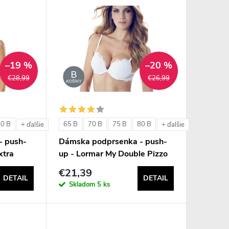
–19 %
–20 %
€28,99
€26,99
80 B
65 B
70 B
75 B
80 B
+ ďalšie
+ ďalšie
- push-
Dámska podprsenka - push-
xtra
up - Lormar My Double Pizzo
€21,39
DETAIL
DETAIL
Skladom
5 ks