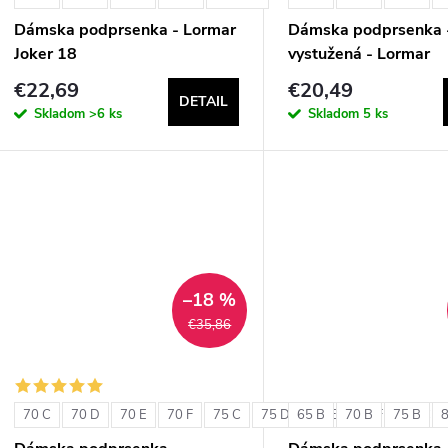
Dámska podprsenka - Lormar
Dámska podprsenka 
Joker 18
vystužená - Lormar
ExtraOrdinary Triang
€22,69
€20,49
DETAIL
Skladom
>6 ks
Skladom
5 ks
–18 %
€35,86
70 C
70 D
70 E
70 F
75 C
75 D
65 B
75 E
70 B
75 F
75 B
80 C