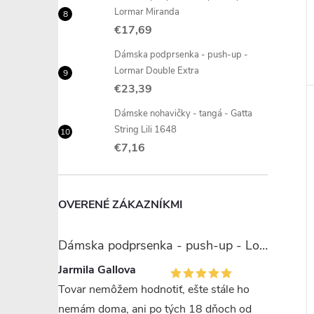
Lormar Miranda
€17,69
Dámska podprsenka - push-up -
Lormar Double Extra
€23,39
Dámske nohavičky - tangá - Gatta
String Lili 1648
€7,16
OVERENÉ ZÁKAZNÍKMI
Dámska podprsenka - push-up - Lormar Miranda
Jarmila Gallova
Tovar nemôžem hodnotiť, ešte stále ho
nemám doma, ani po tých 18 dňoch od