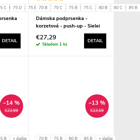
75 C
85 B
75 D
85 C
75 E
85 D
70 B
80 C
90 B
70 C
80 D
90 C
75 B
80 E
75 C
85 C
80 B
85 D
80 C
85 E
85 B
90 
+ ďalšie
prsenka
Dámska podprsenka -
korzetová - push-up - Sielei
1580
€27,29
DETAIL
DETAIL
Skladom
1 ks
–14 %
–13 %
€23,99
€23,69
85 B
70 B
75 B
80 B
85 B
+ ďalšie
+ ďalšie