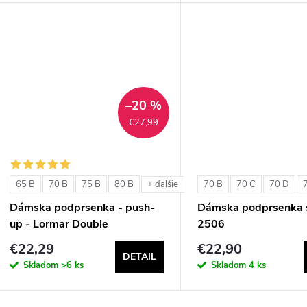
d
u
u
k
k
t
t
–20 %
o
€27,99
o
v
v
65 B
70 B
75 B
80 B
70 B
70 C
70 D
+ ďalšie
Dámska podprsenka - push-
Dámska podprsenka s
up - Lormar Double
2506
€22,29
€22,90
DETAIL
Skladom
>6 ks
Skladom
4 ks