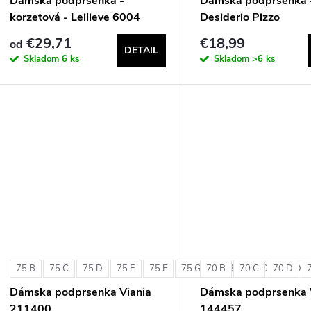
Dámska podprsenka -
Dámska podprsenka 
korzetová - Leilieve 6004
Desiderio Pizzo
€29,71
€18,99
od
DETAIL
Skladom
6 ks
Skladom
>6 ks
75 B
75 C
75 D
75 E
75 F
75 G
70 B
80 B
70 C
80 C
70 D
80 D
Dámska podprsenka Viania
Dámska podprsenka 
211400
144457