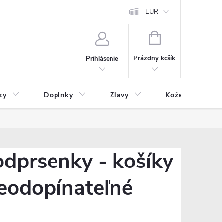
Čo inde nenájdete
Blog
EUR
NÁKUPNÝ
KOŠÍK
Prázdny košík
Prihlásenie
ky
Doplnky
Zľavy
Kožený tovar
dprsenky - košíky
neodopínateľné