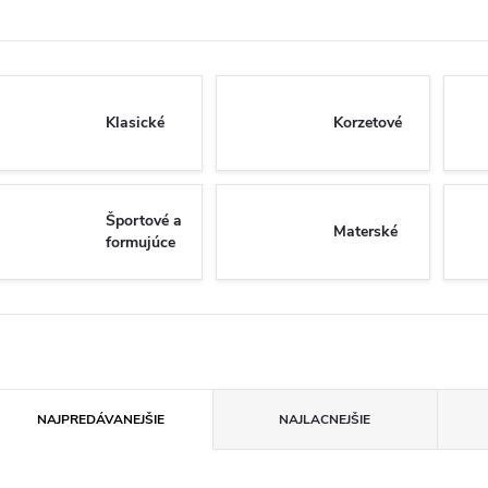
Klasické
Korzetové
Športové a
Materské
formujúce
R
NAJPREDÁVANEJŠIE
NAJLACNEJŠIE
a