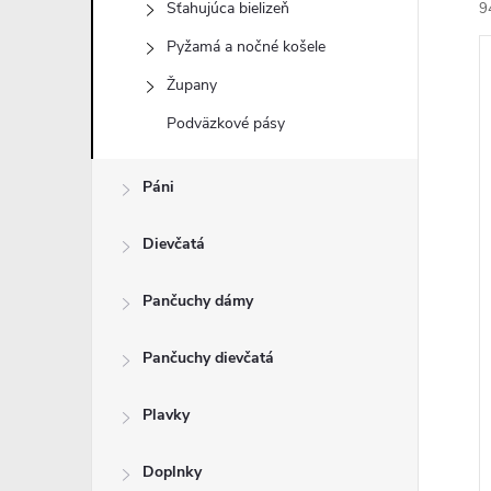
Sťahujúca bielizeň
9
Pyžamá a nočné košele
Župany
Podväzkové pásy
i
Páni
i
Dievčatá
Pančuchy dámy
Pančuchy dievčatá
Plavky
Doplnky