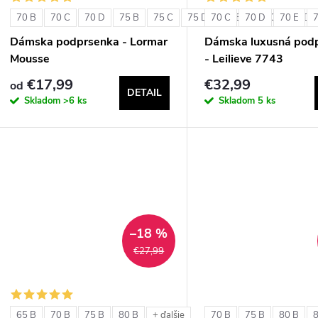
70 B
70 C
70 D
75 B
75 C
75 D
70 C
80 B
70 D
80 C
70 E
80 D
Dámska podprsenka - Lormar
Dámska luxusná pod
Mousse
- Leilieve 7743
€17,99
€32,99
od
DETAIL
Skladom
>6 ks
Skladom
5 ks
–18 %
€27,99
65 B
70 B
75 B
80 B
70 B
75 B
80 B
+ ďalšie