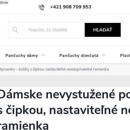
dmienky
Ochrana osobných údajov
Zásady používania cookies
+421 908 709 953
objednavky@ibielizen.sk
HĽADAŤ
Pančuchy dámy
Pančuchy dievčatá
Plav
rsenky - košíky s čipkou, nastaviteľné neodopínateľné ramienka
Dámske nevystužené po
s čipkou, nastaviteľné 
ramienka