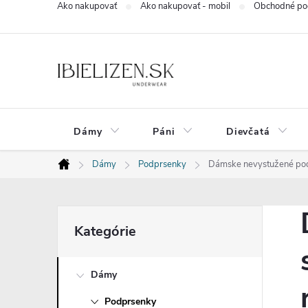
Ako nakupovať
Ako nakupovať - mobil
Obchodné po
Prejsť
na
obsah
Dámy
Páni
Dievčatá
Dámy
Podprsenky
Dámske nevystužené podp
Domov
B
Preskočiť
Kategórie
kategórie
o
Dámy
č
Podprsenky