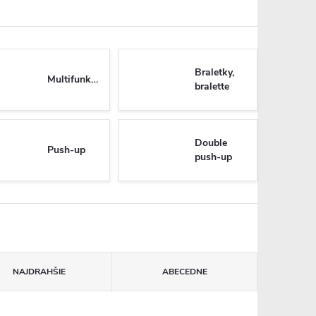
Braletky,
Multifunkčné
bralette
Double
Push-up
push-up
NAJDRAHŠIE
ABECEDNE