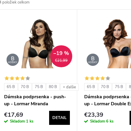
4
položiek celkom
d
V
e
ý
n
p
–19 %
€21,99
e
s
p
p
65 B
70 B
75 B
80 B
65 B
70 B
75 B
+ ďalšie
r
Dámska podprsenka - push-
Dámska podprsenka 
r
up - Lormar Miranda
up - Lormar Double E
o
€17,69
€23,39
o
DETAIL
d
Skladom
1 ks
Skladom
6 ks