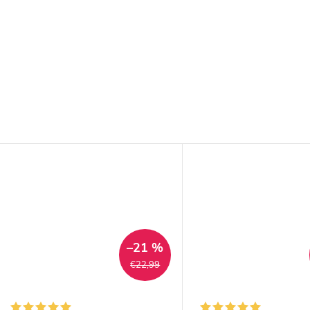
–21 %
€22,99