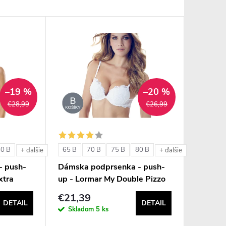
–19 %
–20 %
€28,99
€26,99
80 B
65 B
70 B
75 B
80 B
+ ďalšie
+ ďalšie
- push-
Dámska podprsenka - push-
xtra
up - Lormar My Double Pizzo
€21,39
DETAIL
DETAIL
Skladom
5 ks