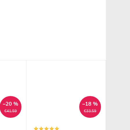
–20 %
–18 %
€41,59
€33,59