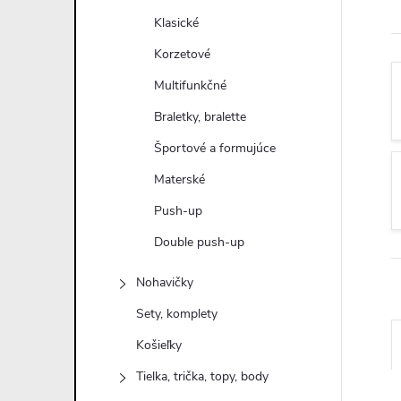
n
Klasické
ý
Korzetové
Multifunkčné
p
Braletky, bralette
a
Športové a formujúce
Materské
n
Push-up
e
Double push-up
l
Nohavičky
Sety, komplety
Košieľky
Tielka, trička, topy, body