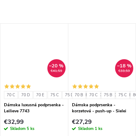
–20 %
–18 %
€41,59
€33,59
70 C
70 D
70 E
75 C
75 D
70 B
75 E
70 C
80 C
75 B
80 D
75 C
80 E
8
Dámska luxusná podprsenka -
Dámska podprsenka -
Leilieve 7743
korzetová - push-up - Sielei
1580
€32,99
€27,29
Skladom
5 ks
Skladom
1 ks