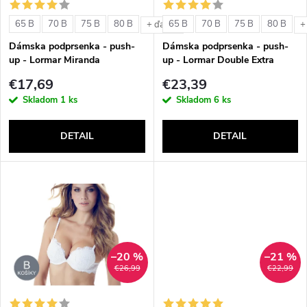
s
e
65 B
70 B
75 B
80 B
65 B
70 B
75 B
80 B
+ ďalšie
+
p
Dámska podprsenka - push-
Dámska podprsenka - push-
p
up - Lormar Miranda
up - Lormar Double Extra
r
€17,69
€23,39
r
Skladom
1 ks
Skladom
6 ks
o
o
DETAIL
DETAIL
d
d
u
u
k
k
t
–20 %
–21 %
t
€26,99
€22,99
o