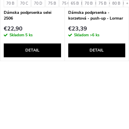
70 B
70 C
70 D
75 B
75 C
65 B
75 D
70 B
80 B
75 B
80 C
80 B
80 D
+
Dámska podprsenka selei
Dámska podprsenka -
2506
korzetová - push-up - Lormar
Double Extra Pizzo
€22,90
€23,39
Skladom
5 ks
Skladom
>6 ks
DETAIL
DETAIL