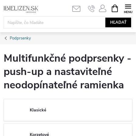
Prejsť
NÁKUPN
KOŠÍK
na
obsah
HĽADAŤ
Podprsenky
Multifunkčné podprsenky -
push-up a nastaviteľné
neodopínateľné ramienka
Klasické
Korzetové