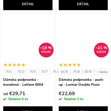
DETAIL
DETAIL
–18 %
–21 %
€35,86
€28,99
70 C
70 D
70 E
70 F
75 C
65 B
75 D
75 B
75 E
80 B
75 F
80 C
+ ďalšie
Dámska podprsenka -
Dámska podprsenka - push-
korzetová - Leilieve 6004
up - Lormar Double Pizzo
€29,71
€22,69
od
Skladom
6 ks
Skladom
5 ks