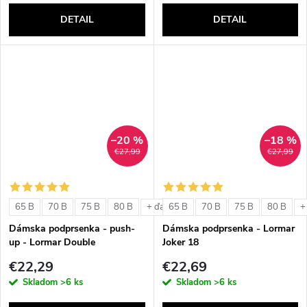
DETAIL
DETAIL
–20 %
–18 %
€27,99
€27,99
65 B
70 B
75 B
80 B
65 B
70 B
75 B
80 B
+ ďalšie
+
Dámska podprsenka - push-
Dámska podprsenka - Lormar
up - Lormar Double
Joker 18
€22,29
€22,69
Skladom
>6 ks
Skladom
>6 ks