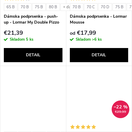
o
v
65 B
70 B
75 B
80 B
70 B
70 C
70 D
75 B
7
+ ďalšie
v
Dámska podprsenka - push-
Dámska podprsenka - Lormar
up - Lormar My Double Pizzo
Mousse
€21,39
€17,99
od
Skladom
5 ks
Skladom
>6 ks
DETAIL
DETAIL
–22 %
€29,99