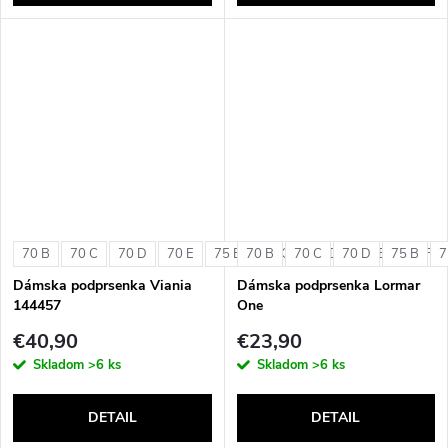
70 B
70 C
70 D
70 E
75 B
70 B
75 C
70 C
75 D
70 D
75 E
75 B
75 F
7
Dámska podprsenka Viania
Dámska podprsenka Lormar
144457
One
€40,90
€23,90
Skladom
>6 ks
Skladom
>6 ks
DETAIL
DETAIL