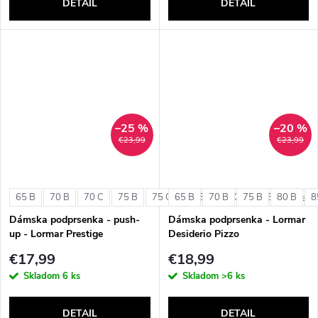
DETAIL
DETAIL
–25 %
–20 %
€23,99
€23,99
65 B
70 B
70 C
75 B
75 C
65 B
80 B
70 B
80 C
75 B
85 B
80 B
8
+ ďalši
Dámska podprsenka - push-
Dámska podprsenka - Lormar
up - Lormar Prestige
Desiderio Pizzo
€17,99
€18,99
Skladom
6 ks
Skladom
>6 ks
DETAIL
DETAIL