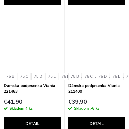
75 B
75 C
75 D
75 E
75 F
75 B
80 B
75 C
80 C
75 D
80 D
75 E
80 E
7
Dámska podprsenka Viania
Dámska podprsenka Viania
221463
211400
€41,90
€39,90
Skladom
4 ks
Skladom
>6 ks
DETAIL
DETAIL