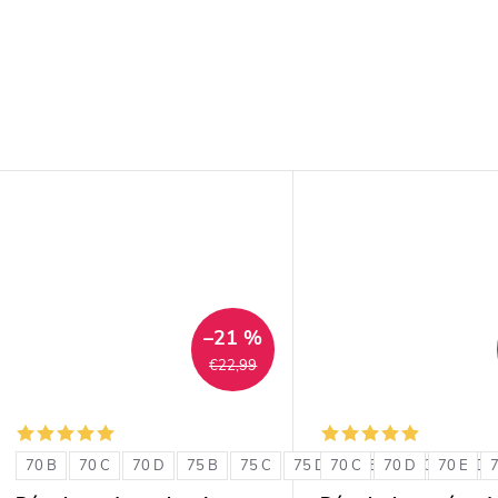
–21 %
€22,99
70 B
70 C
70 D
75 B
75 C
75 D
70 C
80 B
70 D
80 C
70 E
80 D