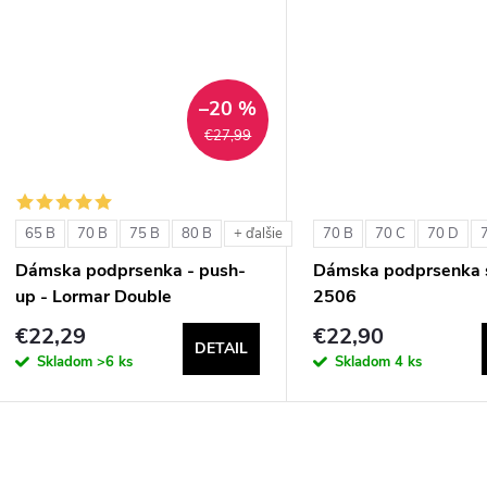
u
k
k
t
t
–20 %
o
€27,99
o
v
v
65 B
70 B
75 B
80 B
70 B
70 C
70 D
+ ďalšie
Dámska podprsenka - push-
Dámska podprsenka s
up - Lormar Double
2506
€22,29
€22,90
DETAIL
Skladom
>6 ks
Skladom
4 ks