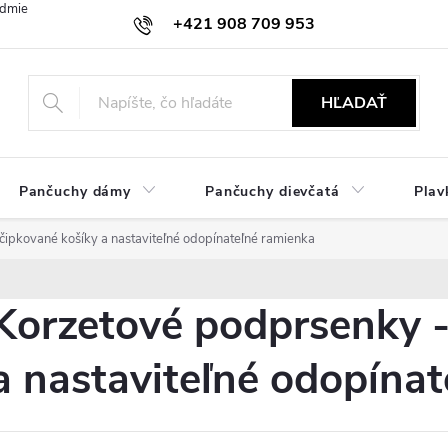
dmienky
Ochrana osobných údajov
Zásady používania cookies
+421 908 709 953
objednavky@ibielizen.sk
HĽADAŤ
Pančuchy dámy
Pančuchy dievčatá
Plav
čipkované košíky a nastaviteľné odopínateľné ramienka
Korzetové podprsenky -
a nastaviteľné odopína