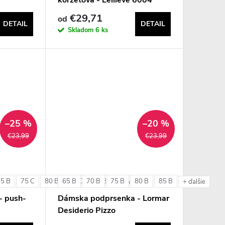
€29,71
od
DETAIL
DETAIL
Skladom
6 ks
–25 %
–20 %
€23,99
€23,99
75 B
75 C
80 B
65 B
80 C
70 B
85 B
75 B
80 B
85 B
+ ďalšie
+ ďalšie
- push-
Dámska podprsenka - Lormar
Desiderio Pizzo