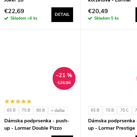
ExtraOrdinary Fascia
€22,69
€20,49
DETAIL
Skladom
>6 ks
Skladom
5 ks
–21 %
€28,99
65 B
75 B
80 B
65 B
70 B
70 C
+ ďalšie
Dámska podprsenka - push-
Dámska podprsenka 
up - Lormar Double Pizzo
up - Lormar Prestige