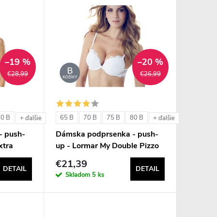
–19 %
–20 %
€28,99
€26,99
80 B
65 B
70 B
75 B
80 B
+ ďalšie
+ ďalšie
- push-
Dámska podprsenka - push-
xtra
up - Lormar My Double Pizzo
€21,39
DETAIL
DETAIL
Skladom
5 ks