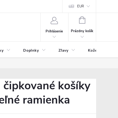
Čo inde nenájdete
Blog
EUR
NÁKUPNÝ
KOŠÍK
Prázdny košík
Prihlásenie
ky
Doplnky
Zľavy
Kožený tovar
 čipkované košíky
teľné ramienka