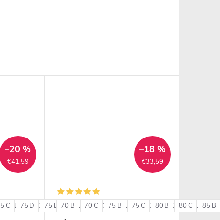
–20 %
–18 %
€41,59
€33,59
75 C
85 B
75 D
85 C
75 E
85 D
70 B
80 C
90 B
70 C
80 D
90 C
75 B
80 E
75 C
85 C
80 B
85 D
80 C
85 E
85 B
90 
+ ďalšie