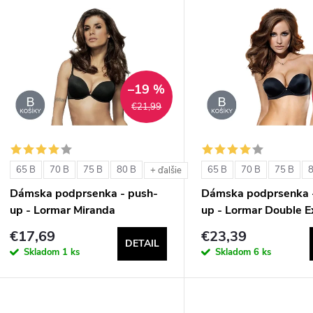
V
e
ý
n
p
–19 %
€21,99
e
s
p
p
65 B
70 B
75 B
80 B
65 B
70 B
75 B
+ ďalšie
r
Dámska podprsenka - push-
Dámska podprsenka 
r
up - Lormar Miranda
up - Lormar Double E
o
€17,69
€23,39
o
DETAIL
d
Skladom
1 ks
Skladom
6 ks
d
u