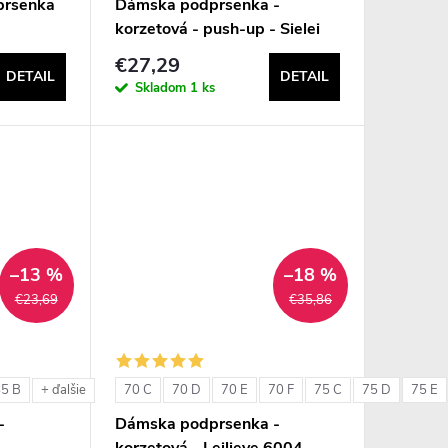
prsenka
Dámska podprsenka -
korzetová - push-up - Sielei
1580
€27,29
DETAIL
DETAIL
Skladom
1 ks
–13 %
–18 %
€23,69
€35,86
85 B
70 C
70 D
70 E
70 F
75 C
75 D
75 E
+ ďalšie
-
Dámska podprsenka -
korzetová - Leilieve 6004