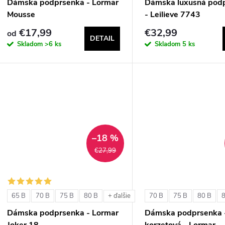
Dámska podprsenka - Lormar
Dámska luxusná pod
Mousse
- Leilieve 7743
€17,99
€32,99
od
DETAIL
Skladom
>6 ks
Skladom
5 ks
–18 %
€27,99
65 B
70 B
75 B
80 B
70 B
75 B
80 B
+ ďalšie
Dámska podprsenka - Lormar
Dámska podprsenka 
Joker 18
korzetová - Lormar