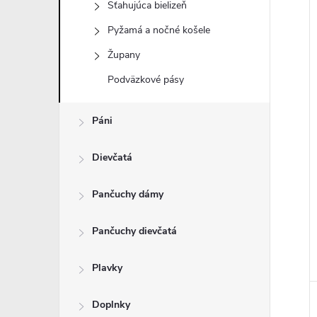
Sťahujúca bielizeň
Pyžamá a nočné košele
Župany
i
Podväzkové pásy
i
Páni
Dievčatá
Pančuchy dámy
Pančuchy dievčatá
Plavky
Doplnky