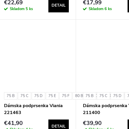
€22,69
€17,99
DETAIL
Skladom
5 ks
Skladom
6 ks
75 B
75 C
75 D
75 E
75 F
80 B
75 B
80 C
75 C
80 D
75 D
80 E
Dámska podprsenka Viania
Dámska podprsenka 
221463
211400
€41,90
€39,90
DETAIL