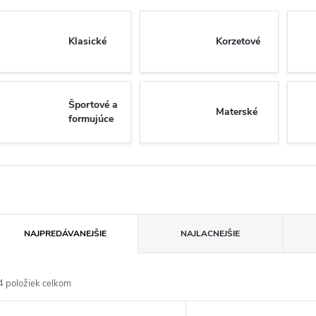
Klasické
Korzetové
Športové a
Materské
formujúce
R
NAJPREDÁVANEJŠIE
NAJLACNEJŠIE
a
4
položiek celkom
d