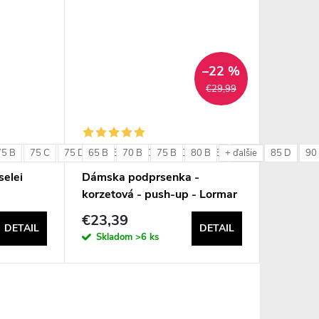
–22 %
€29,99
75 B
75 C
75 D
65 B
80 B
70 B
80 C
75 B
80 D
80 B
85 B
85 C
85 D
90
+ ďalšie
elei
Dámska podprsenka -
korzetová - push-up - Lormar
Double Extra Pizzo
€23,39
DETAIL
DETAIL
Skladom
>6 ks