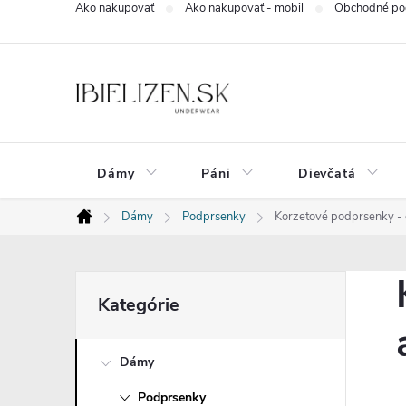
Ako nakupovať
Ako nakupovať - mobil
Obchodné po
Prejsť
na
obsah
Dámy
Páni
Dievčatá
Dámy
Podprsenky
Korzetové podprsenky - 
Domov
B
Preskočiť
Kategórie
kategórie
o
Dámy
č
Podprsenky