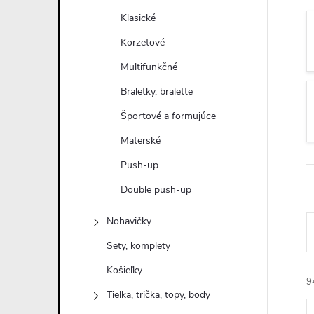
n
Klasické
ý
Korzetové
Multifunkčné
p
Braletky, bralette
a
Športové a formujúce
Materské
n
Push-up
e
Double push-up
l
Nohavičky
Sety, komplety
Košieľky
9
Tielka, trička, topy, body