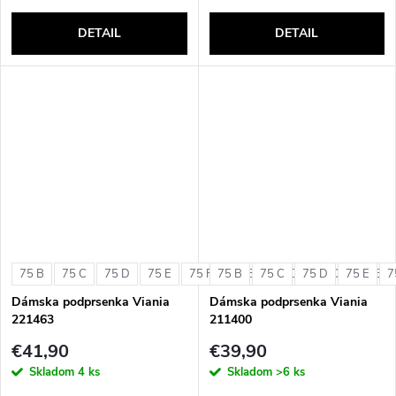
DETAIL
DETAIL
75 B
75 C
75 D
75 E
75 F
75 B
80 B
75 C
80 C
75 D
80 D
75 E
80 E
7
Dámska podprsenka Viania
Dámska podprsenka Viania
221463
211400
€41,90
€39,90
Skladom
4 ks
Skladom
>6 ks