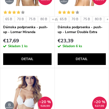
i
i
s
e
65 B
70 B
75 B
80 B
65 B
70 B
75 B
80 B
+ ďalšie
+
p
Dámska podprsenka - push-
Dámska podprsenka - push-
p
up - Lormar Miranda
up - Lormar Double Extra
r
€17,69
€23,39
r
Skladom
1 ks
Skladom
6 ks
o
o
DETAIL
DETAIL
d
d
u
u
k
k
t
–20 %
–20 %
t
€26,99
€27,99