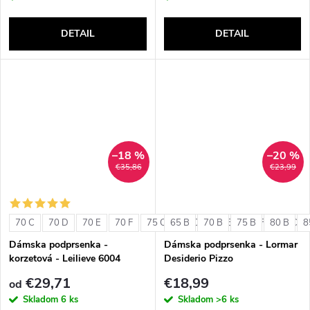
DETAIL
DETAIL
–18 %
–20 %
€35,86
€23,99
70 C
70 D
70 E
70 F
75 C
65 B
75 D
70 B
75 E
75 B
75 F
80 B
80 C
8
Dámska podprsenka -
Dámska podprsenka - Lormar
korzetová - Leilieve 6004
Desiderio Pizzo
€29,71
€18,99
od
Skladom
6 ks
Skladom
>6 ks