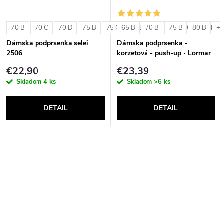
70 B
70 C
70 D
75 B
75 C
65 B
75 D
70 B
80 B
75 B
80 C
80 B
80 D
+
Dámska podprsenka selei
Dámska podprsenka -
2506
korzetová - push-up - Lormar
Double Extra Pizzo
€22,90
€23,39
Skladom
4 ks
Skladom
>6 ks
DETAIL
DETAIL