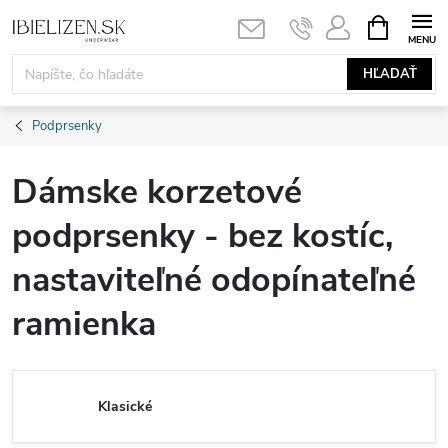
Prejsť
NÁKUPN
KOŠÍK
na
obsah
HĽADAŤ
Podprsenky
Dámske korzetové
podprsenky - bez kostíc,
nastaviteľné odopínateľné
ramienka
Klasické