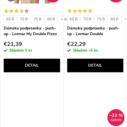
o
o
v
65 B
70 B
75 B
80 B
65 B
70 B
75 B
80 B
+ ďalšie
+
v
Dámska podprsenka - push-
Dámska podprsenka - push-
up - Lormar My Double Pizzo
up - Lormar Double
€21,39
€22,29
Skladom
5 ks
Skladom
>6 ks
DETAIL
DETAIL
–22 %
€29,99