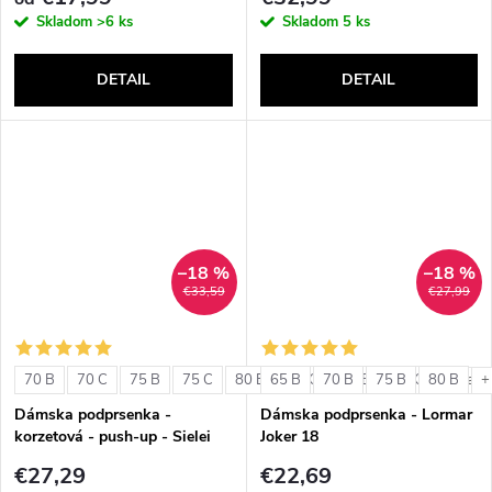
Skladom
>6 ks
Skladom
5 ks
DETAIL
DETAIL
–18 %
–18 %
€33,59
€27,99
70 B
70 C
75 B
75 C
80 B
65 B
80 C
70 B
85 B
75 B
85 C
80 B
+ ďalši
+
Dámska podprsenka -
Dámska podprsenka - Lormar
korzetová - push-up - Sielei
Joker 18
1580
€27,29
€22,69