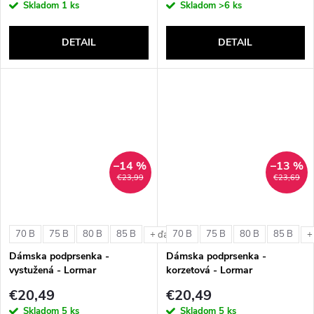
Skladom
1 ks
Skladom
>6 ks
DETAIL
DETAIL
–14 %
–13 %
€23,99
€23,69
70 B
75 B
80 B
85 B
70 B
75 B
80 B
85 B
+ ďalšie
+
Dámska podprsenka -
Dámska podprsenka -
vystužená - Lormar
korzetová - Lormar
ExtraOrdinary Triangolo
ExtraOrdinary Fascia
€20,49
€20,49
Skladom
5 ks
Skladom
5 ks