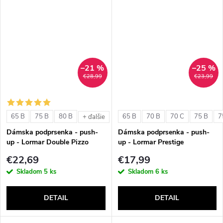
–21 %
–25 %
€28,99
€23,99
65 B
75 B
80 B
65 B
70 B
70 C
75 B
7
+ ďalšie
Dámska podprsenka - push-
Dámska podprsenka - push-
up - Lormar Double Pizzo
up - Lormar Prestige
€22,69
€17,99
Skladom
5 ks
Skladom
6 ks
DETAIL
DETAIL