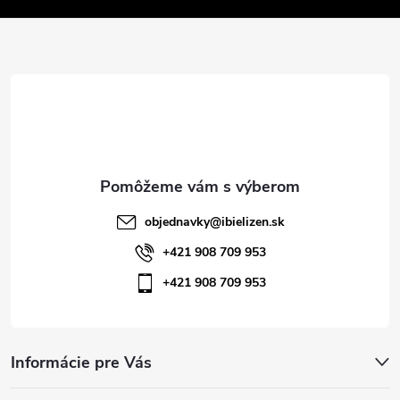
v
ä
k
t
y
v
i
ý
e
p
i
objednavky
@
ibielizen.sk
s
+421 908 709 953
+421 908 709 953
u
Informácie pre Vás