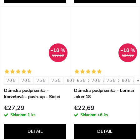
–18 %
–18 %
€33,59
€27,99
70 B
70 C
75 B
75 C
80 B
65 B
80 C
70 B
85 B
75 B
85 C
80 B
+ ďalši
+
Dámska podprsenka -
Dámska podprsenka - Lormar
korzetová - push-up - Sielei
Joker 18
1580
€27,29
€22,69
Skladom
1 ks
Skladom
>6 ks
DETAIL
DETAIL