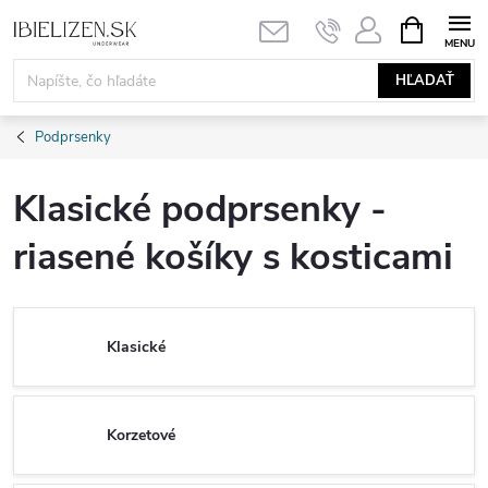
Prejsť
NÁKUPN
KOŠÍK
na
obsah
HĽADAŤ
Podprsenky
Klasické podprsenky -
riasené košíky s kosticami
Klasické
Korzetové