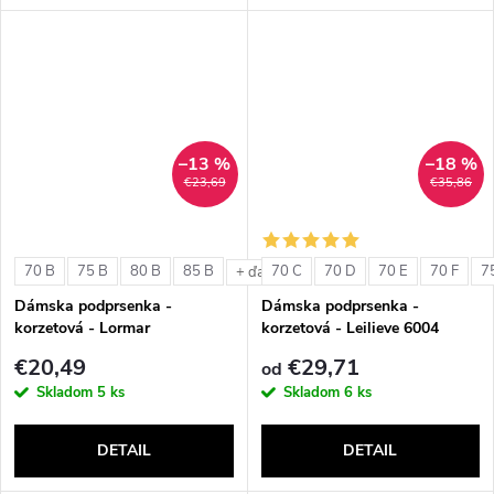
–13 %
–18 %
€23,69
€35,86
70 B
75 B
80 B
85 B
70 C
70 D
70 E
70 F
7
+ ďalšie
Dámska podprsenka -
Dámska podprsenka -
korzetová - Lormar
korzetová - Leilieve 6004
ExtraOrdinary Fascia
€20,49
€29,71
od
Skladom
5 ks
Skladom
6 ks
DETAIL
DETAIL