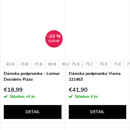
–20 %
€23,99
65 B
70 B
75 B
80 B
85 B
75 B
75 C
75 D
75 E
7
+ ďalšie
Dámska podprsenka - Lormar
Dámska podprsenka Viania
Desiderio Pizzo
221463
€18,99
€41,90
Skladom
>6 ks
Skladom
4 ks
DETAIL
DETAIL