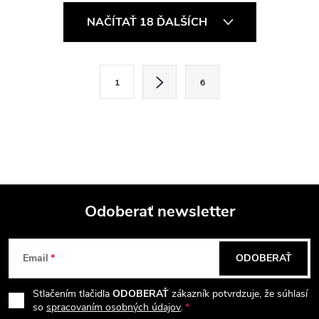
O
NAČÍTAŤ 18 ĎALŠÍCH
v
l
S
1
6
t
á
r
d
á
a
n
k
c
o
i
Odoberať newsletter
v
a
Z
e
n
Email
ODOBERAŤ
p
á
i
e
r
Stlačením tlačidla
ODOBERAŤ
zákazník potvrdzuje, že súhlasí
p
so
spracovaním osobných údajov
.