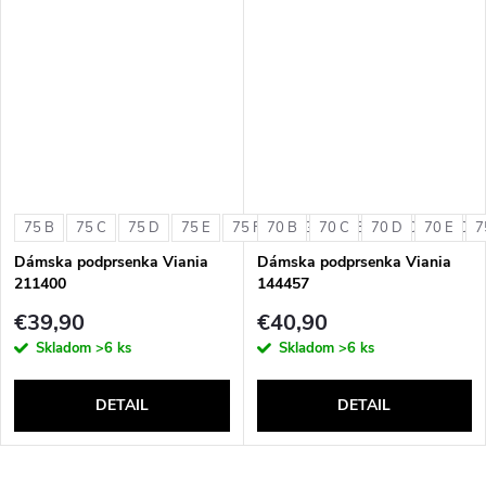
75 B
75 C
75 D
75 E
75 F
70 B
75 G
70 C
80 B
70 D
80 C
70 E
80 D
7
Dámska podprsenka Viania
Dámska podprsenka Viania
211400
144457
€39,90
€40,90
Skladom
>6 ks
Skladom
>6 ks
DETAIL
DETAIL