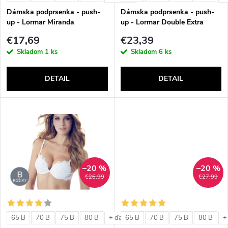
e
p
Dámska podprsenka - push-
Dámska podprsenka - push-
p
up - Lormar Miranda
up - Lormar Double Extra
r
€17,69
€23,39
r
Skladom
1 ks
Skladom
6 ks
o
o
DETAIL
DETAIL
d
d
u
u
k
k
t
–20 %
–20 %
t
€26,99
€27,99
o
o
v
65 B
70 B
75 B
80 B
65 B
70 B
75 B
80 B
+ ďalšie
+