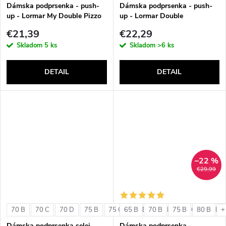
v
Dámska podprsenka - push-
Dámska podprsenka - push-
up - Lormar My Double Pizzo
up - Lormar Double
€21,39
€22,29
Skladom
5 ks
Skladom
>6 ks
DETAIL
DETAIL
–22 %
€29,99
70 B
70 C
70 D
75 B
75 C
65 B
75 D
70 B
80 B
75 B
80 C
80 B
80 D
+
Dámska podprsenka selei
Dámska podprsenka -