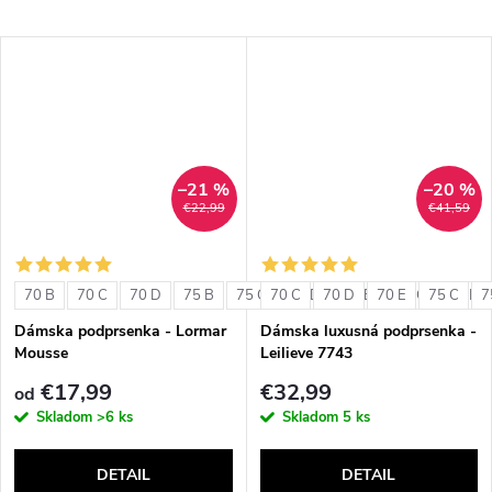
–21 %
–20 %
€22,99
€41,59
70 B
70 C
70 D
75 B
75 C
70 C
75 D
70 D
80 B
70 E
80 C
75 C
80 D
7
Dámska podprsenka - Lormar
Dámska luxusná podprsenka -
Mousse
Leilieve 7743
€17,99
€32,99
od
Skladom
>6 ks
Skladom
5 ks
DETAIL
DETAIL