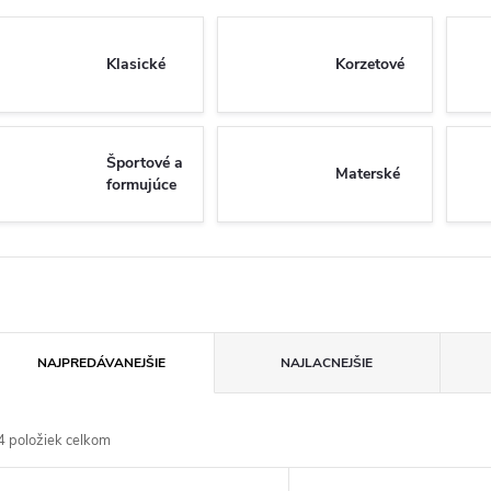
Klasické
Korzetové
Športové a
Materské
formujúce
R
NAJPREDÁVANEJŠIE
NAJLACNEJŠIE
a
4
položiek celkom
d