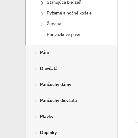
Sťahujúca bielizeň
Pyžamá a nočné košele
Župany
i
Podväzkové pásy
i
Páni
Dievčatá
Pančuchy dámy
Pančuchy dievčatá
Plavky
Doplnky