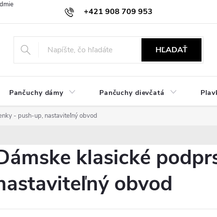
dmienky
Ochrana osobných údajov
Zásady používania cookies
+421 908 709 953
objednavky@ibielizen.sk
HĽADAŤ
Pančuchy dámy
Pančuchy dievčatá
Plav
nky - push-up, nastaviteľný obvod
Dámske klasické podprs
nastaviteľný obvod