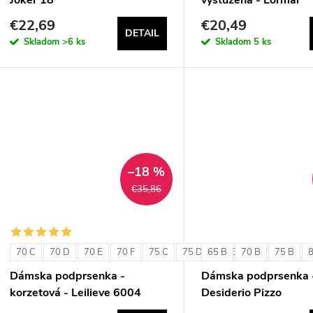
ExtraOrdinary Triang
€22,69
€20,49
DETAIL
Skladom
>6 ks
Skladom
5 ks
–18 %
€35,86
70 C
70 D
70 E
70 F
75 C
75 D
65 B
75 E
70 B
75 F
75 B
80 C
Dámska podprsenka -
Dámska podprsenka 
korzetová - Leilieve 6004
Desiderio Pizzo