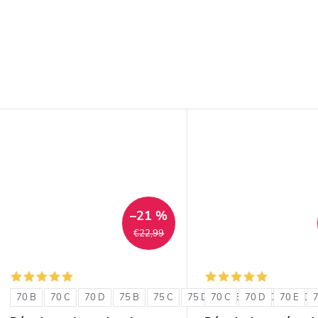
–21 %
€22,99
70 B
70 C
70 D
75 B
75 C
75 D
70 C
80 B
70 D
80 C
70 E
80 D