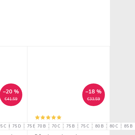
–20 %
–18 %
€41,59
€33,59
75 C
85 B
75 D
85 C
75 E
85 D
70 B
80 C
90 B
70 C
80 D
90 C
75 B
80 E
75 C
85 C
80 B
85 D
80 C
85 E
85 B
90 
+ ďalšie