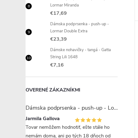
Lormar Miranda
€17,69
Dámska podprsenka - push-up -
Lormar Double Extra
€23,39
Dámske nohavičky - tangá - Gatta
String Lili 1648
€7,16
OVERENÉ ZÁKAZNÍKMI
Dámska podprsenka - push-up - Lormar Miranda
Jarmila Gallova
Tovar nemôžem hodnotiť, ešte stále ho
nemám doma, ani po tých 18 dňoch od