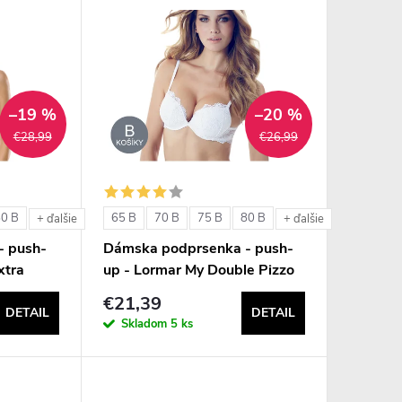
–19 %
–20 %
€28,99
€26,99
80 B
65 B
70 B
75 B
80 B
+ ďalšie
+ ďalšie
- push-
Dámska podprsenka - push-
xtra
up - Lormar My Double Pizzo
€21,39
DETAIL
DETAIL
Skladom
5 ks