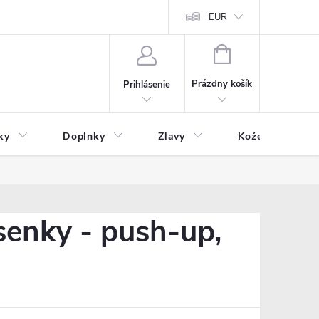
Čo inde nenájdete
Blog
EUR
NÁKUPNÝ
KOŠÍK
Prázdny košík
Prihlásenie
ky
Doplnky
Zľavy
Kožený tovar
enky - push-up,