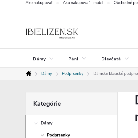
Ako nakupovať
Ako nakupovať - mobil
Obchodné po
Prejsť
na
obsah
Dámy
Páni
Dievčatá
Dámy
Podprsenky
Dámske klasické podprse
Domov
B
Preskočiť
Kategórie
kategórie
o
Dámy
č
Podprsenky