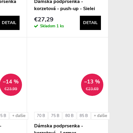
prsenka
Dámska podprsenka -
korzetová - push-up - Sielei
1580
€27,29
DETAIL
DETAIL
Skladom
1 ks
–14 %
–13 %
€23,99
€23,69
85 B
70 B
75 B
80 B
85 B
+ ďalšie
+ ďalšie
-
Dámska podprsenka -
korzetová - Lormar