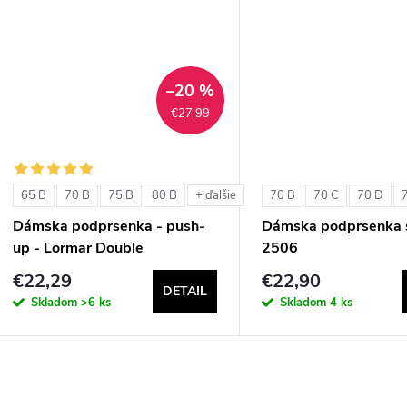
u
k
k
t
t
–20 %
o
€27,99
o
v
v
65 B
70 B
75 B
80 B
70 B
70 C
70 D
+ ďalšie
Dámska podprsenka - push-
Dámska podprsenka s
up - Lormar Double
2506
€22,29
€22,90
DETAIL
Skladom
>6 ks
Skladom
4 ks