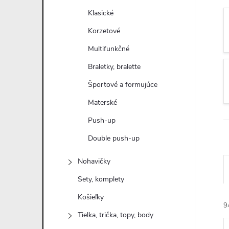
n
Klasické
ý
Korzetové
Multifunkčné
p
Braletky, bralette
a
Športové a formujúce
Materské
n
Push-up
e
Double push-up
l
Nohavičky
Sety, komplety
Košieľky
9
Tielka, trička, topy, body