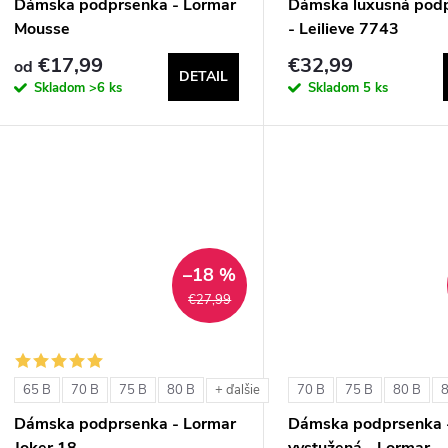
Dámska podprsenka - Lormar
Dámska luxusná pod
Mousse
- Leilieve 7743
€17,99
€32,99
od
DETAIL
Skladom
>6 ks
Skladom
5 ks
–18 %
€27,99
65 B
70 B
75 B
80 B
70 B
75 B
80 B
+ ďalšie
Dámska podprsenka - Lormar
Dámska podprsenka 
Joker 18
vystužená - Lormar