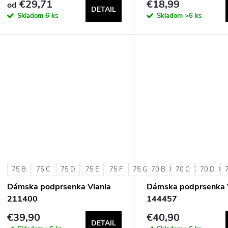
€29,71
€18,99
od
DETAIL
Skladom
6 ks
Skladom
>6 ks
75 B
75 C
75 D
75 E
75 F
75 G
70 B
80 B
70 C
80 C
70 D
80 D
Dámska podprsenka Viania
Dámska podprsenka 
211400
144457
€39,90
€40,90
DETAIL