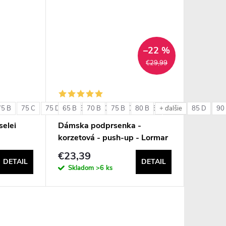
–22 %
€29,99
75 B
75 C
75 D
65 B
80 B
70 B
80 C
75 B
80 D
80 B
85 B
85 C
85 D
90
+ ďalšie
elei
Dámska podprsenka -
korzetová - push-up - Lormar
Double Extra Pizzo
€23,39
DETAIL
DETAIL
Skladom
>6 ks