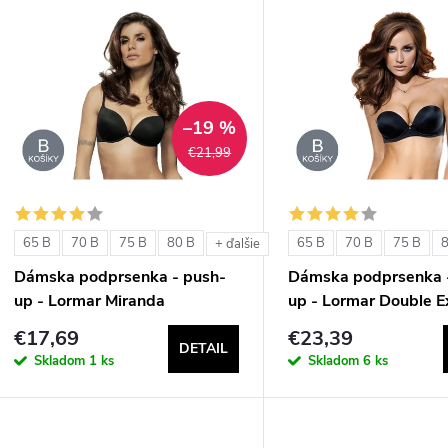
V
e
ý
n
p
–19 %
€21,99
e
s
p
p
65 B
70 B
75 B
80 B
65 B
70 B
75 B
+ ďalšie
r
Dámska podprsenka - push-
Dámska podprsenka 
r
up - Lormar Miranda
up - Lormar Double E
o
€17,69
€23,39
o
DETAIL
d
Skladom
1 ks
Skladom
6 ks
d
u