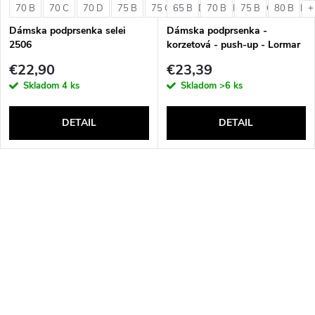
70 B
70 C
70 D
75 B
75 C
65 B
75 D
70 B
80 B
75 B
80 C
80 B
80 D
+
Dámska podprsenka selei
Dámska podprsenka -
2506
korzetová - push-up - Lormar
Double Extra Pizzo
€22,90
€23,39
Skladom
4 ks
Skladom
>6 ks
DETAIL
DETAIL