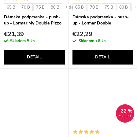
o
v
65 B
70 B
75 B
80 B
65 B
70 B
75 B
80 B
+ ďalšie
+
v
Dámska podprsenka - push-
Dámska podprsenka - push-
up - Lormar My Double Pizzo
up - Lormar Double
€21,39
€22,29
Skladom
5 ks
Skladom
>6 ks
DETAIL
DETAIL
–22 %
€29,99