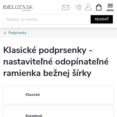
Prejsť
NÁKUPN
KOŠÍK
na
obsah
HĽADAŤ
Podprsenky
Klasické podprsenky -
nastaviteľné odopínateľné
ramienka bežnej šírky
Klasické
Korzetové