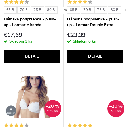
s
e
65 B
70 B
75 B
80 B
65 B
70 B
75 B
80 B
+ ďalšie
+
p
Dámska podprsenka - push-
Dámska podprsenka - push-
p
up - Lormar Miranda
up - Lormar Double Extra
r
€17,69
€23,39
r
Skladom
1 ks
Skladom
6 ks
o
o
DETAIL
DETAIL
d
d
u
u
k
k
t
–20 %
–20 %
t
€26,99
€27,99
o