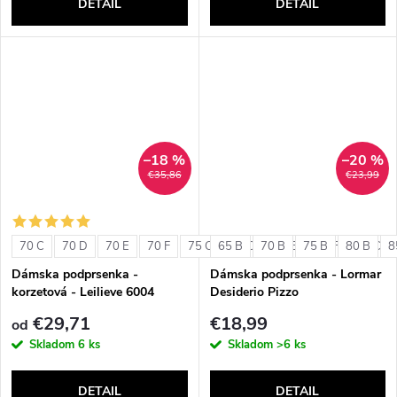
DETAIL
DETAIL
–18 %
–20 %
€35,86
€23,99
70 C
70 D
70 E
70 F
75 C
65 B
75 D
70 B
75 E
75 B
75 F
80 B
80 C
8
Dámska podprsenka -
Dámska podprsenka - Lormar
korzetová - Leilieve 6004
Desiderio Pizzo
€29,71
€18,99
od
Skladom
6 ks
Skladom
>6 ks
DETAIL
DETAIL