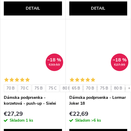
DETAIL
DETAIL
–18 %
–18 %
€33,59
€27,99
70 B
70 C
75 B
75 C
80 B
65 B
80 C
70 B
85 B
75 B
85 C
80 B
+ ďalši
+
Dámska podprsenka -
Dámska podprsenka - Lormar
korzetová - push-up - Sielei
Joker 18
1580
€27,29
€22,69
Skladom
1 ks
Skladom
>6 ks