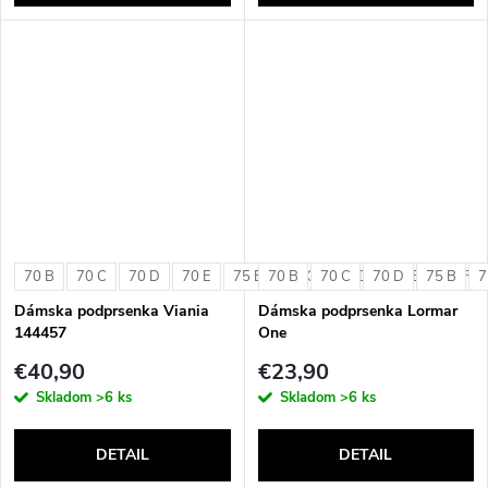
70 B
70 C
70 D
70 E
75 B
70 B
75 C
70 C
75 D
70 D
75 E
75 B
75 F
7
Dámska podprsenka Viania
Dámska podprsenka Lormar
144457
One
€40,90
€23,90
Skladom
>6 ks
Skladom
>6 ks
DETAIL
DETAIL