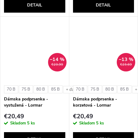
DETAIL
DETAIL
–14 %
–13 %
€23,99
€23,69
70 B
75 B
80 B
85 B
70 B
75 B
80 B
85 B
+ ďalšie
+
Dámska podprsenka -
Dámska podprsenka -
vystužená - Lormar
korzetová - Lormar
ExtraOrdinary Triangolo
ExtraOrdinary Fascia
€20,49
€20,49
Skladom
5 ks
Skladom
5 ks