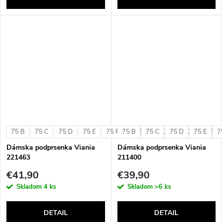
75 B
75 C
75 D
75 E
75 F
75 B
80 B
75 C
80 C
75 D
80 D
75 E
80 E
7
Dámska podprsenka Viania
Dámska podprsenka Viania
221463
211400
€41,90
€39,90
Skladom
4 ks
Skladom
>6 ks
DETAIL
DETAIL