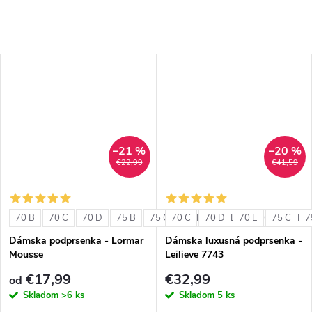
–21 %
–20 %
€22,99
€41,59
70 B
70 C
70 D
75 B
75 C
70 C
75 D
70 D
80 B
70 E
80 C
75 C
80 D
7
Dámska podprsenka - Lormar
Dámska luxusná podprsenka -
Mousse
Leilieve 7743
€17,99
€32,99
od
Skladom
>6 ks
Skladom
5 ks