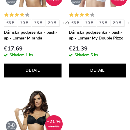
i
i
s
e
65 B
70 B
75 B
80 B
65 B
70 B
75 B
80 B
+ ďalšie
+
p
Dámska podprsenka - push-
Dámska podprsenka - push-
p
up - Lormar Miranda
up - Lormar My Double Pizzo
r
€17,69
€21,39
r
Skladom
1 ks
Skladom
5 ks
o
o
DETAIL
DETAIL
d
d
u
u
k
k
t
–21 %
t
€22,99