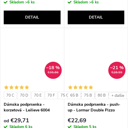
Skladom
>6 ks
Skladom
>6 ks
DETAIL
DETAIL
–18 %
–21 %
€35,86
€28,99
70 C
70 D
70 E
70 F
75 C
65 B
75 D
75 B
75 E
80 B
75 F
80 C
+ ďalšie
Dámska podprsenka -
Dámska podprsenka - push-
korzetová - Leilieve 6004
up - Lormar Double Pizzo
€29,71
€22,69
od
Skladom
6 ks
Skladom
5 ks