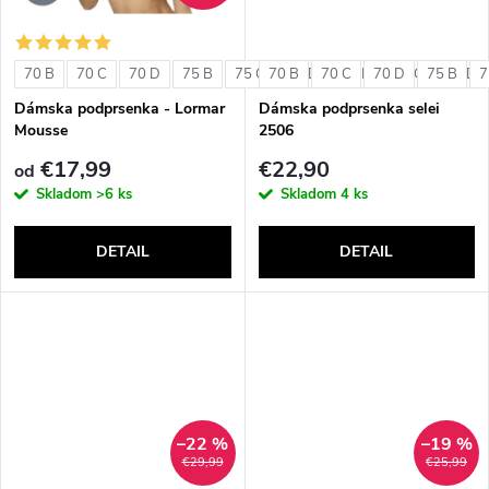
o
o
v
70 B
70 C
70 D
75 B
75 C
70 B
75 D
70 C
80 B
70 D
80 C
75 B
80 D
7
v
Dámska podprsenka - Lormar
Dámska podprsenka selei
Mousse
2506
€17,99
€22,90
od
Skladom
>6 ks
Skladom
4 ks
DETAIL
DETAIL
–22 %
–19 %
€29,99
€25,99