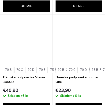
DETAIL
DETAIL
70 B
70 C
70 D
70 E
75 B
70 B
75 C
70 C
75 D
70 D
75 E
75 B
75 F
7
Dámska podprsenka Viania
Dámska podprsenka Lormar
144457
One
€40,90
€23,90
Skladom
>6 ks
Skladom
>6 ks