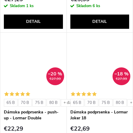
Skladom
1 ks
Skladom
6 ks
DETAIL
DETAIL
–20 %
–18 %
€27,99
€27,99
65 B
70 B
75 B
80 B
65 B
70 B
75 B
80 B
+ ďalšie
+
Dámska podprsenka - push-
Dámska podprsenka - Lormar
up - Lormar Double
Joker 18
€22,29
€22,69