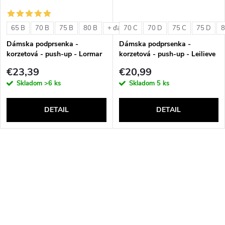
65 B
70 B
75 B
80 B
70 C
70 D
75 C
75 D
8
+ ďalšie
Dámska podprsenka -
Dámska podprsenka -
korzetová - push-up - Lormar
korzetová - push-up - Leilieve
Double Extra Pizzo
6001
€23,39
€20,99
Skladom
>6 ks
Skladom
5 ks
DETAIL
DETAIL