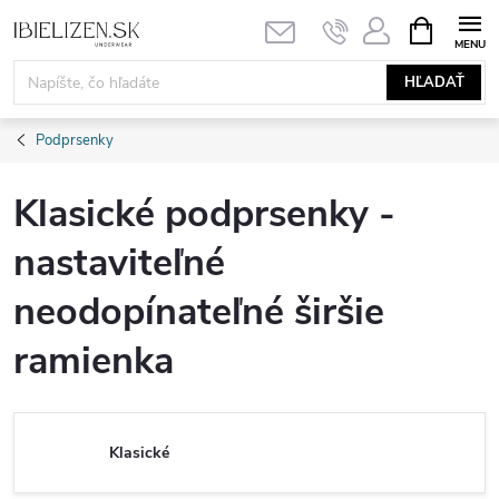
Prejsť
NÁKUPN
KOŠÍK
na
obsah
HĽADAŤ
Podprsenky
Klasické podprsenky -
nastaviteľné
neodopínateľné širšie
ramienka
Klasické