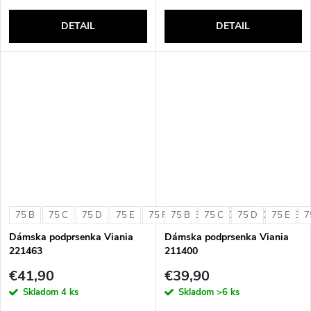
DETAIL
DETAIL
75 B
75 C
75 D
75 E
75 F
75 B
80 B
75 C
80 C
75 D
80 D
75 E
80 E
7
Dámska podprsenka Viania
Dámska podprsenka Viania
221463
211400
€41,90
€39,90
Skladom
4 ks
Skladom
>6 ks