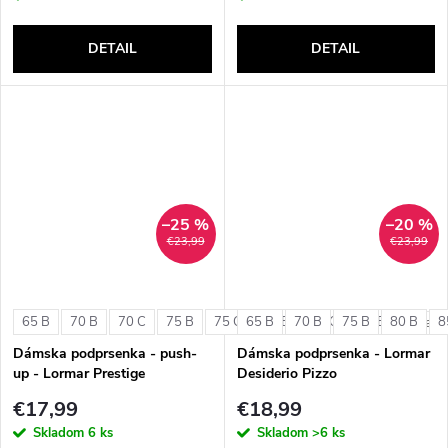
DETAIL
DETAIL
–25 %
–20 %
€23,99
€23,99
65 B
70 B
70 C
75 B
75 C
65 B
80 B
70 B
80 C
75 B
85 B
80 B
8
+ ďalši
Dámska podprsenka - push-
Dámska podprsenka - Lormar
up - Lormar Prestige
Desiderio Pizzo
€17,99
€18,99
Skladom
6 ks
Skladom
>6 ks