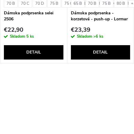
70 B
70 C
70 D
75 B
75 C
65 B
75 D
70 B
80 B
75 B
80 C
80 B
80 D
+
Dámska podprsenka selei
Dámska podprsenka -
2506
korzetová - push-up - Lormar
Double Extra Pizzo
€22,90
€23,39
Skladom
5 ks
Skladom
>6 ks
DETAIL
DETAIL