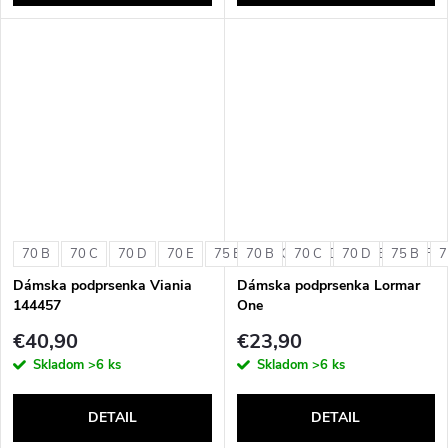
70 B
70 C
70 D
70 E
75 B
70 B
75 C
70 C
75 D
70 D
75 E
75 B
75 F
7
Dámska podprsenka Viania
Dámska podprsenka Lormar
144457
One
€40,90
€23,90
Skladom
>6 ks
Skladom
>6 ks
DETAIL
DETAIL