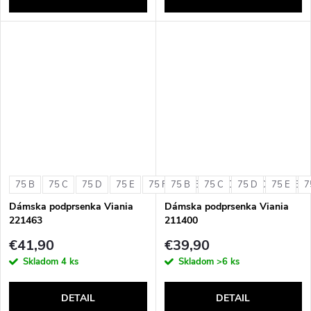
75 B
75 C
75 D
75 E
75 F
75 B
80 B
75 C
80 C
75 D
80 D
75 E
80 E
7
Dámska podprsenka Viania
Dámska podprsenka Viania
221463
211400
€41,90
€39,90
Skladom
4 ks
Skladom
>6 ks
DETAIL
DETAIL