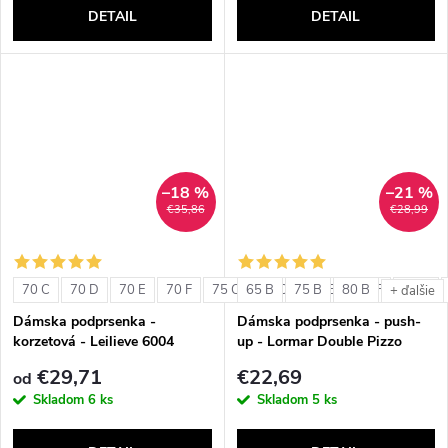
DETAIL
DETAIL
–18 %
–21 %
€35,86
€28,99
70 C
70 D
70 E
70 F
75 C
65 B
75 D
75 B
75 E
80 B
75 F
80 C
+ ďalšie
Dámska podprsenka -
Dámska podprsenka - push-
korzetová - Leilieve 6004
up - Lormar Double Pizzo
€29,71
€22,69
od
Skladom
6 ks
Skladom
5 ks