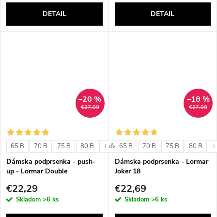
DETAIL
DETAIL
–20 %
–18 %
€27,99
€27,99
65 B
70 B
75 B
80 B
65 B
70 B
75 B
80 B
+ ďalšie
+
Dámska podprsenka - push-
Dámska podprsenka - Lormar
up - Lormar Double
Joker 18
€22,29
€22,69
Skladom
>6 ks
Skladom
>6 ks