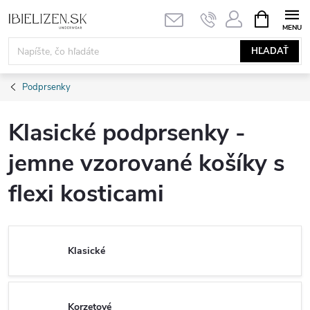
Prejsť
NÁKUPN
KOŠÍK
na
obsah
HĽADAŤ
Podprsenky
Klasické podprsenky -
jemne vzorované košíky s
flexi kosticami
Klasické
Korzetové