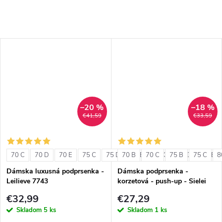
–20 %
–18 %
€41,59
€33,59
70 C
70 D
70 E
75 C
75 D
70 B
75 E
70 C
80 C
75 B
80 D
75 C
80 E
8
Dámska luxusná podprsenka -
Dámska podprsenka -
Leilieve 7743
korzetová - push-up - Sielei
1580
€32,99
€27,29
Skladom
5 ks
Skladom
1 ks