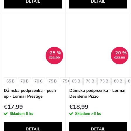
DETAIL
DETAIL
–25 %
–20 %
€23,99
€23,99
65 B
70 B
70 C
75 B
75 C
65 B
80 B
70 B
80 C
75 B
85 B
80 B
8
+ ďalši
Dámska podprsenka - push-
Dámska podprsenka - Lormar
up - Lormar Prestige
Desiderio Pizzo
€17,99
€18,99
Skladom
6 ks
Skladom
>6 ks
DETAIL
DETAIL