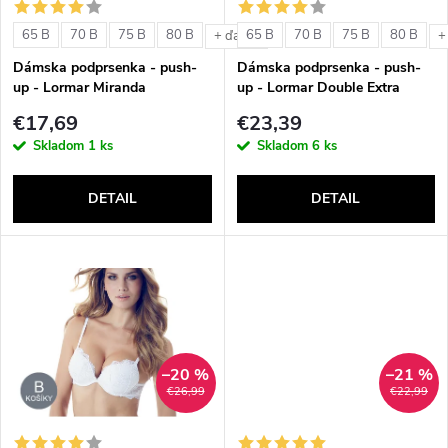
s
e
65 B
70 B
75 B
80 B
65 B
70 B
75 B
80 B
+ ďalšie
+
p
Dámska podprsenka - push-
Dámska podprsenka - push-
p
up - Lormar Miranda
up - Lormar Double Extra
r
€17,69
€23,39
r
Skladom
1 ks
Skladom
6 ks
o
o
DETAIL
DETAIL
d
d
u
u
k
k
t
–20 %
–21 %
t
€26,99
€22,99
o