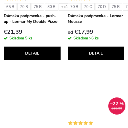
o
v
65 B
70 B
75 B
80 B
70 B
70 C
70 D
75 B
7
+ ďalšie
v
Dámska podprsenka - push-
Dámska podprsenka - Lormar
up - Lormar My Double Pizzo
Mousse
€21,39
€17,99
od
Skladom
5 ks
Skladom
>6 ks
DETAIL
DETAIL
–22 %
€29,99