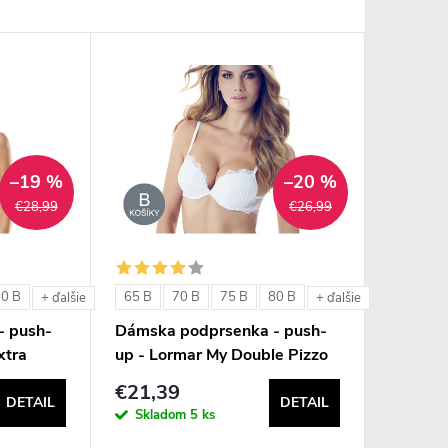
–19 %
–20 %
€28,99
€26,99
80 B
65 B
70 B
75 B
80 B
+ ďalšie
+ ďalšie
- push-
Dámska podprsenka - push-
xtra
up - Lormar My Double Pizzo
€21,39
DETAIL
DETAIL
Skladom
5 ks