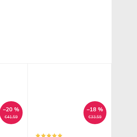
–20 %
–18 %
€41,59
€33,59