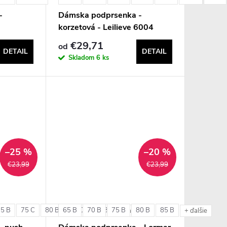
-
Dámska podprsenka -
korzetová - Leilieve 6004
€29,71
od
DETAIL
DETAIL
Skladom
6 ks
–25 %
–20 %
€23,99
€23,99
75 B
75 C
80 B
65 B
80 C
70 B
85 B
75 B
80 B
85 B
+ ďalšie
+ ďalšie