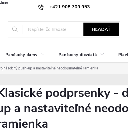
dmienky
Ochrana osobných údajov
Zásady používania cookies
+421 908 709 953
objednavky@ibielizen.sk
HĽADAŤ
Pančuchy dámy
Pančuchy dievčatá
Plav
vojnásobný push-up a nastaviteľné neodopínateľné ramienka
Klasické podprsenky - 
up a nastaviteľné neod
ramienka