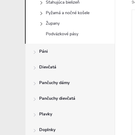
Sťahujúca bielizeň
9
Pyžamá a nočné košele
Župany
Podväzkové pásy
i
Páni
i
Dievčatá
Pančuchy dámy
Pančuchy dievčatá
Plavky
Doplnky