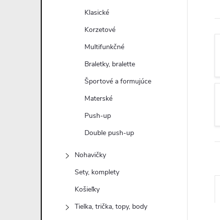
n
Klasické
ý
Korzetové
Multifunkčné
p
Braletky, bralette
a
Športové a formujúce
Materské
n
Push-up
e
Double push-up
l
Nohavičky
Sety, komplety
Košieľky
Tielka, trička, topy, body