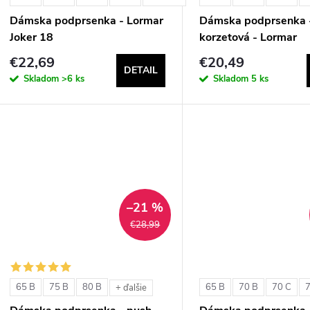
Dámska podprsenka - Lormar
Dámska podprsenka 
Joker 18
korzetová - Lormar
ExtraOrdinary Fascia
€22,69
€20,49
DETAIL
Skladom
>6 ks
Skladom
5 ks
–21 %
€28,99
65 B
75 B
80 B
65 B
70 B
70 C
+ ďalšie