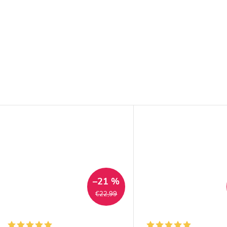
–21 %
€22,99