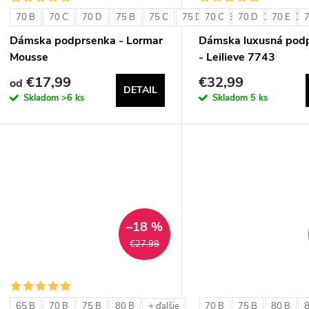
70 B
70 C
70 D
75 B
75 C
75 D
70 C
80 B
70 D
80 C
70 E
80 D
Dámska podprsenka - Lormar
Dámska luxusná pod
Mousse
- Leilieve 7743
€17,99
€32,99
od
DETAIL
Skladom
>6 ks
Skladom
5 ks
–18 %
€27,99
65 B
70 B
75 B
80 B
70 B
75 B
80 B
+ ďalšie