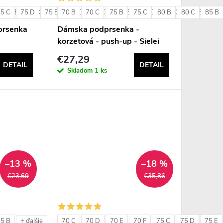
75 C
85 B
75 D
85 C
75 E
85 D
70 B
80 C
90 B
70 C
80 D
90 C
75 B
80 E
75 C
85 C
80 B
85 D
80 C
85 E
85 B
90 
+ ďalšie
prsenka
Dámska podprsenka -
korzetová - push-up - Sielei
1580
€27,29
DETAIL
DETAIL
Skladom
1 ks
–13 %
–18 %
€23,69
€35,86
85 B
70 C
70 D
70 E
70 F
75 C
75 D
75 E
+ ďalšie