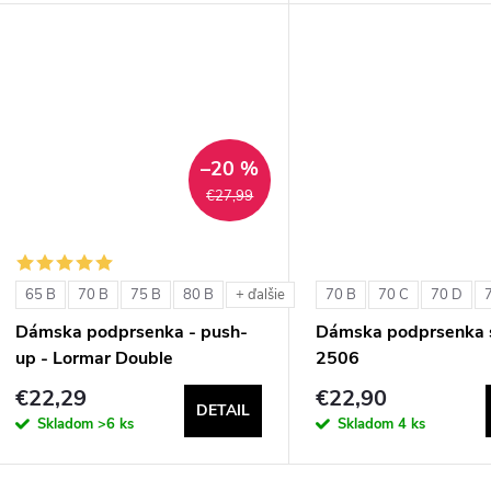
d
u
u
k
k
t
t
–20 %
o
€27,99
o
v
v
65 B
70 B
75 B
80 B
70 B
70 C
70 D
+ ďalšie
Dámska podprsenka - push-
Dámska podprsenka s
up - Lormar Double
2506
€22,29
€22,90
DETAIL
Skladom
>6 ks
Skladom
4 ks