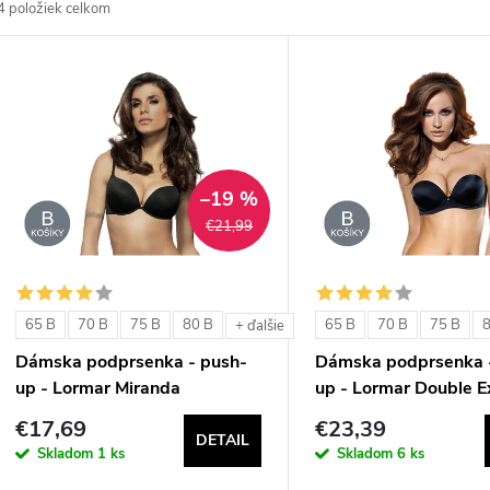
4
položiek celkom
d
V
e
ý
n
p
–19 %
€21,99
e
s
p
p
65 B
70 B
75 B
80 B
65 B
70 B
75 B
+ ďalšie
r
Dámska podprsenka - push-
Dámska podprsenka 
r
up - Lormar Miranda
up - Lormar Double E
o
€17,69
€23,39
o
DETAIL
d
Skladom
1 ks
Skladom
6 ks