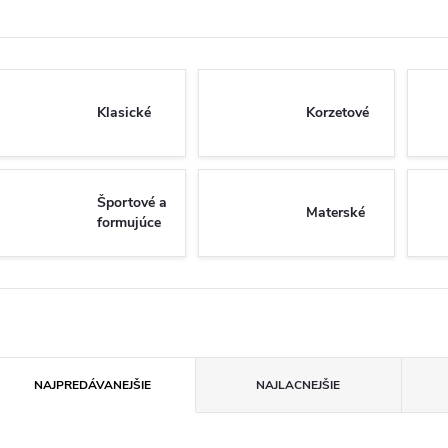
Klasické
Korzetové
Športové a
Materské
formujúce
R
NAJPREDÁVANEJŠIE
NAJLACNEJŠIE
a