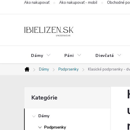
Ako nakupovať
Ako nakupovať - mobil
Obchodné po
Prejsť
na
obsah
Dámy
Páni
Dievčatá
Dámy
Podprsenky
Klasické podprsenky - d
Domov
B
Preskočiť
Kategórie
kategórie
o
Dámy
č
Podprsenky