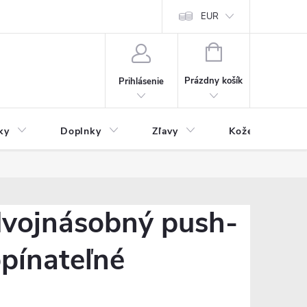
Čo inde nenájdete
Blog
EUR
NÁKUPNÝ
KOŠÍK
Prázdny košík
Prihlásenie
ky
Doplnky
Zľavy
Kožený tovar
dvojnásobný push-
opínateľné