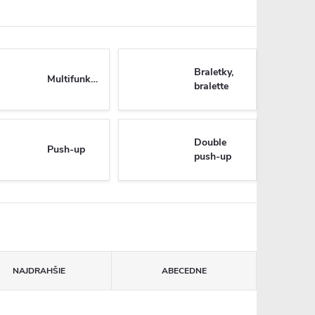
Braletky,
Multifunkčné
bralette
Double
Push-up
push-up
NAJDRAHŠIE
ABECEDNE