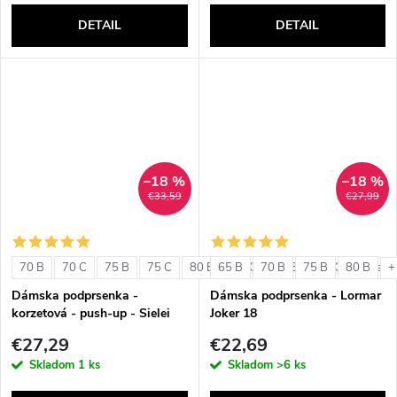
DETAIL
DETAIL
–18 %
–18 %
€33,59
€27,99
70 B
70 C
75 B
75 C
80 B
65 B
80 C
70 B
85 B
75 B
85 C
80 B
+ ďalši
+
Dámska podprsenka -
Dámska podprsenka - Lormar
korzetová - push-up - Sielei
Joker 18
1580
€27,29
€22,69
Skladom
1 ks
Skladom
>6 ks