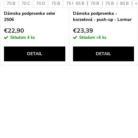
70 B
70 C
70 D
75 B
75 C
65 B
75 D
70 B
80 B
75 B
80 C
80 B
80 D
+
Dámska podprsenka selei
Dámska podprsenka -
2506
korzetová - push-up - Lormar
Double Extra Pizzo
€22,90
€23,39
Skladom
4 ks
Skladom
>6 ks
DETAIL
DETAIL