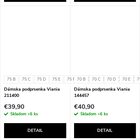
75 B
75 C
75 D
75 E
75 F
70 B
75 G
70 C
80 B
70 D
80 C
70 E
80 D
7
Dámska podprsenka Viania
Dámska podprsenka Viania
211400
144457
€39,90
€40,90
Skladom
>6 ks
Skladom
>6 ks
DETAIL
DETAIL