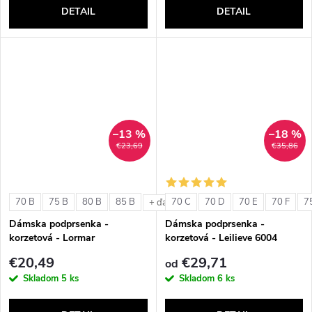
DETAIL
DETAIL
–13 %
–18 %
€23,69
€35,86
70 B
75 B
80 B
85 B
70 C
70 D
70 E
70 F
7
+ ďalšie
Dámska podprsenka -
Dámska podprsenka -
korzetová - Lormar
korzetová - Leilieve 6004
ExtraOrdinary Fascia
€20,49
€29,71
od
Skladom
5 ks
Skladom
6 ks