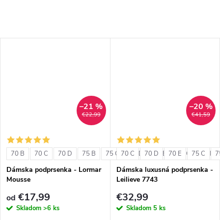
–21 %
–20 %
€22,99
€41,59
70 B
70 C
70 D
75 B
75 C
70 C
75 D
70 D
80 B
70 E
80 C
75 C
80 D
7
Dámska podprsenka - Lormar
Dámska luxusná podprsenka -
Mousse
Leilieve 7743
€17,99
€32,99
od
Skladom
>6 ks
Skladom
5 ks