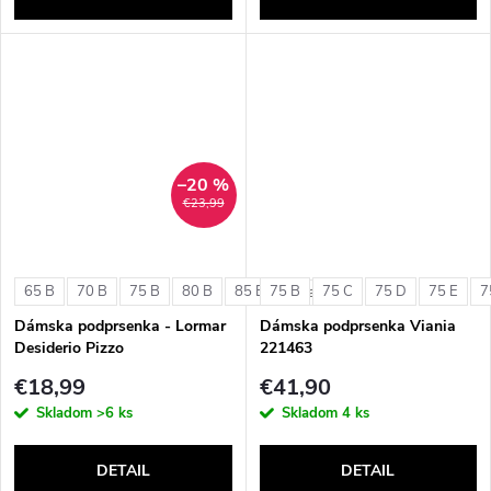
–20 %
€23,99
65 B
70 B
75 B
80 B
85 B
75 B
75 C
75 D
75 E
7
+ ďalšie
Dámska podprsenka - Lormar
Dámska podprsenka Viania
Desiderio Pizzo
221463
€18,99
€41,90
Skladom
>6 ks
Skladom
4 ks
DETAIL
DETAIL