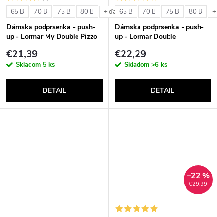
o
v
65 B
70 B
75 B
80 B
65 B
70 B
75 B
80 B
+ ďalšie
+
v
Dámska podprsenka - push-
Dámska podprsenka - push-
up - Lormar My Double Pizzo
up - Lormar Double
€21,39
€22,29
Skladom
5 ks
Skladom
>6 ks
DETAIL
DETAIL
–22 %
€29,99