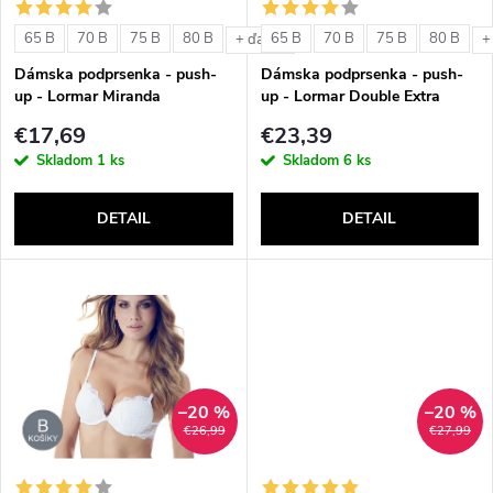
s
e
65 B
70 B
75 B
80 B
65 B
70 B
75 B
80 B
+ ďalšie
+
p
Dámska podprsenka - push-
Dámska podprsenka - push-
p
up - Lormar Miranda
up - Lormar Double Extra
r
€17,69
€23,39
r
Skladom
1 ks
Skladom
6 ks
o
o
DETAIL
DETAIL
d
d
u
u
k
k
t
–20 %
–20 %
t
€26,99
€27,99
o