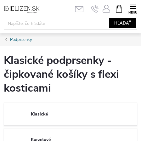
Prejsť
NÁKUPN
KOŠÍK
na
obsah
HĽADAŤ
Podprsenky
Klasické podprsenky -
čipkované košíky s flexi
kosticami
Klasické
Korzetové