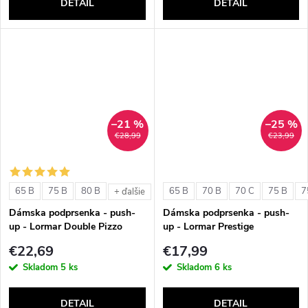
DETAIL
DETAIL
–21 %
–25 %
€28,99
€23,99
65 B
75 B
80 B
65 B
70 B
70 C
75 B
7
+ ďalšie
Dámska podprsenka - push-
Dámska podprsenka - push-
up - Lormar Double Pizzo
up - Lormar Prestige
€22,69
€17,99
Skladom
5 ks
Skladom
6 ks
DETAIL
DETAIL