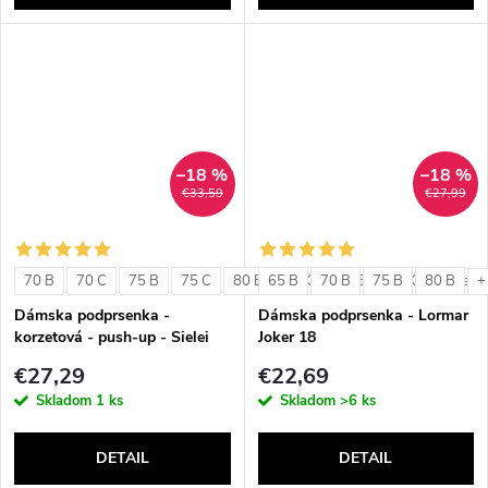
–18 %
–18 %
€33,59
€27,99
70 B
70 C
75 B
75 C
80 B
65 B
80 C
70 B
85 B
75 B
85 C
80 B
+ ďalši
+
Dámska podprsenka -
Dámska podprsenka - Lormar
korzetová - push-up - Sielei
Joker 18
1580
€27,29
€22,69
Skladom
1 ks
Skladom
>6 ks
DETAIL
DETAIL