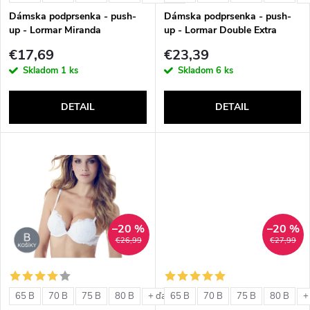
e
p
Dámska podprsenka - push-
Dámska podprsenka - push-
p
up - Lormar Miranda
up - Lormar Double Extra
r
€17,69
€23,39
r
Skladom
1 ks
Skladom
6 ks
o
o
DETAIL
DETAIL
d
d
u
u
k
k
t
–20 %
–20 %
t
€26,99
€27,99
o
o
v
65 B
70 B
75 B
80 B
65 B
70 B
75 B
80 B
+ ďalšie
+