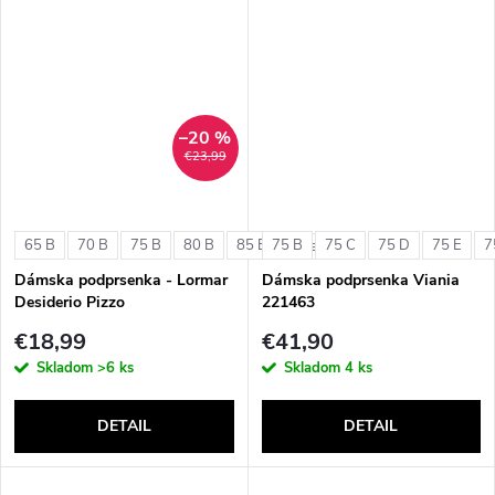
–20 %
€23,99
65 B
70 B
75 B
80 B
85 B
75 B
75 C
75 D
75 E
7
+ ďalšie
Dámska podprsenka - Lormar
Dámska podprsenka Viania
Desiderio Pizzo
221463
€18,99
€41,90
Skladom
>6 ks
Skladom
4 ks
DETAIL
DETAIL