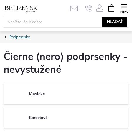
Prejsť
NÁKUPN
KOŠÍK
na
obsah
HĽADAŤ
Podprsenky
Čierne (nero) podprsenky -
nevystužené
Klasické
Korzetové