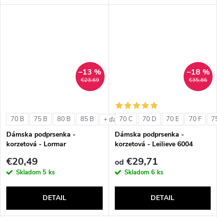
–13 %
–18 %
€23,69
€35,86
70 B
75 B
80 B
85 B
70 C
70 D
70 E
70 F
7
+ ďalšie
Dámska podprsenka -
Dámska podprsenka -
korzetová - Lormar
korzetová - Leilieve 6004
ExtraOrdinary Fascia
€20,49
€29,71
od
Skladom
5 ks
Skladom
6 ks
DETAIL
DETAIL