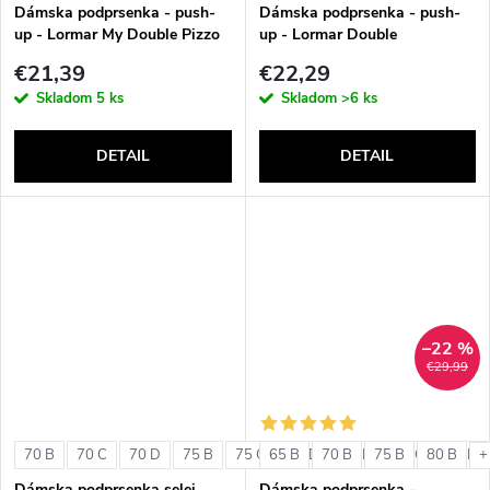
v
Dámska podprsenka - push-
Dámska podprsenka - push-
up - Lormar My Double Pizzo
up - Lormar Double
€21,39
€22,29
Skladom
5 ks
Skladom
>6 ks
DETAIL
DETAIL
–22 %
€29,99
70 B
70 C
70 D
75 B
75 C
65 B
75 D
70 B
80 B
75 B
80 C
80 B
80 D
+
Dámska podprsenka selei
Dámska podprsenka -