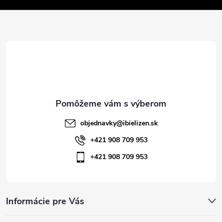
v
ä
k
t
y
v
i
ý
e
p
i
objednavky
@
ibielizen.sk
s
+421 908 709 953
+421 908 709 953
u
Informácie pre Vás