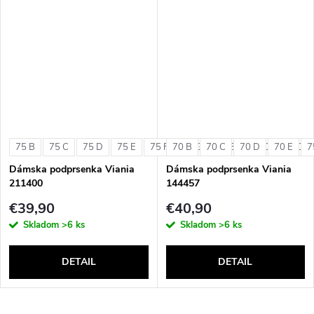
75 B
75 C
75 D
75 E
75 F
70 B
75 G
70 C
80 B
70 D
80 C
70 E
80 D
7
Dámska podprsenka Viania
Dámska podprsenka Viania
211400
144457
€39,90
€40,90
Skladom
>6 ks
Skladom
>6 ks
DETAIL
DETAIL