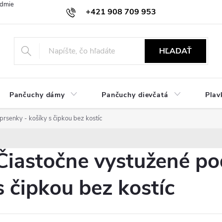
dmienky
Ochrana osobných údajov
Zásady používania cookies
+421 908 709 953
objednavky@ibielizen.sk
HĽADAŤ
Pančuchy dámy
Pančuchy dievčatá
Plav
rsenky - košíky s čipkou bez kostíc
Čiastočne vystužené po
s čipkou bez kostíc