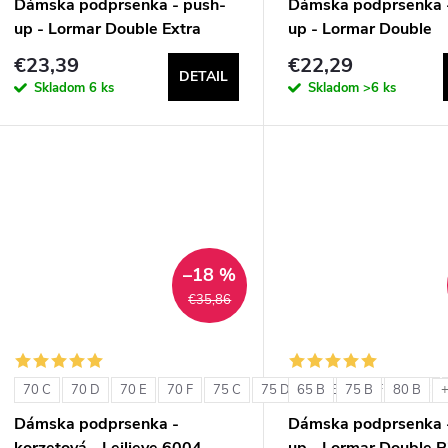
Dámska podprsenka - push-
Dámska podprsenka 
up - Lormar Double Extra
up - Lormar Double
€23,39
€22,29
DETAIL
Skladom
6 ks
Skladom
>6 ks
–18 %
€35,86
70 C
70 D
70 E
70 F
75 C
75 D
65 B
75 E
75 B
75 F
80 B
80 C
+
Dámska podprsenka -
Dámska podprsenka 
korzetová - Leilieve 6004
up - Lormar Double P