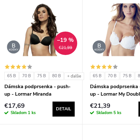
V
e
ý
n
p
–19 %
€21,99
e
s
p
p
65 B
70 B
75 B
80 B
65 B
70 B
75 B
+ ďalšie
r
Dámska podprsenka - push-
Dámska podprsenka 
r
up - Lormar Miranda
up - Lormar My Doubl
o
€17,69
€21,39
o
DETAIL
d
Skladom
1 ks
Skladom
5 ks
d
u