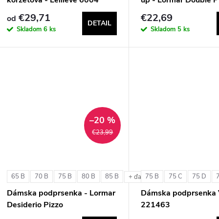
€29,71
€22,69
od
DETAIL
Skladom
6 ks
Skladom
5 ks
–20 %
€23,99
65 B
70 B
75 B
80 B
85 B
75 B
75 C
75 D
+ ďalšie
Dámska podprsenka - Lormar
Dámska podprsenka 
Desiderio Pizzo
221463