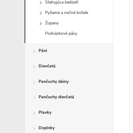
Sťahujúca bielizeň
Pyžamá a nočné košele
Župany
i
Podväzkové pásy
i
Páni
Dievčatá
Pančuchy dámy
Pančuchy dievčatá
Plavky
Doplnky