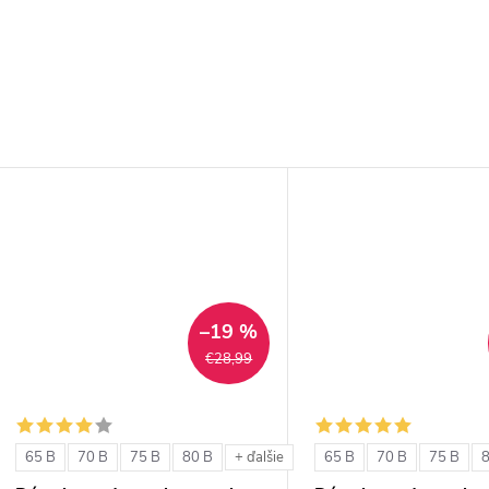
–19 %
€28,99
65 B
70 B
75 B
80 B
65 B
70 B
75 B
+ ďalšie