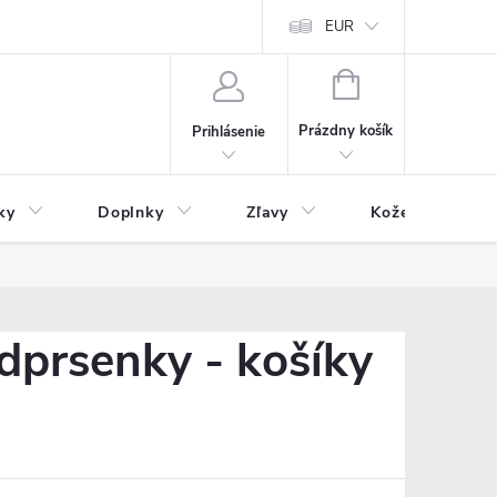
Čo inde nenájdete
Blog
EUR
NÁKUPNÝ
KOŠÍK
Prázdny košík
Prihlásenie
ky
Doplnky
Zľavy
Kožený tovar
dprsenky - košíky