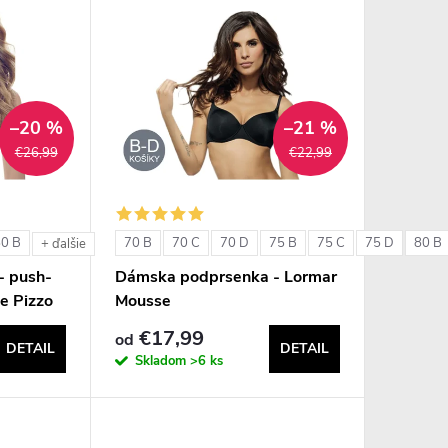
–20 %
–21 %
€26,99
€22,99
80 B
70 B
70 C
70 D
75 B
75 C
75 D
80 B
+ ďalšie
- push-
Dámska podprsenka - Lormar
e Pizzo
Mousse
€17,99
od
DETAIL
DETAIL
Skladom
>6 ks