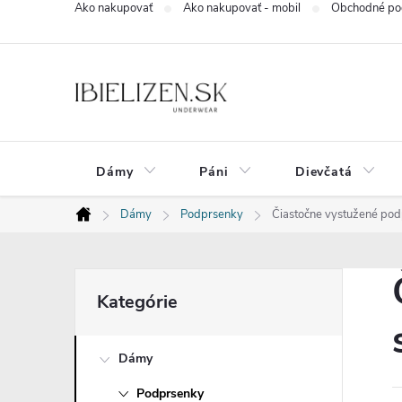
Ako nakupovať
Ako nakupovať - mobil
Obchodné po
Prejsť
na
obsah
Dámy
Páni
Dievčatá
Dámy
Podprsenky
Čiastočne vystužené podp
Domov
B
Preskočiť
Kategórie
kategórie
o
Dámy
č
Podprsenky