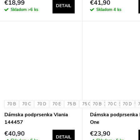
€18,99
€41,90
DETAIL
Skladom
>6 ks
Skladom
4 ks
70 B
70 C
70 D
70 E
75 B
75 C
70 B
75 D
70 C
75 E
70 D
75 F
Dámska podprsenka Viania
Dámska podprsenka 
144457
One
€40,90
€23,90
DETAIL