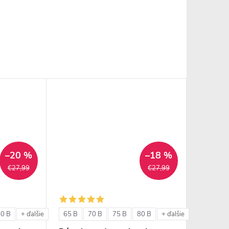
–20 %
–18 %
€27,99
€27,99
80 B
65 B
70 B
75 B
80 B
+ ďalšie
+ ďalšie