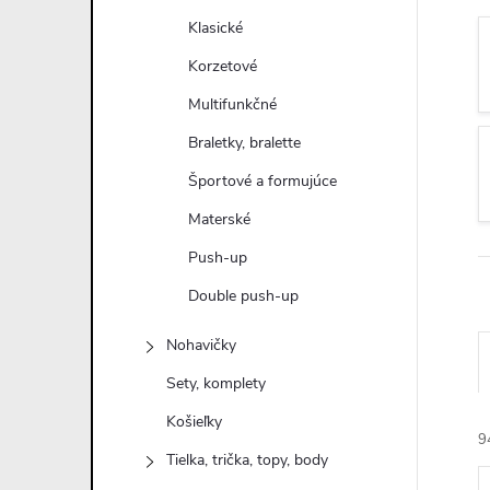
n
Klasické
ý
Korzetové
Multifunkčné
p
Braletky, bralette
a
Športové a formujúce
Materské
n
Push-up
e
Double push-up
l
Nohavičky
Sety, komplety
Košieľky
9
Tielka, trička, topy, body