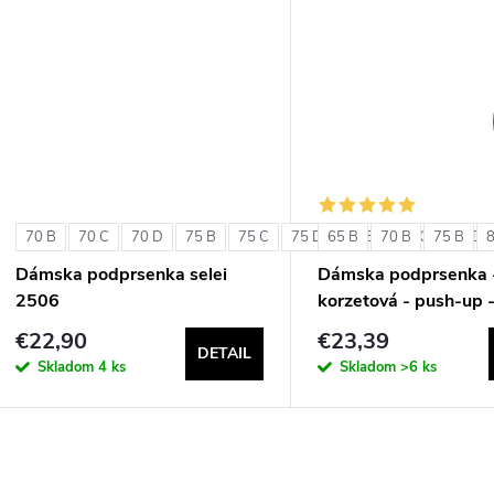
u
k
k
t
t
o
o
v
v
70 B
70 C
70 D
75 B
75 C
75 D
65 B
80 B
70 B
80 C
75 B
80 D
Dámska podprsenka selei
Dámska podprsenka 
2506
korzetová - push-up 
Double Extra Pizzo
€22,90
€23,39
DETAIL
Skladom
4 ks
Skladom
>6 ks