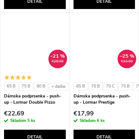
DETAIL
DETAIL
–21 %
–25 %
€28,99
€23,99
65 B
75 B
80 B
65 B
70 B
70 C
75 B
7
+ ďalšie
Dámska podprsenka - push-
Dámska podprsenka - push-
up - Lormar Double Pizzo
up - Lormar Prestige
€22,69
€17,99
Skladom
5 ks
Skladom
6 ks
DETAIL
DETAIL