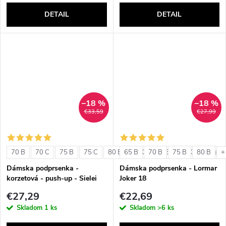
DETAIL
DETAIL
–18 %
–18 %
€33,59
€27,99
70 B
70 C
75 B
75 C
80 B
65 B
80 C
70 B
85 B
75 B
85 C
80 B
+ ďalši
+
Dámska podprsenka -
Dámska podprsenka - Lormar
korzetová - push-up - Sielei
Joker 18
1580
€27,29
€22,69
Skladom
1 ks
Skladom
>6 ks