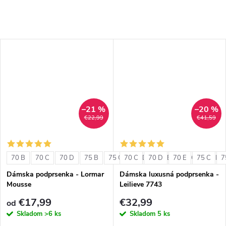
–21 %
–20 %
€22,99
€41,59
70 B
70 C
70 D
75 B
75 C
70 C
75 D
70 D
80 B
70 E
80 C
75 C
80 D
7
Dámska podprsenka - Lormar
Dámska luxusná podprsenka -
Mousse
Leilieve 7743
€17,99
€32,99
od
Skladom
>6 ks
Skladom
5 ks