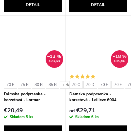
DETAIL
DETAIL
–13 %
–18 %
€23,69
€35,86
70 B
75 B
80 B
85 B
70 C
70 D
70 E
70 F
7
+ ďalšie
Dámska podprsenka -
Dámska podprsenka -
korzetová - Lormar
korzetová - Leilieve 6004
ExtraOrdinary Fascia
€20,49
€29,71
od
Skladom
5 ks
Skladom
6 ks