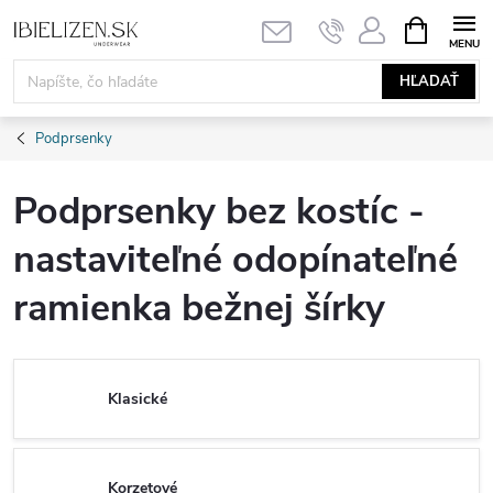
Prejsť
NÁKUPN
KOŠÍK
na
obsah
HĽADAŤ
Podprsenky
Podprsenky bez kostíc -
nastaviteľné odopínateľné
ramienka bežnej šírky
Klasické
Korzetové