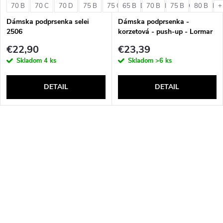
70 B
70 C
70 D
75 B
75 C
65 B
75 D
70 B
80 B
75 B
80 C
80 B
80 D
+
Dámska podprsenka selei
Dámska podprsenka -
2506
korzetová - push-up - Lormar
Double Extra Pizzo
€22,90
€23,39
Skladom
4 ks
Skladom
>6 ks
DETAIL
DETAIL