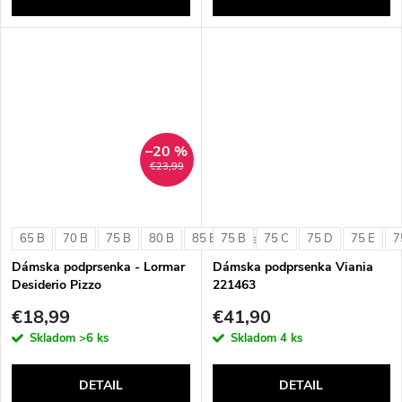
–20 %
€23,99
65 B
70 B
75 B
80 B
85 B
75 B
75 C
75 D
75 E
7
+ ďalšie
Dámska podprsenka - Lormar
Dámska podprsenka Viania
Desiderio Pizzo
221463
€18,99
€41,90
Skladom
>6 ks
Skladom
4 ks
DETAIL
DETAIL