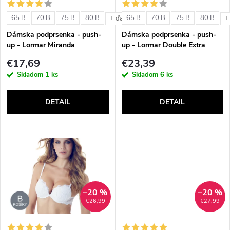
s
e
65 B
70 B
75 B
80 B
65 B
70 B
75 B
80 B
+ ďalšie
+
p
Dámska podprsenka - push-
Dámska podprsenka - push-
p
up - Lormar Miranda
up - Lormar Double Extra
r
€17,69
€23,39
r
Skladom
1 ks
Skladom
6 ks
o
o
DETAIL
DETAIL
d
d
u
u
k
k
t
–20 %
–20 %
t
€26,99
€27,99
o