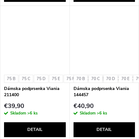
75 B
75 C
75 D
75 E
75 F
70 B
75 G
70 C
80 B
70 D
80 C
70 E
80 D
7
Dámska podprsenka Viania
Dámska podprsenka Viania
211400
144457
€39,90
€40,90
Skladom
>6 ks
Skladom
>6 ks
DETAIL
DETAIL