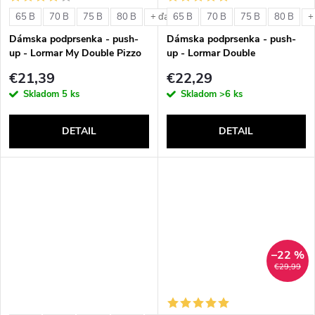
o
v
65 B
70 B
75 B
80 B
65 B
70 B
75 B
80 B
+ ďalšie
+
v
Dámska podprsenka - push-
Dámska podprsenka - push-
up - Lormar My Double Pizzo
up - Lormar Double
€21,39
€22,29
Skladom
5 ks
Skladom
>6 ks
DETAIL
DETAIL
–22 %
€29,99