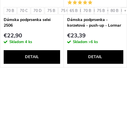
70 B
70 C
70 D
75 B
75 C
65 B
75 D
70 B
80 B
75 B
80 C
80 B
80 D
+
Dámska podprsenka selei
Dámska podprsenka -
2506
korzetová - push-up - Lormar
Double Extra Pizzo
€22,90
€23,39
Skladom
4 ks
Skladom
>6 ks
DETAIL
DETAIL