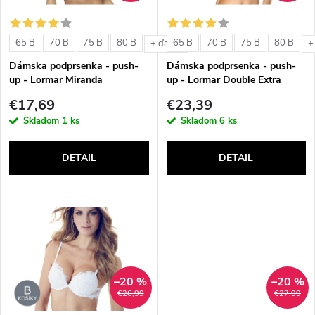
i
s
e
65 B
70 B
75 B
80 B
65 B
70 B
75 B
80 B
+ ďalšie
+
p
Dámska podprsenka - push-
Dámska podprsenka - push-
p
up - Lormar Miranda
up - Lormar Double Extra
r
€17,69
€23,39
r
Skladom
1 ks
Skladom
6 ks
o
o
DETAIL
DETAIL
d
d
u
u
k
k
t
–20 %
–20 %
t
€26,99
€27,99