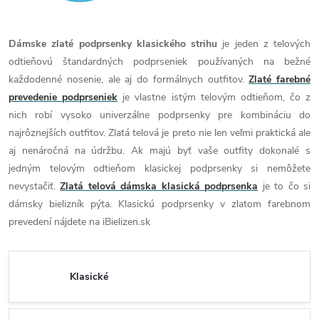
Dámske zlaté podprsenky klasického strihu
je jeden z telových
odtieňovú štandardných podprseniek používaných na bežné
každodenné nosenie, ale aj do formálnych outfitov.
Zlaté farebné
prevedenie podprseniek
je vlastne istým telovým odtieňom, čo z
nich robí vysoko univerzálne podprsenky pre kombináciu do
najrôznejších outfitov. Zlatá telová je preto nie len veľmi praktická ale
aj nenáročná na údržbu. Ak majú byť vaše outfity dokonalé s
jedným telovým odtieňom klasickej podprsenky si nemôžete
nevystačiť.
Zlatá telová dámska klasická podprsenka
je to čo si
dámsky bielizník pýta. Klasickú podprsenky v zlatom farebnom
prevedení nájdete na iBielizen.sk
Klasické