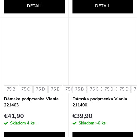
DETAIL
DETAIL
75 B
75 C
75 D
75 E
75 F
75 B
80 B
75 C
80 C
75 D
80 D
75 E
80 E
7
Dámska podprsenka Viania
Dámska podprsenka Viania
221463
211400
€41,90
€39,90
Skladom
4 ks
Skladom
>6 ks