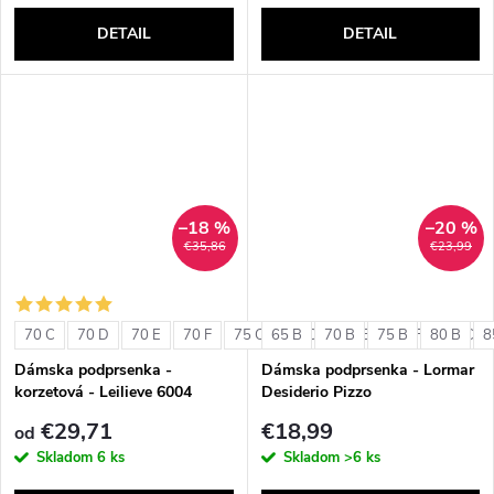
DETAIL
DETAIL
–18 %
–20 %
€35,86
€23,99
70 C
70 D
70 E
70 F
75 C
65 B
75 D
70 B
75 E
75 B
75 F
80 B
80 C
8
Dámska podprsenka -
Dámska podprsenka - Lormar
korzetová - Leilieve 6004
Desiderio Pizzo
€29,71
€18,99
od
Skladom
6 ks
Skladom
>6 ks