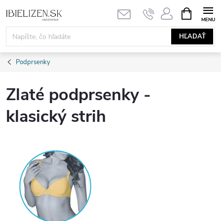
Prejsť
NÁKUPN
KOŠÍK
na
obsah
HĽADAŤ
Podprsenky
Zlaté podprsenky -
klasický strih