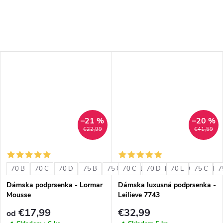
–21 %
–20 %
€22,99
€41,59
70 B
70 C
70 D
75 B
75 C
70 C
75 D
70 D
80 B
70 E
80 C
75 C
80 D
7
Dámska podprsenka - Lormar
Dámska luxusná podprsenka -
Mousse
Leilieve 7743
€17,99
€32,99
od