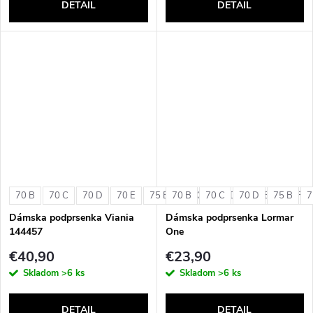
DETAIL
DETAIL
70 B
70 C
70 D
70 E
75 B
70 B
75 C
70 C
75 D
70 D
75 E
75 B
75 F
7
Dámska podprsenka Viania
Dámska podprsenka Lormar
144457
One
€40,90
€23,90
Skladom
>6 ks
Skladom
>6 ks
DETAIL
DETAIL