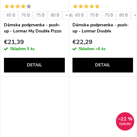
o
o
v
65 B
70 B
75 B
80 B
65 B
70 B
75 B
80 B
+ ďalšie
+
v
Dámska podprsenka - push-
Dámska podprsenka - push-
up - Lormar My Double Pizzo
up - Lormar Double
€21,39
€22,29
Skladom
5 ks
Skladom
>6 ks
DETAIL
DETAIL
–22 %
€29,99