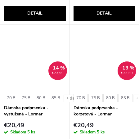
DETAIL
DETAIL
–14 %
–13 %
€23,99
€23,69
70 B
75 B
80 B
85 B
70 B
75 B
80 B
85 B
+ ďalšie
+
Dámska podprsenka -
Dámska podprsenka -
vystužená - Lormar
korzetová - Lormar
ExtraOrdinary Triangolo
ExtraOrdinary Fascia
€20,49
€20,49
Skladom
5 ks
Skladom
5 ks