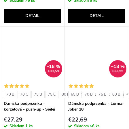
Skladom
>6 ks
Skladom
5 ks
DETAIL
DETAIL
–18 %
–18 %
€33,59
€27,99
70 B
70 C
75 B
75 C
80 B
65 B
80 C
70 B
85 B
75 B
85 C
80 B
+ ďalši
+
Dámska podprsenka -
Dámska podprsenka - Lormar
korzetová - push-up - Sielei
Joker 18
1580
€27,29
€22,69
Skladom
1 ks
Skladom
>6 ks