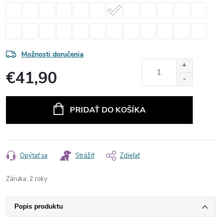
Možnosti doručenia
€41,90
Jednotková
cena:
PRIDAŤ DO KOŠÍKA
Opýtať sa
Strážiť
Zdieľať
Záruka
:
2 roky
Popis produktu