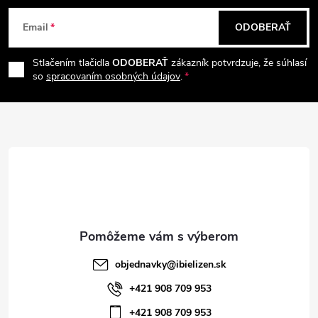
Z
Email
ODOBERAŤ
á
Stlačením tlačidla
ODOBERAŤ
zákazník potvrdzuje, že súhlasí
p
so
spracovaním osobných údajov
.
ä
t
i
e
objednavky
@
ibielizen.sk
+421 908 709 953
+421 908 709 953