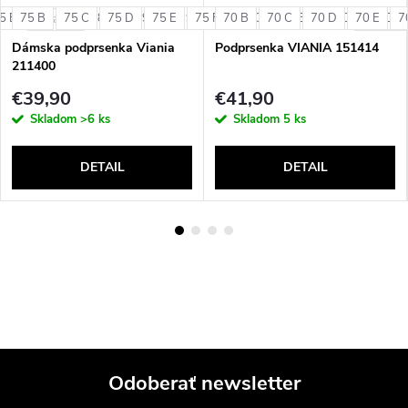
5 B
85 B
75 B
85 C
75 C
85 D
75 D
90 B
75 E
90 C
75 F
70 B
90 D
75 G
70 C
95 C
80 B
70 D
95 D
80 C
70 E
80 D
7
+ ďalšie
+ ďalšie
Dámska podprsenka Viania
Podprsenka VIANIA 151414
211400
€39,90
€41,90
Skladom
>6 ks
Skladom
5 ks
DETAIL
DETAIL
Odoberať newsletter