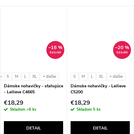
–16 %
–20 %
€21,99
€22,89
S
M
L
XL
S
M
L
XL
ie
+ ďalšie
+ ďalšie
Dámske nohavičky - sťahujúce
Dámske nohavičky - Leilieve
- Leilieve C4665
C5200
€18,29
€18,29
Skladom
>6 ks
Skladom
5 ks
DETAIL
DETAIL