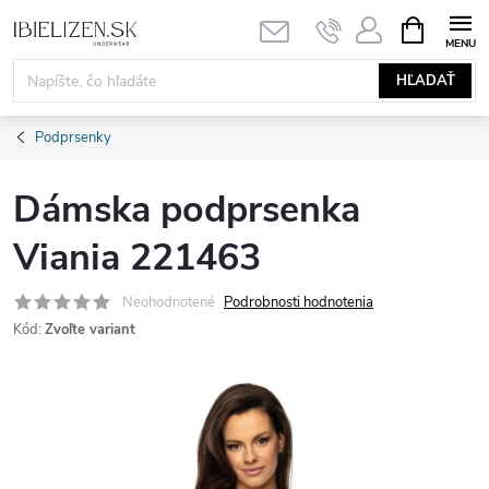
Prejsť
NÁKUPN
KOŠÍK
na
obsah
HĽADAŤ
Podprsenky
Dámska podprsenka
Viania 221463
Neohodnotené
Podrobnosti hodnotenia
Kód:
Zvoľte variant