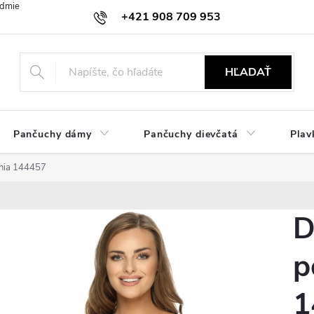
dmienky
Ochrana osobných údajov
Zásady používania cookies
+421 908 709 953
objednavky@ibielizen.sk
HĽADAŤ
Pančuchy dámy
Pančuchy dievčatá
Plav
nia 144457
D
p
1