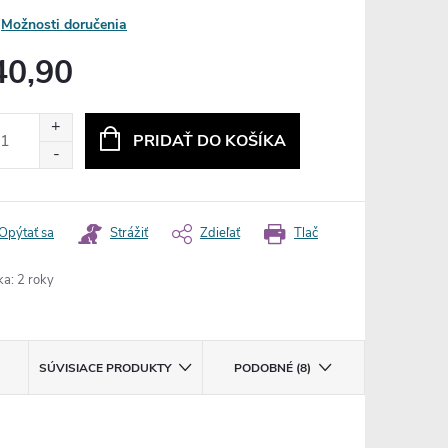
Možnosti doručenia
40,90
otková
:
PRIDAŤ DO KOŠÍKA
Opýtať sa
Strážiť
Zdieľať
Tlač
ka
:
2 roky
SÚVISIACE PRODUKTY
PODOBNÉ (8)