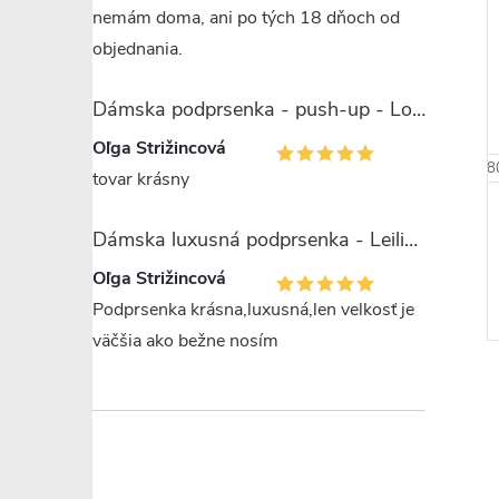
nemám doma, ani po tých 18 dňoch od
–20 %
–17 %
objednania.
€41,59
€39,59
Dámska podprsenka - push-up - Lormar Saten Soft up
Oľga Strižincová
70 E
75 C
75 D
75 E
70 B
80 C
70 C
80 D
75 B
80 E
75 C
85 C
80 B
85 D
8
tovar krásny
usná podprsenka
Dámska podprsenka - Leilieve
7743
C5000
Dámska luxusná podprsenka - Leilieve 7743
€32,49
Oľga Strižincová
DETAIL
DETAIL
 ks
Skladom
>6 ks
Podprsenka krásna,luxusná,len velkosť je
väčšia ako bežne nosím