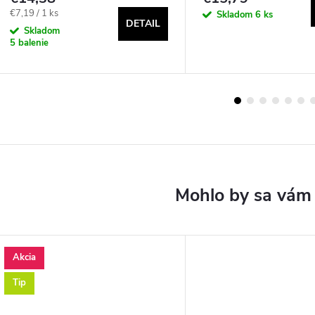
Jednotková
€7,19 / 1 ks
Skladom
6 ks
DETAIL
cena:
Skladom
5 balenie
Akcia
Tip