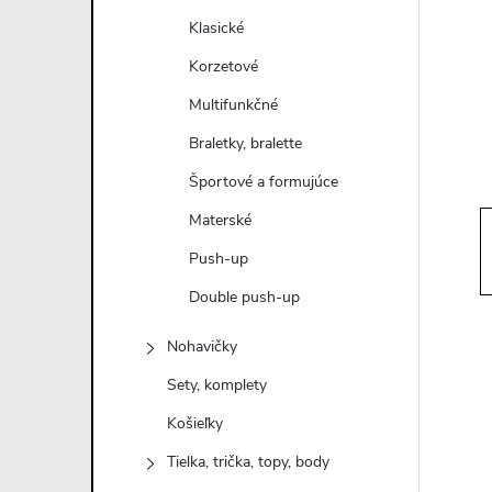
n
Klasické
ý
Korzetové
Multifunkčné
p
Braletky, bralette
a
Športové a formujúce
Materské
n
Push-up
e
Double push-up
l
Nohavičky
Sety, komplety
Košieľky
Tielka, trička, topy, body