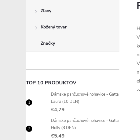
Zľavy
Kožený tovar
H
V
Značky
k
n
V
n
e
TOP 10 PRODUKTOV
z
Dámske pančuchové nohavice - Gatta
Laura (10 DEN)
€4,79
Dámske pančuchové nohavice - Gatta
Holly (8 DEN)
€5,49