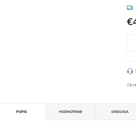
€
Jedn
cena
Záru
POPIS
HODNOTENIE
DISKUSIA