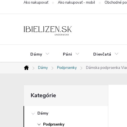
Ako nakupovať
Ako nakupovať - mobil
Obchodné po
Prejsť
na
obsah
Dámy
Páni
Dievčatá
Dámy
Podprsenky
Dámska podprsenka Via
Domov
B
Preskočiť
Kategórie
kategórie
o
Dámy
č
Podprsenky