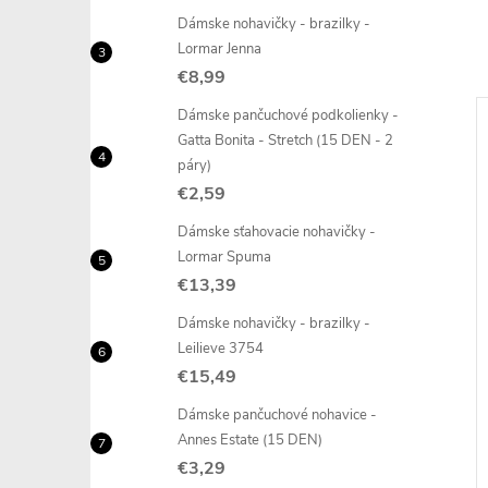
Dámske nohavičky - brazilky -
Lormar Jenna
€8,99
Dámske pančuchové podkolienky -
Gatta Bonita - Stretch (15 DEN - 2
páry)
€2,59
Dámske sťahovacie nohavičky -
Lormar Spuma
–20 %
–19 %
€13,39
€22,89
€15,36
Dámske nohavičky - brazilky -
Leilieve 3754
€15,49
XL
S
M
XL
+ ďalšie
+ ďalšie
Dámske pančuchové nohavice -
vičky - Leilieve
Dámske nohavičky - Eldar
Annes Estate (15 DEN)
Rossi
€3,29
€12,29