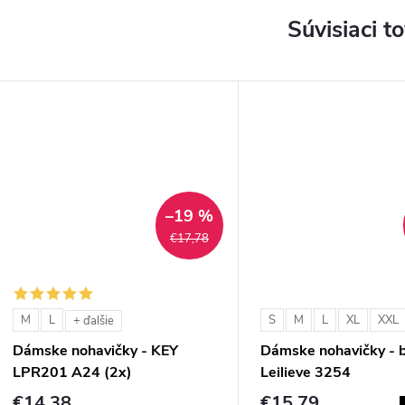
Súvisiaci t
–19 %
€17,78
M
L
S
M
L
XL
XXL
+ ďalšie
Dámske nohavičky - KEY
Dámske nohavičky - b
LPR201 A24 (2x)
Leilieve 3254
€14,38
€15,79