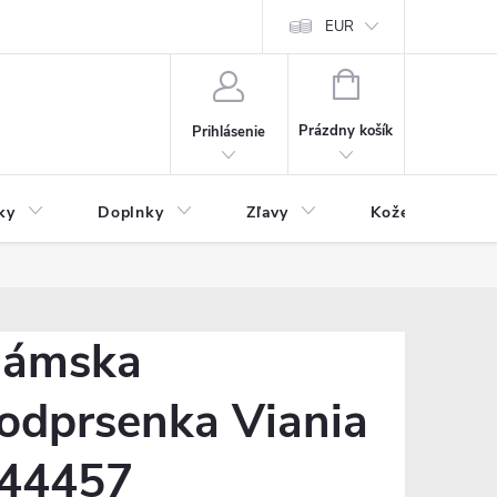
Čo inde nenájdete
Blog
EUR
NÁKUPNÝ
KOŠÍK
Prázdny košík
Prihlásenie
ky
Doplnky
Zľavy
Kožený tovar
ámska
odprsenka Viania
44457