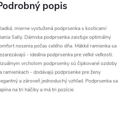
Podrobný popis
ladká, mierne vystužená podprsenka s kosticami
iania Sally.
Dámska podprsenka zaisťuje optimálny
omfort nosenia počas celého dňa.
Mäkké ramienka sa
ezarezávajú - ideálna podprsenka pre veľké veľkosti.
izuálnym vrcholom podprsenky sú čipkované ozdoby
a ramienkach - dodávajú podprsenke pre ženy
legantný a zároveň jednoduchý vzhľad.
Podprsenka sa
apína na tri háčiky a má tri pozície.