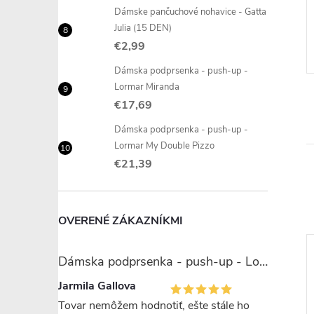
DETAIL
DETAIL
Dámske pančuchové nohavice - Gatta
 ks
Skladom
5 ks
Julia (15 DEN)
€2,99
Dámska podprsenka - push-up -
Lormar Miranda
€17,69
Dámska podprsenka - push-up -
Lormar My Double Pizzo
€21,39
OVERENÉ ZÁKAZNÍKMI
Dámska podprsenka - push-up - Lormar Miranda
Jarmila Gallova
Tovar nemôžem hodnotiť, ešte stále ho