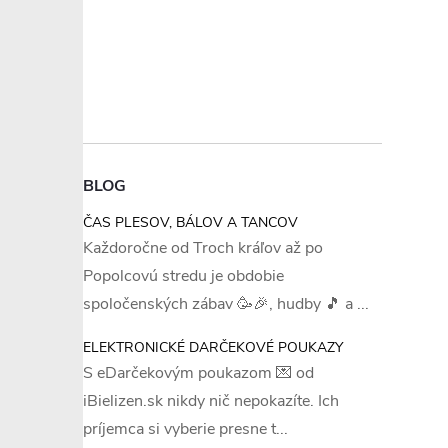
BLOG
ČAS PLESOV, BÁLOV A TANCOV
Každoročne od Troch kráľov až po
Popolcovú stredu je obdobie
spoločenských zábav 🥳🎉, hudby 🎵 a ...
ELEKTRONICKÉ DARČEKOVÉ POUKAZY
S eDarčekovým poukazom 💌 od
iBielizen.sk nikdy nič nepokazíte. Ich
príjemca si vyberie presne t...