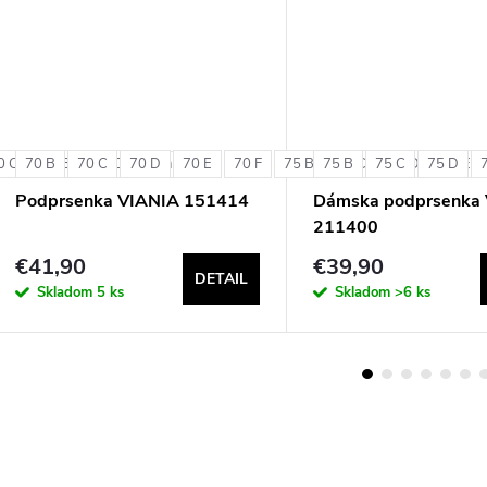
0 C
85 E
70 B
85 B
90 C
70 C
85 C
90 D
70 D
70 E
70 F
75 B
75 B
75 C
75 C
75 D
75 D
75 E
+ ďalšie
+ ďalšie
Podprsenka VIANIA 151414
Dámska podprsenka 
211400
€41,90
€39,90
DETAIL
Skladom
5 ks
Skladom
>6 ks