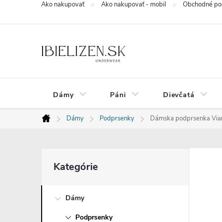
Ako nakupovať
Ako nakupovať - mobil
Obchodné po
Prejsť
na
obsah
Dámy
Páni
Dievčatá
Dámy
Podprsenky
Dámska podprsenka Via
Domov
B
Preskočiť
Kategórie
kategórie
o
Dámy
č
Podprsenky