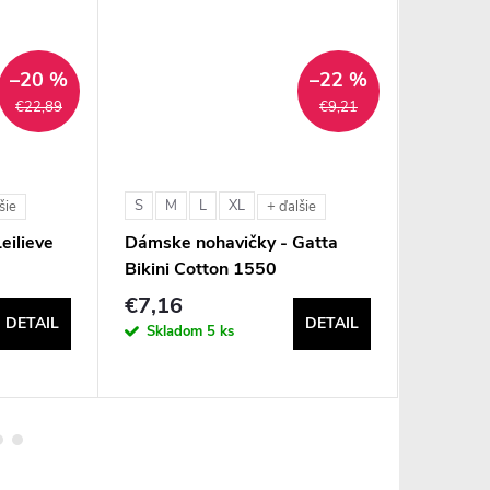
–20 %
–22 %
€22,89
€9,21
S
M
L
XL
M
šie
+ ďalšie
+ ď
eilieve
Dámske nohavičky - Gatta
Dámske 
Bikini Cotton 1550
LPR645
€7,16
€13,8
DETAIL
DETAIL
Skladom
5 ks
Sklad
1 balenie