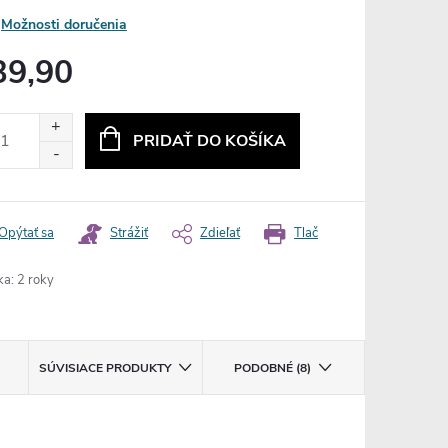
Možnosti doručenia
39,90
otková
:
PRIDAŤ DO KOŠÍKA
Opýtať sa
Strážiť
Zdieľať
Tlač
ka
:
2 roky
SÚVISIACE PRODUKTY
PODOBNÉ (8)