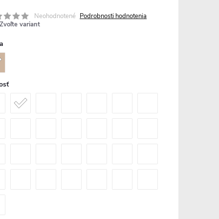
Neohodnotené
Podrobnosti hodnotenia
Zvoľte variant
a
osť