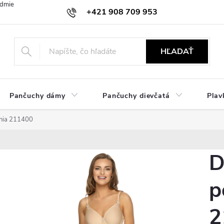
dmienky
Ochrana osobných údajov
Zásady používania cookies
+421 908 709 953
objednavky@ibielizen.sk
HĽADAŤ
Pančuchy dámy
Pančuchy dievčatá
Plav
nia 211400
D
p
2