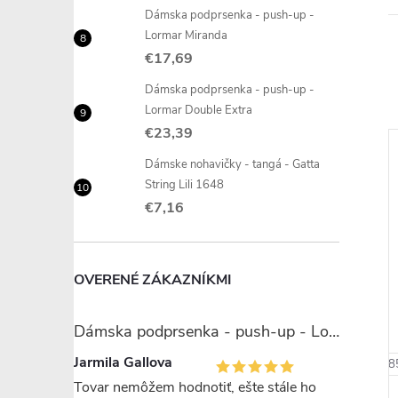
Dámska podprsenka - push-up -
Lormar Miranda
€17,69
Dámska podprsenka - push-up -
Lormar Double Extra
€23,39
Dámske nohavičky - tangá - Gatta
String Lili 1648
€7,16
–14 %
–18 %
OVERENÉ ZÁKAZNÍKMI
€23,99
€25,20
Dámska podprsenka - push-up - Lormar Miranda
Jarmila Gallova
80 B
85 B
70 B
70 C
75 B
75 C
80 B
8
 ďalšie
+ ďalšie
Tovar nemôžem hodnotiť, ešte stále ho
dprsenka -
Dámska podprsenka -