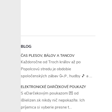
BLOG
ČAS PLESOV, BÁLOV A TANCOV
Každoročne od Troch kráľov až po
Popolcovú stredu je obdobie
spoločenských zábav 🥳🎉, hudby 🎵 a ...
ELEKTRONICKÉ DARČEKOVÉ POUKAZY
S eDarčekovým poukazom 💌 od
iBielizen.sk nikdy nič nepokazíte. Ich
príjemca si vyberie presne t...