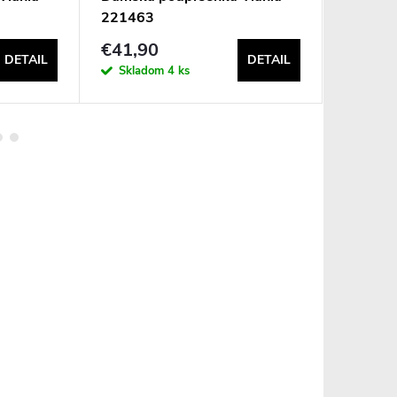
221463
braletka
6168
€41,90
€29,4
DETAIL
DETAIL
Skladom
4 ks
Sklad