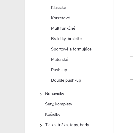
n
Klasické
ý
Korzetové
Multifunkčné
p
Braletky, bralette
a
Športové a formujúce
Materské
n
Push-up
e
Double push-up
l
Nohavičky
Sety, komplety
Košieľky
Tielka, trička, topy, body