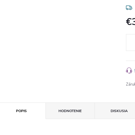
€
Jedn
cena
Záru
POPIS
HODNOTENIE
DISKUSIA