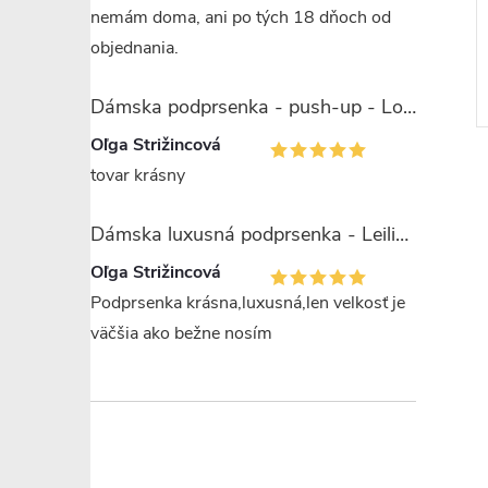
nemám doma, ani po tých 18 dňoch od
- Lormar
korzetová - Lormar Frizzante
ry Triangolo
Fascia
objednania.
€20,49
DETAIL
DETAIL
 ks
Skladom
1 ks
Dámska podprsenka - push-up - Lormar Saten Soft up
Oľga Strižincová
tovar krásny
Dámska luxusná podprsenka - Leilieve 7743
Oľga Strižincová
Podprsenka krásna,luxusná,len velkosť je
väčšia ako bežne nosím