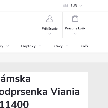
Čo inde nenájdete
Blog
EUR
NÁKUPNÝ
KOŠÍK
Prázdny košík
Prihlásenie
ky
Doplnky
Zľavy
Kožený tovar
ámska
odprsenka Viania
11400