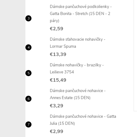
Dámske pančuchové podkolienky -
Gatta Bonita - Stretch (15 DEN - 2
páry)
–18 %
–19 %
€2,59
€14,49
€11,59
Dámske sťahovacie nohavičky -
Lormar Spuma
€13,39
XL
S
M
L
XL
+ ďalšie
+ ďalšie
Dámske nohavičky - brazilky -
avičky - Lormar
Dámske nohavičky - brazilky -
Leilieve 3754
Lormar Extra Organic Cotton
€15,49
Brasiliana
€9,29
DETAIL
DETAIL
Dámske pančuchové nohavice -
6 ks
Skladom
1 ks
Annes Estate (15 DEN)
€3,29
Dámske pančuchové nohavice - Gatta
Julia (15 DEN)
€2,99