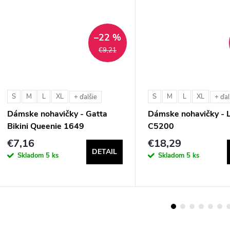
–22 %
€9,21
S
M
L
XL
S
M
L
XL
+ ďalšie
+ ďal
Dámske nohavičky - Gatta
Dámske nohavičky - L
Bikini Queenie 1649
C5200
€7,16
€18,29
DETAIL
Skladom
5 ks
Skladom
5 ks