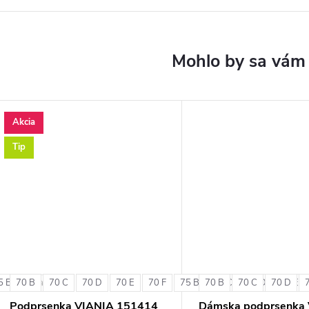
Akcia
Tip
5 B
70 B
70 C
70 D
70 E
70 F
75 B
70 B
75 C
70 C
75 D
70 D
75 E
+ ďalšie
Podprsenka VIANIA 151414
Dámska podprsenka 