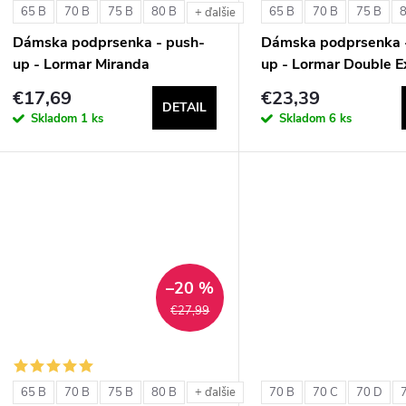
p
65 B
70 B
75 B
80 B
65 B
70 B
75 B
+ ďalšie
r
Dámska podprsenka - push-
Dámska podprsenka 
r
up - Lormar Miranda
up - Lormar Double E
o
€17,69
€23,39
o
DETAIL
d
Skladom
1 ks
Skladom
6 ks
d
u
u
k
k
t
t
–20 %
o
€27,99
o
v
v
65 B
70 B
75 B
80 B
70 B
70 C
70 D
+ ďalšie