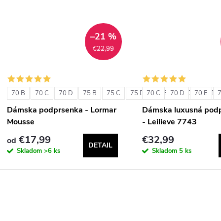
–21 %
€22,99
70 B
70 C
70 D
75 B
75 C
75 D
70 C
80 B
70 D
80 C
70 E
80 D
Dámska podprsenka - Lormar
Dámska luxusná pod
Mousse
- Leilieve 7743
€17,99
€32,99
od
DETAIL
Skladom
>6 ks
Skladom
5 ks