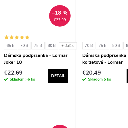
–18 %
€27,99
65 B
70 B
75 B
80 B
70 B
75 B
80 B
+ ďalšie
Dámska podprsenka - Lormar
Dámska podprsenka 
Joker 18
korzetová - Lormar
ExtraOrdinary Fascia
€22,69
€20,49
DETAIL
Skladom
>6 ks
Skladom
5 ks