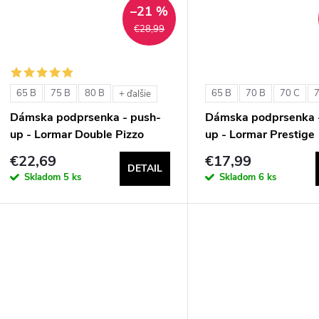
–21 %
€28,99
65 B
75 B
80 B
65 B
70 B
70 C
+ ďalšie
Dámska podprsenka - push-
Dámska podprsenka 
up - Lormar Double Pizzo
up - Lormar Prestige
€22,69
€17,99
DETAIL
Skladom
5 ks
Skladom
6 ks