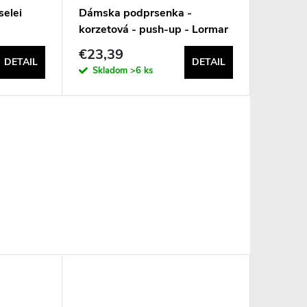
elei
Dámska podprsenka -
korzetová - push-up - Lormar
Double Extra Pizzo
€23,39
DETAIL
DETAIL
Skladom
>6 ks