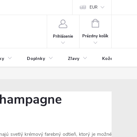
Čo inde nenájdete
Blog
EUR
NÁKUPNÝ
KOŠÍK
Prázdny košík
Prihlásenie
ky
Doplnky
Zľavy
Kožený tovar
champagne
ajú svetlý krémový farebný odtieň, ktorý je možné