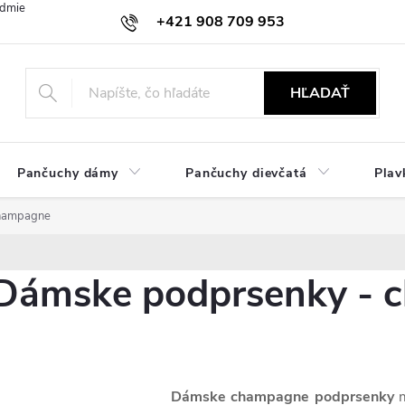
dmienky
Ochrana osobných údajov
Zásady používania cookies
+421 908 709 953
objednavky@ibielizen.sk
HĽADAŤ
Pančuchy dámy
Pančuchy dievčatá
Plav
champagne
Dámske podprsenky - 
Dámske champagne podprsenky
m