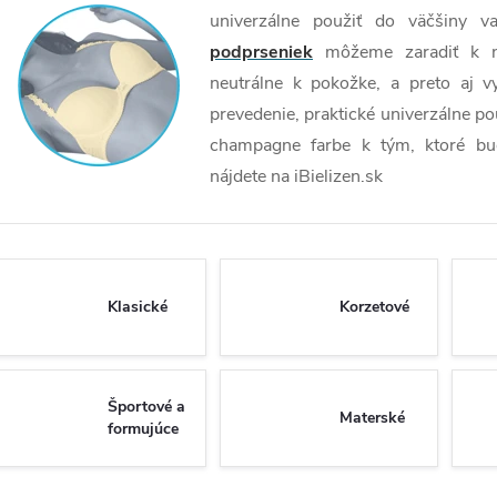
univerzálne použiť do väčšiny va
podprseniek
môžeme zaradiť k naj
neutrálne k pokožke, a preto aj vy
prevedenie, praktické univerzálne p
champagne farbe k tým, ktoré bud
nájdete na iBielizen.sk
Klasické
Korzetové
Športové a
Materské
formujúce