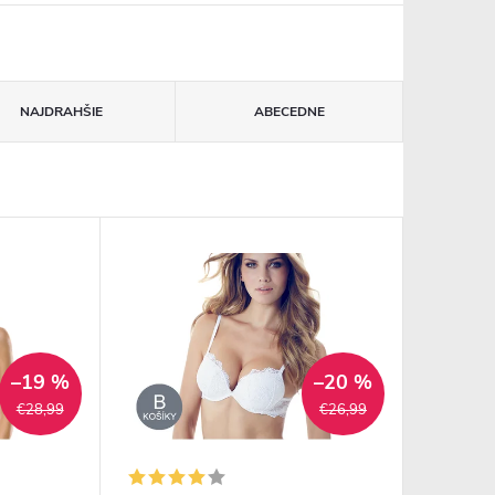
NAJDRAHŠIE
ABECEDNE
–19 %
–20 %
€28,99
€26,99