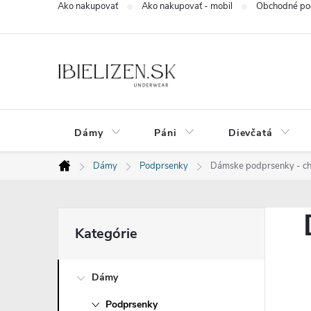
Ako nakupovať
Ako nakupovať - mobil
Obchodné po
Prejsť
na
obsah
Dámy
Páni
Dievčatá
Dámy
Podprsenky
Dámske podprsenky - 
Domov
B
Preskočiť
Kategórie
kategórie
o
Dámy
č
Podprsenky