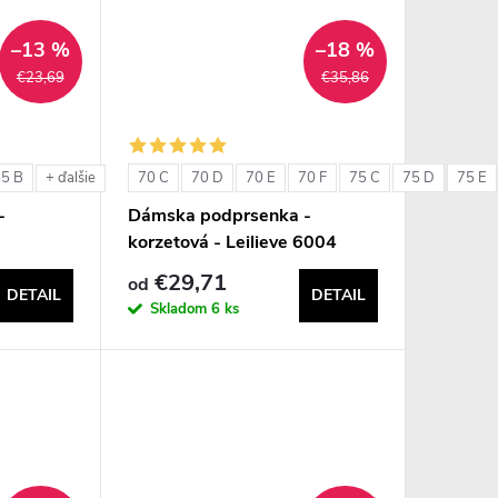
–13 %
–18 %
€23,69
€35,86
85 B
70 C
70 D
70 E
70 F
75 C
75 D
75 E
+ ďalšie
-
Dámska podprsenka -
korzetová - Leilieve 6004
€29,71
od
DETAIL
DETAIL
Skladom
6 ks