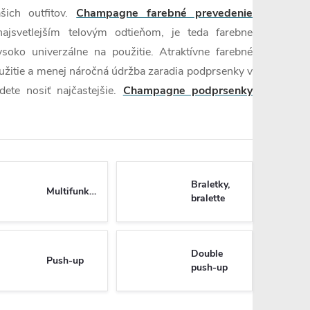
šich outfitov.
Champagne farebné prevedenie
svetlejším telovým odtieňom, je teda farebne
soko univerzálne na použitie. Atraktívne farebné
oužitie a menej náročná údržba zaradia podprsenky v
ete nosiť najčastejšie.
Champagne podprsenky
Braletky,
Multifunkčné
bralette
Double
Push-up
push-up