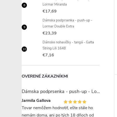
Lormar Miranda
€17,69
Dámska podprsenka - push-up -
Lormar Double Extra
€23,39
Dámske nohavičky - tangá - Gatta
String Lili 1648
€7,16
OVERENÉ ZÁKAZNÍKMI
Dámska podprsenka - push-up - Lormar Miranda
Jarmila Gallova
Tovar nemôžem hodnotiť, ešte stále ho
nemám doma, ani po tých 18 dňoch od