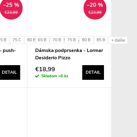
–25 %
–20 %
€23,99
€23,99
75 B
75 C
80 B
65 B
80 C
70 B
85 B
75 B
80 B
85 B
+ ďalšie
+ ďalšie
- push-
Dámska podprsenka - Lormar
Desiderio Pizzo
€18,99
DETAIL
DETAIL
Skladom
>6 ks