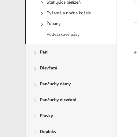
Sťahujúca bielizeň
Pyžamá a nočné košele
Župany
Podväzkové pásy
Páni
9
Dievčatá
Pančuchy dámy
Pančuchy dievčatá
i
i
Plavky
Doplnky