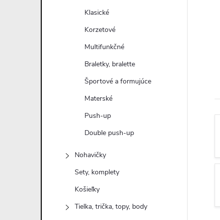
n
Klasické
ý
Korzetové
Multifunkčné
p
Braletky, bralette
a
Športové a formujúce
Materské
n
Push-up
e
Double push-up
l
Nohavičky
Sety, komplety
Košieľky
Tielka, trička, topy, body