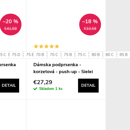
–20 %
–18 %
€41,59
€33,59
75 C
85 B
75 D
85 C
75 E
85 D
70 B
80 C
90 B
70 C
80 D
90 C
75 B
80 E
75 C
85 C
80 B
85 D
80 C
85 E
85 B
90 
+ ďalšie
prsenka
Dámska podprsenka -
korzetová - push-up - Sielei
1580
€27,29
DETAIL
DETAIL
Skladom
1 ks