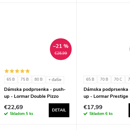
–21 %
€28,99
65 B
75 B
80 B
65 B
70 B
70 C
+ ďalšie
Dámska podprsenka - push-
Dámska podprsenka 
up - Lormar Double Pizzo
up - Lormar Prestige
€22,69
€17,99
DETAIL
Skladom
5 ks
Skladom
6 ks