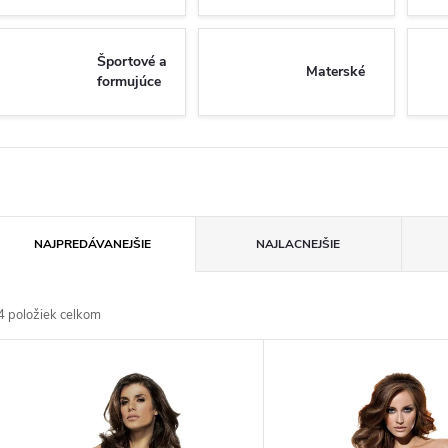
Športové a
Materské
formujúce
R
NAJPREDÁVANEJŠIE
NAJLACNEJŠIE
a
4
položiek celkom
d
V
e
ý
n