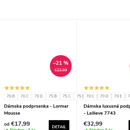
–21 %
€22,99
70 B
70 C
70 D
75 B
75 C
75 D
70 C
80 B
70 D
80 C
70 E
80 D
Dámska podprsenka - Lormar
Dámska luxusná pod
Mousse
- Leilieve 7743
€17,99
€32,99
od
DETAIL