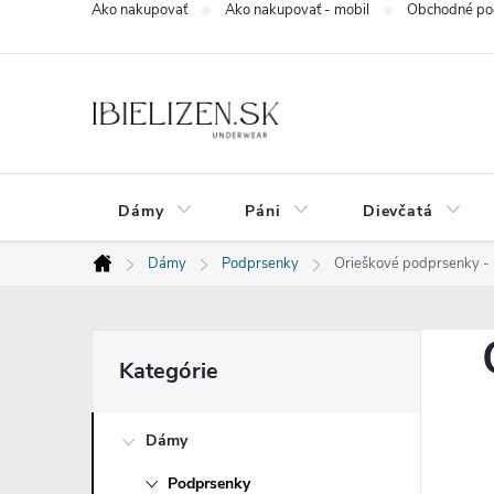
Ako nakupovať
Ako nakupovať - mobil
Obchodné po
Prejsť
na
obsah
Dámy
Páni
Dievčatá
Dámy
Podprsenky
Orieškové podprsenky - k
Domov
B
Preskočiť
Kategórie
kategórie
o
Dámy
č
Podprsenky