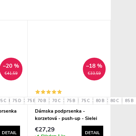
–20 %
–18 %
€41,59
€33,59
75 C
85 B
75 D
85 C
75 E
85 D
70 B
80 C
90 B
70 C
80 D
90 C
75 B
80 E
75 C
85 C
80 B
85 D
80 C
85 E
85 B
90 
+ ďalšie
prsenka
Dámska podprsenka -
korzetová - push-up - Sielei
1580
€27,29
DETAIL
DETAIL