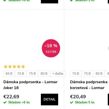
Skladom
>6 ks
Skladom
5 ks
–18 %
€27,99
65 B
70 B
75 B
80 B
70 B
75 B
80 B
+ ďalšie
Dámska podprsenka - Lormar
Dámska podprsenka 
Joker 18
korzetová - Lormar
ExtraOrdinary Fascia
€22,69
€20,49
DETAIL
Skladom
>6 ks
Skladom
5 ks