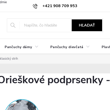
dmienky
Ochrana osobných údajov
Zásady používania cookies
+421 908 709 953
objednavky@ibielizen.sk
HĽADAŤ
Pančuchy dámy
Pančuchy dievčatá
Plav
lasický strih
Orieškové podprsenky - 