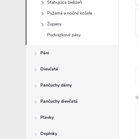
Sťahujúca bielizeň
Pyžamá a nočné košele
Župany
Podväzkové pásy
Páni
Dievčatá
Pančuchy dámy
9
Pančuchy dievčatá
Plavky
Doplnky