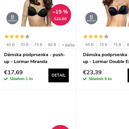
p
–19 %
€21,99
e
s
p
p
65 B
70 B
75 B
80 B
65 B
70 B
75 B
+ ďalšie
r
Dámska podprsenka - push-
Dámska podprsenka 
r
up - Lormar Miranda
up - Lormar Double E
o
€17,69
€23,39
o
DETAIL
d
Skladom
1 ks
Skladom
6 ks
d
u
u
k
k
t