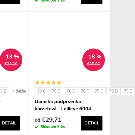
Skladom
1 ks
–13 %
–18 %
€23,69
€35,86
85 B
70 C
70 D
70 E
70 F
75 C
75 D
75 E
+ ďalšie
-
Dámska podprsenka -
korzetová - Leilieve 6004
€29,71
od
DETAIL
DETAIL
Skladom
6 ks