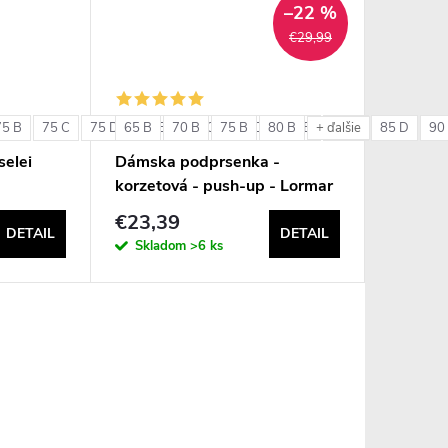
–22 %
€29,99
75 B
75 C
75 D
65 B
80 B
70 B
80 C
75 B
80 D
80 B
85 B
85 C
85 D
90
+ ďalšie
elei
Dámska podprsenka -
korzetová - push-up - Lormar
Double Extra Pizzo
€23,39
DETAIL
DETAIL
Skladom
>6 ks