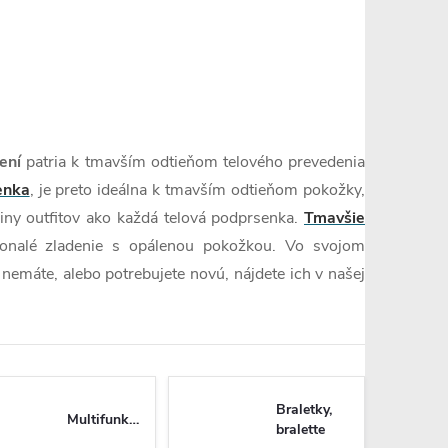
ení
patria k tmavším odtieňom telového prevedenia
enka
, je preto ideálna k tmavším odtieňom pokožky,
šiny outfitov ako každá telová podprsenka.
Tmavšie
nalé zladenie s opálenou pokožkou. Vo svojom
nemáte, alebo potrebujete novú, nájdete ich v našej
Braletky,
Multifunkčné
bralette