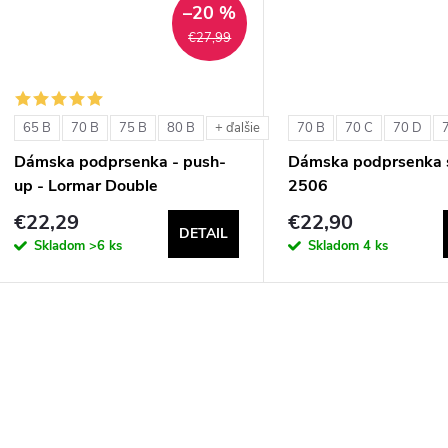
t
–20 %
o
€27,99
o
v
v
65 B
70 B
75 B
80 B
70 B
70 C
70 D
+ ďalšie
Dámska podprsenka - push-
Dámska podprsenka s
up - Lormar Double
2506
€22,29
€22,90
DETAIL
Skladom
>6 ks
Skladom
4 ks