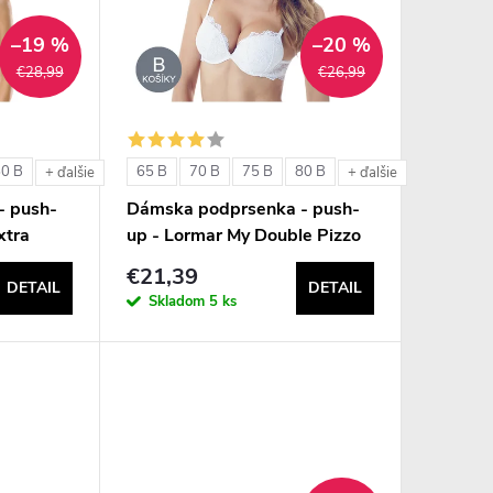
–19 %
–20 %
€28,99
€26,99
80 B
65 B
70 B
75 B
80 B
+ ďalšie
+ ďalšie
- push-
Dámska podprsenka - push-
xtra
up - Lormar My Double Pizzo
€21,39
DETAIL
DETAIL
Skladom
5 ks