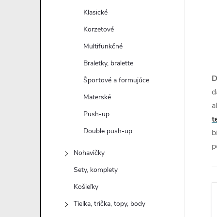
n
Klasické
ý
Korzetové
Multifunkčné
p
Braletky, bralette
a
D
Športové a formujúce
d
Materské
n
a
Push-up
t
e
Double push-up
b
p
l
Nohavičky
Sety, komplety
Košieľky
Tielka, trička, topy, body