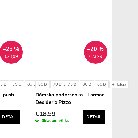
–25 %
–20 %
€23,99
€23,99
75 B
75 C
80 B
65 B
80 C
70 B
85 B
75 B
80 B
85 B
+ ďalšie
+ ďalšie
- push-
Dámska podprsenka - Lormar
Desiderio Pizzo
€18,99
DETAIL
DETAIL
Skladom
>6 ks