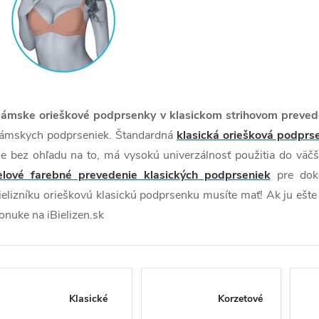
ámske orieškové podprsenky v klasickom strihovom preved
ámskych podprseniek. Štandardná
klasická oriešková podprs
le bez ohľadu na to, má vysokú univerzálnosť použitia do väč
elové farebné prevedenie klasických podprseniek
pre doko
ielizníku orieškovú klasickú podprsenku musíte mať! Ak ju ešte 
onuke na iBielizen.sk
Klasické
Korzetové