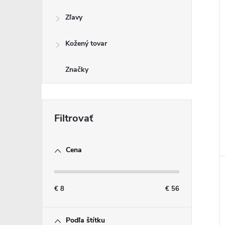
i
Zľavy
i
Kožený tovar
Značky
Cena
€
8
€
56
Podľa štítku