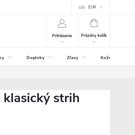
Čo inde nenájdete
Blog
EUR
NÁKUPNÝ
KOŠÍK
Prázdny košík
Prihlásenie
ky
Doplnky
Zľavy
Kožený tovar
klasický strih