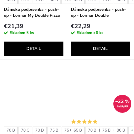
v
+ ďalšie
+
v
Dámska podprsenka - push-
Dámska podprsenka - push-
up - Lormar My Double Pizzo
up - Lormar Double
€21,39
€22,29
Skladom
5 ks
Skladom
>6 ks
DETAIL
DETAIL
–22 %
€29,99
70 B
70 C
70 D
75 B
75 C
65 B
75 D
70 B
80 B
75 B
80 C
80 B
80 D
+