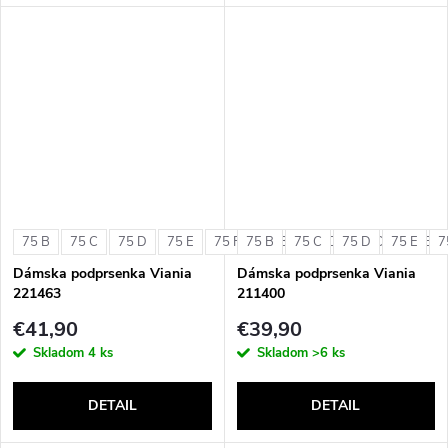
75 B
75 C
75 D
75 E
75 F
75 B
80 B
75 C
80 C
75 D
80 D
75 E
80 E
7
Dámska podprsenka Viania
Dámska podprsenka Viania
221463
211400
€41,90
€39,90
Skladom
4 ks
Skladom
>6 ks
DETAIL
DETAIL