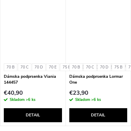
70 B
70 C
70 D
70 E
75 B
70 B
75 C
70 C
75 D
70 D
75 E
75 B
75 F
7
Dámska podprsenka Viania
Dámska podprsenka Lormar
144457
One
€40,90
€23,90
Skladom
>6 ks
Skladom
>6 ks
DETAIL
DETAIL