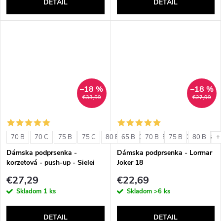
DETAIL
DETAIL
–18 %
–18 %
€33,59
€27,99
70 B
70 C
75 B
75 C
80 B
65 B
80 C
70 B
85 B
75 B
85 C
80 B
+ ďalši
+
Dámska podprsenka -
Dámska podprsenka - Lormar
korzetová - push-up - Sielei
Joker 18
1580
€27,29
€22,69
Skladom
1 ks
Skladom
>6 ks
DETAIL
DETAIL