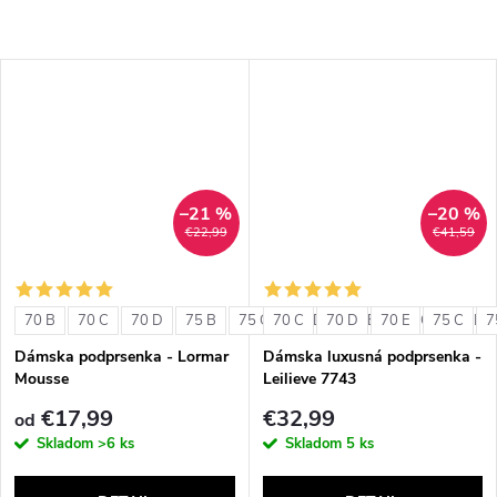
–21 %
–20 %
€22,99
€41,59
70 B
70 C
70 D
75 B
75 C
70 C
75 D
70 D
80 B
70 E
80 C
75 C
80 D
7
Dámska podprsenka - Lormar
Dámska luxusná podprsenka -
Mousse
Leilieve 7743
€17,99
€32,99
od
Skladom
>6 ks
Skladom
5 ks