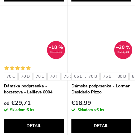
–18 %
–20 %
€35,86
€23,99
70 C
70 D
70 E
70 F
75 C
65 B
75 D
70 B
75 E
75 B
75 F
80 B
80 C
8
Dámska podprsenka -
Dámska podprsenka - Lormar
korzetová - Leilieve 6004
Desiderio Pizzo
€29,71
€18,99
od
Skladom
6 ks
Skladom
>6 ks
DETAIL
DETAIL