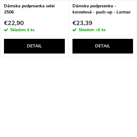
Dámska podprsenka selei
Dámska podprsenka -
2506
korzetová - push-up - Lormar
Double Extra Pizzo
€22,90
€23,39
Skladom
4 ks
Skladom
>6 ks
DETAIL
DETAIL