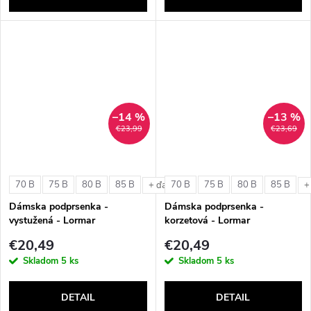
–14 %
–13 %
€23,99
€23,69
70 B
75 B
80 B
85 B
70 B
75 B
80 B
85 B
+ ďalšie
+
Dámska podprsenka -
Dámska podprsenka -
vystužená - Lormar
korzetová - Lormar
ExtraOrdinary Triangolo
ExtraOrdinary Fascia
€20,49
€20,49
Skladom
5 ks
Skladom
5 ks
DETAIL
DETAIL