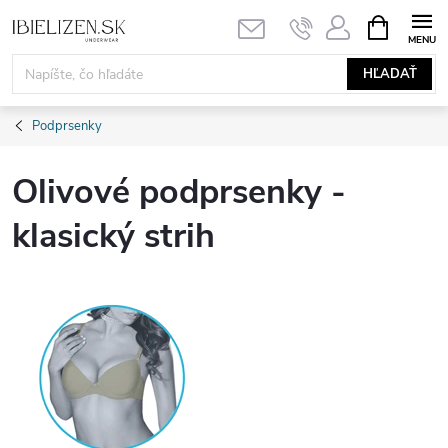
Prejsť
NÁKUPN
KOŠÍK
na
obsah
HĽADAŤ
Podprsenky
Olivové podprsenky -
klasický strih