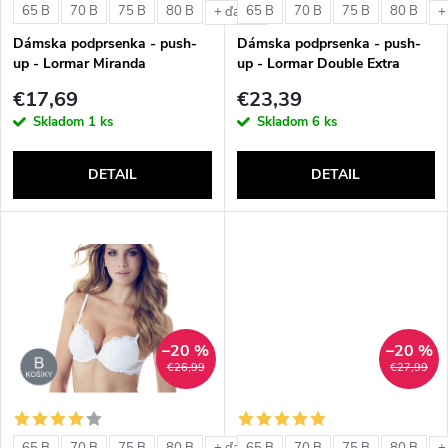
e
65 B
70 B
75 B
80 B
65 B
70 B
75 B
80 B
+ ďalšie
+
p
Dámska podprsenka - push-
Dámska podprsenka - push-
p
up - Lormar Miranda
up - Lormar Double Extra
r
€17,69
€23,39
r
Skladom
1 ks
Skladom
6 ks
o
o
DETAIL
DETAIL
d
d
u
u
k
k
t
–20 %
–20 %
t
€26,99
€27,99
o
o
65 B
70 B
75 B
80 B
65 B
70 B
75 B
80 B