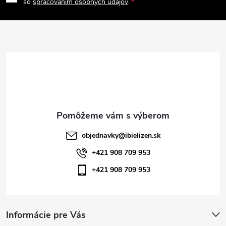
p
so
spracovaním osobných údajov
.
v
ä
k
t
y
v
i
ý
e
p
i
objednavky
@
ibielizen.sk
s
+421 908 709 953
+421 908 709 953
u
Informácie pre Vás