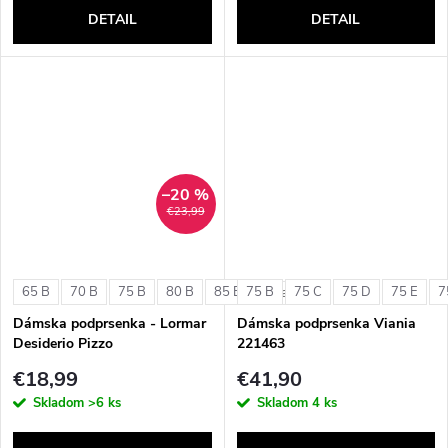
DETAIL
DETAIL
–20 %
€23,99
65 B
70 B
75 B
80 B
85 B
75 B
75 C
75 D
75 E
7
+ ďalšie
Dámska podprsenka - Lormar
Dámska podprsenka Viania
Desiderio Pizzo
221463
€18,99
€41,90
Skladom
>6 ks
Skladom
4 ks