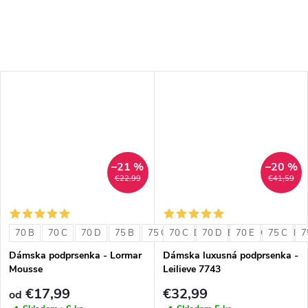
–21 %
–20 %
€22,99
€41,59
70 B
70 C
70 D
75 B
75 C
70 C
75 D
70 D
80 B
70 E
80 C
75 C
80 D
7
Dámska podprsenka - Lormar
Dámska luxusná podprsenka -
Mousse
Leilieve 7743
€17,99
€32,99
od