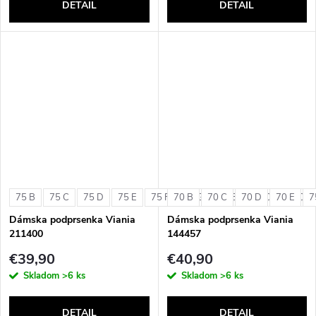
DETAIL
DETAIL
75 B
75 C
75 D
75 E
75 F
70 B
75 G
70 C
80 B
70 D
80 C
70 E
80 D
7
Dámska podprsenka Viania
Dámska podprsenka Viania
211400
144457
€39,90
€40,90
Skladom
>6 ks
Skladom
>6 ks
DETAIL
DETAIL