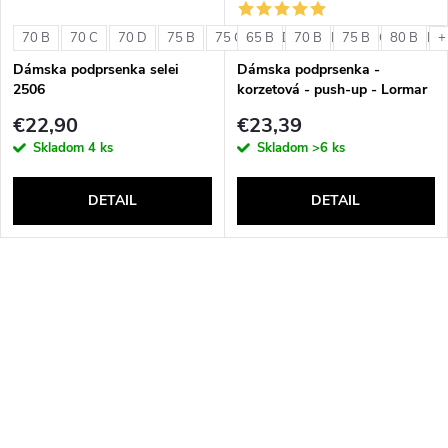
70 B
70 C
70 D
75 B
75 C
65 B
75 D
70 B
80 B
75 B
80 C
80 B
80 D
+
Dámska podprsenka selei
Dámska podprsenka -
2506
korzetová - push-up - Lormar
Double Extra Pizzo
€22,90
€23,39
Skladom
4 ks
Skladom
>6 ks
DETAIL
DETAIL