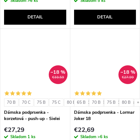
Skladom
>6 ks
Skladom
5 ks
DETAIL
DETAIL
–18 %
–18 %
€33,59
€27,99
70 B
70 C
75 B
75 C
80 B
65 B
80 C
70 B
85 B
75 B
85 C
80 B
+ ďalši
+
Dámska podprsenka -
Dámska podprsenka - Lormar
korzetová - push-up - Sielei
Joker 18
1580
€27,29
€22,69
Skladom
1 ks
Skladom
>6 ks