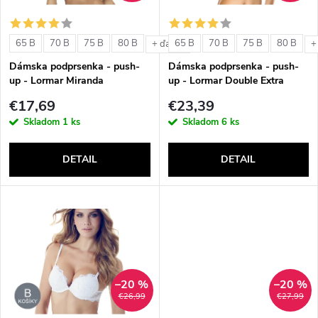
i
s
e
65 B
70 B
75 B
80 B
65 B
70 B
75 B
80 B
+ ďalšie
+
p
Dámska podprsenka - push-
Dámska podprsenka - push-
p
up - Lormar Miranda
up - Lormar Double Extra
r
€17,69
€23,39
r
Skladom
1 ks
Skladom
6 ks
o
o
DETAIL
DETAIL
d
d
u
u
k
k
t
–20 %
–20 %
t
€26,99
€27,99