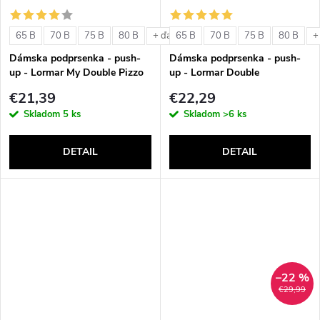
o
o
v
65 B
70 B
75 B
80 B
65 B
70 B
75 B
80 B
+ ďalšie
+
v
Dámska podprsenka - push-
Dámska podprsenka - push-
up - Lormar My Double Pizzo
up - Lormar Double
€21,39
€22,29
Skladom
5 ks
Skladom
>6 ks
DETAIL
DETAIL
–22 %
€29,99