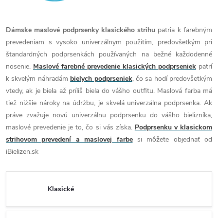
Dámske maslové podprsenky klasického strihu
patria k farebným
prevedeniam s vysoko univerzálnym použitím, predovšetkým pri
štandardných podprsenkách používaných na bežné každodenné
nosenie.
Maslové farebné prevedenie klasických podprseniek
patrí
k skvelým náhradám
bielych podprseniek
, čo sa hodí predovšetkým
vtedy, ak je biela až príliš biela do vášho outfitu. Maslová farba má
tiež nižšie nároky na údržbu, je skvelá univerzálna podprsenka. Ak
práve zvažuje novú univerzálnu podprsenku do vášho bielizníka,
maslové prevedenie je to, čo si vás získa.
Podprsenku v klasickom
strihovom prevedení a maslovej farbe
si môžete objednať od
iBielizen.sk
Klasické