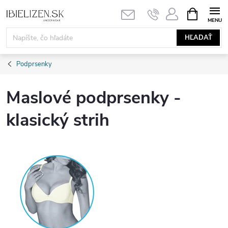
Prejsť
NÁKUPN
KOŠÍK
na
obsah
HĽADAŤ
Podprsenky
Maslové podprsenky -
klasický strih