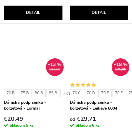
DETAIL
DETAIL
–13 %
–18 %
€23,69
€35,86
70 B
75 B
80 B
85 B
70 C
70 D
70 E
70 F
7
+ ďalšie
Dámska podprsenka -
Dámska podprsenka -
korzetová - Lormar
korzetová - Leilieve 6004
ExtraOrdinary Fascia
€20,49
€29,71
od
Skladom
5 ks
Skladom
6 ks