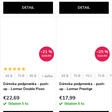
DETAIL
DETAIL
–21 %
–25 %
€28,99
€23,99
65 B
75 B
80 B
65 B
70 B
70 C
75 B
7
+ ďalšie
Dámska podprsenka - push-
Dámska podprsenka - push-
up - Lormar Double Pizzo
up - Lormar Prestige
€22,69
€17,99
Skladom
5 ks
Skladom
6 ks