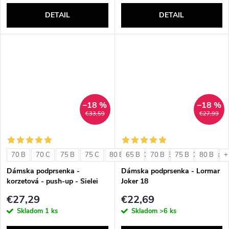
DETAIL
DETAIL
–18 %
–18 %
€33,59
€27,99
70 B
70 C
75 B
75 C
80 B
65 B
80 C
70 B
85 B
75 B
85 C
80 B
+ ďalši
+
Dámska podprsenka -
Dámska podprsenka - Lormar
korzetová - push-up - Sielei
Joker 18
1580
€27,29
€22,69
Skladom
1 ks
Skladom
>6 ks