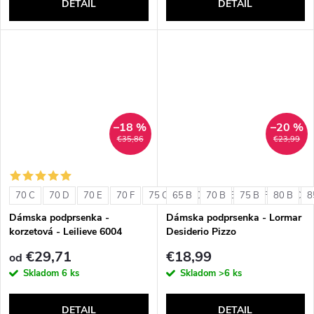
DETAIL
DETAIL
–18 %
–20 %
€35,86
€23,99
70 C
70 D
70 E
70 F
75 C
65 B
75 D
70 B
75 E
75 B
75 F
80 B
80 C
8
Dámska podprsenka -
Dámska podprsenka - Lormar
korzetová - Leilieve 6004
Desiderio Pizzo
€29,71
€18,99
od
Skladom
6 ks
Skladom
>6 ks
DETAIL
DETAIL