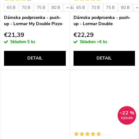
o
v
65 B
70 B
75 B
80 B
65 B
70 B
75 B
80 B
+ ďalšie
+
v
Dámska podprsenka - push-
Dámska podprsenka - push-
up - Lormar My Double Pizzo
up - Lormar Double
€21,39
€22,29
Skladom
5 ks
Skladom
>6 ks
DETAIL
DETAIL
–22 %
€29,99