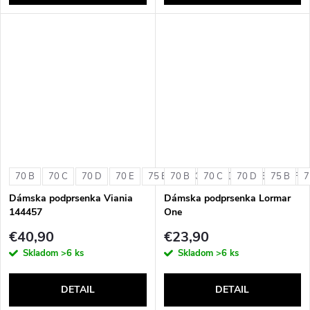
70 B
70 C
70 D
70 E
75 B
70 B
75 C
70 C
75 D
70 D
75 E
75 B
75 F
7
Dámska podprsenka Viania
Dámska podprsenka Lormar
144457
One
€40,90
€23,90
Skladom
>6 ks
Skladom
>6 ks
DETAIL
DETAIL