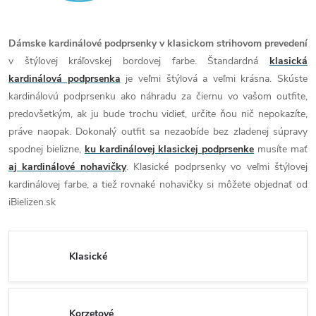
Dámske kardinálové podprsenky v klasickom strihovom prevedení
v štýlovej kráľovskej bordovej farbe. Štandardná
klasická
kardinálová podprsenka
je veľmi štýlová a veľmi krásna. Skúste
kardinálovú podprsenku ako náhradu za čiernu vo vašom outfite,
predovšetkým, ak ju bude trochu vidieť, určite ňou nič nepokazíte,
práve naopak. Dokonalý outfit sa nezaobíde bez zladenej súpravy
spodnej bielizne,
ku kardinálovej klasickej podprsenke
musíte mať
aj kardinálové nohavičky
. Klasické podprsenky vo veľmi štýlovej
kardinálovej farbe, a tiež rovnaké nohavičky si môžete objednať od
iBielizen.sk
Klasické
Korzetové