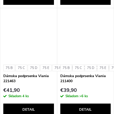
75 B
75 C
75 D
75 E
75 F
75 B
80 B
75 C
80 C
75 D
80 D
75 E
80 E
7
Dámska podprsenka Viania
Dámska podprsenka Viania
221463
211400
€41,90
€39,90
Skladom
4 ks
Skladom
>6 ks
DETAIL
DETAIL