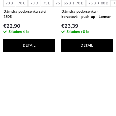
70 B
70 C
70 D
75 B
75 C
65 B
75 D
70 B
80 B
75 B
80 C
80 B
80 D
+
Dámska podprsenka selei
Dámska podprsenka -
2506
korzetová - push-up - Lormar
Double Extra Pizzo
€22,90
€23,39
Skladom
4 ks
Skladom
>6 ks
DETAIL
DETAIL