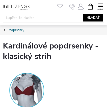
Prejsť
NÁKUPN
KOŠÍK
na
obsah
HĽADAŤ
Podprsenky
Kardinálové popdrsenky -
klasický strih