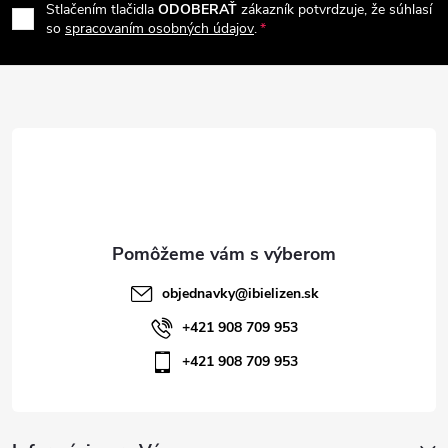
e
r
Stlačením tlačidla
ODOBERAŤ
zákazník potvrdzuje, že súhlasí
p
so
spracovaním osobných údajov
.
v
ä
k
t
y
v
i
ý
e
p
i
objednavky
@
ibielizen.sk
s
+421 908 709 953
+421 908 709 953
u