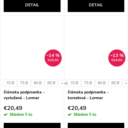
DETAIL
DETAIL
–14 %
–13 %
€23,99
€23,69
70 B
75 B
80 B
85 B
70 B
75 B
80 B
85 B
+ ďalšie
+
Dámska podprsenka -
Dámska podprsenka -
vystužená - Lormar
korzetová - Lormar
ExtraOrdinary Triangolo
ExtraOrdinary Fascia
€20,49
€20,49
Skladom
5 ks
Skladom
5 ks