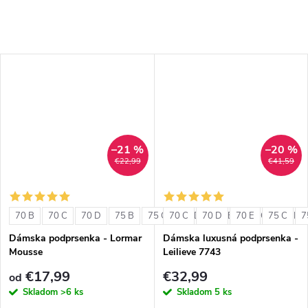
–21 %
–20 %
€22,99
€41,59
70 B
70 C
70 D
75 B
75 C
70 C
75 D
70 D
80 B
70 E
80 C
75 C
80 D
7
Dámska podprsenka - Lormar
Dámska luxusná podprsenka -
Mousse
Leilieve 7743
€17,99
€32,99
od
Skladom
>6 ks
Skladom
5 ks