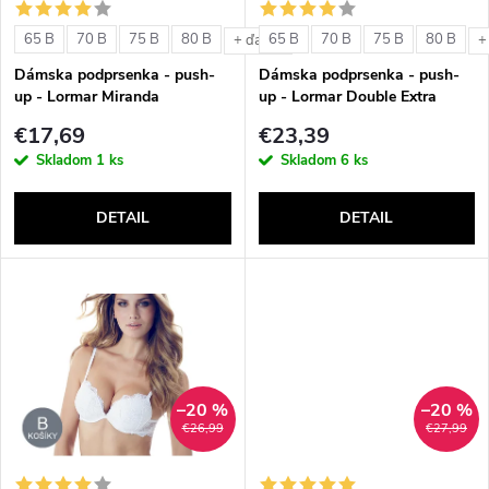
i
s
e
65 B
70 B
75 B
80 B
65 B
70 B
75 B
80 B
+ ďalšie
+
p
Dámska podprsenka - push-
Dámska podprsenka - push-
p
up - Lormar Miranda
up - Lormar Double Extra
r
€17,69
€23,39
r
Skladom
1 ks
Skladom
6 ks
o
o
DETAIL
DETAIL
d
d
u
u
k
k
t
–20 %
–20 %
t
€26,99
€27,99
o