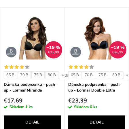
a
Najlacnejšie
V
Najdrahšie
d
ý
Abecedne
e
p
n
–19 %
–19 %
i
€21,99
€28,99
i
s
e
65 B
70 B
75 B
80 B
65 B
70 B
75 B
80 B
+ ďalšie
+
p
Dámska podprsenka - push-
Dámska podprsenka - push-
p
up - Lormar Miranda
up - Lormar Double Extra
r
€17,69
€23,39
r
Skladom
1 ks
Skladom
6 ks
o
o
DETAIL
DETAIL