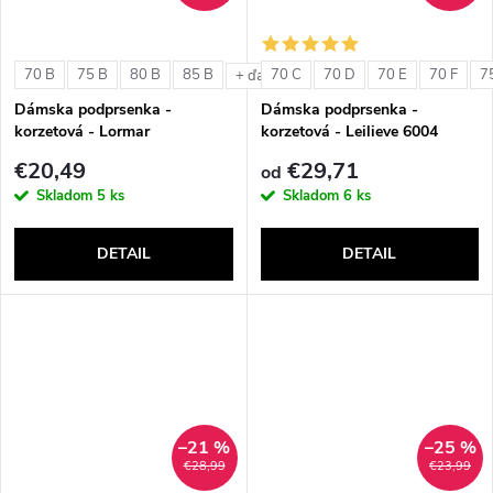
70 B
75 B
80 B
85 B
70 C
70 D
70 E
70 F
7
+ ďalšie
Dámska podprsenka -
Dámska podprsenka -
korzetová - Lormar
korzetová - Leilieve 6004
ExtraOrdinary Fascia
€20,49
€29,71
od
Skladom
5 ks
Skladom
6 ks
DETAIL
DETAIL
–21 %
–25 %
€28,99
€23,99