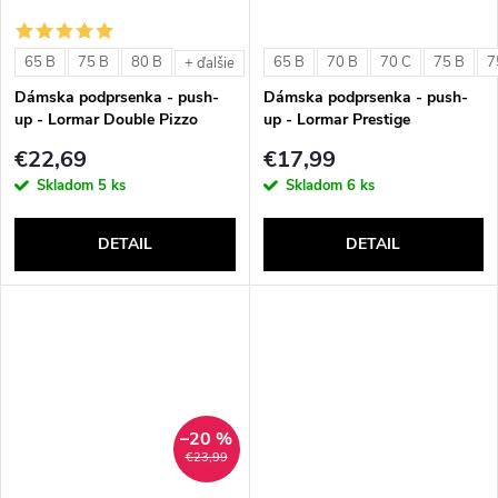
65 B
75 B
80 B
65 B
70 B
70 C
75 B
7
+ ďalšie
Dámska podprsenka - push-
Dámska podprsenka - push-
up - Lormar Double Pizzo
up - Lormar Prestige
€22,69
€17,99
Skladom
5 ks
Skladom
6 ks
DETAIL
DETAIL
–20 %
€23,99