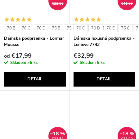
€22,99
€41,59
70 B
70 C
70 D
75 B
75 C
70 C
75 D
70 D
80 B
70 E
80 C
75 C
80 D
7
Dámska podprsenka - Lormar
Dámska luxusná podprsenka -
Mousse
Leilieve 7743
€17,99
€32,99
od
Skladom
>6 ks
Skladom
5 ks
DETAIL
DETAIL
–18 %
–18 %
€33,59
€27,99