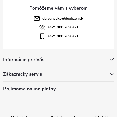
e
p
i
objednavky
@
ibielizen.sk
s
+421 908 709 953
+421 908 709 953
u
Informácie pre Vás
Zákaznícky servis
Prijímame online platby