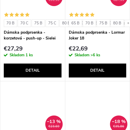
70 B
70 C
75 B
75 C
80 B
65 B
80 C
70 B
85 B
75 B
85 C
80 B
+ ďalši
+
Dámska podprsenka -
Dámska podprsenka - Lormar
korzetová - push-up - Sielei
Joker 18
1580
€27,29
€22,69
Skladom
1 ks
Skladom
>6 ks
DETAIL
DETAIL
–13 %
–18 %
€23,69
€35,86