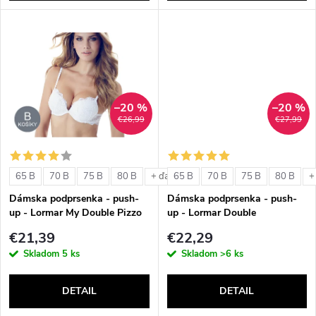
d
d
u
u
k
k
t
–20 %
–20 %
t
€26,99
€27,99
o
o
v
65 B
70 B
75 B
80 B
65 B
70 B
75 B
80 B
+ ďalšie
+
v
Dámska podprsenka - push-
Dámska podprsenka - push-
up - Lormar My Double Pizzo
up - Lormar Double
€21,39
€22,29
Skladom
5 ks
Skladom
>6 ks
DETAIL
DETAIL