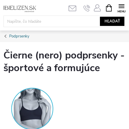
Prejsť
NÁKUPN
KOŠÍK
na
obsah
HĽADAŤ
Podprsenky
Čierne (nero) podprsenky -
športové a formujúce