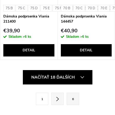
75 B
75 C
75 D
75 E
75 F
70 B
75 G
70 C
80 B
70 D
80 C
70 E
80 D
7
Dámska podprsenka Viania
Dámska podprsenka Viania
211400
144457
€39,90
€40,90
Skladom
>6 ks
Skladom
>6 ks
DETAIL
DETAIL
O
NAČÍTAŤ 18 ĎALŠÍCH
v
l
S
1
6
t
á
r