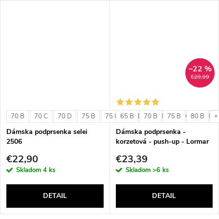
–22 %
€29,99
70 B
70 C
70 D
75 B
75 C
65 B
75 D
70 B
80 B
75 B
80 C
80 B
80 D
+
Dámska podprsenka selei
Dámska podprsenka -
2506
korzetová - push-up - Lormar
Double Extra Pizzo
€22,90
€23,39
Skladom
4 ks
Skladom
>6 ks
DETAIL
DETAIL