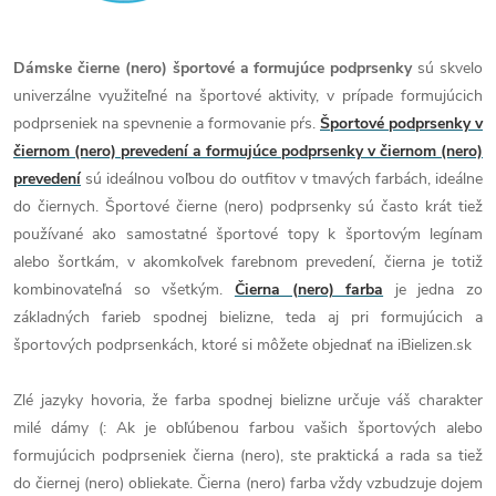
Dámske čierne (nero) športové a formujúce podprsenky
sú skvelo
univerzálne využiteľné na športové aktivity, v prípade formujúcich
podprseniek na spevnenie a formovanie pŕs.
Športové podprsenky v
čiernom (nero) prevedení a formujúce podprsenky v čiernom (nero)
prevedení
sú ideálnou voľbou do outfitov v tmavých farbách, ideálne
do čiernych. Športové čierne (nero) podprsenky sú často krát tiež
používané ako samostatné športové topy k športovým legínam
alebo šortkám, v akomkoľvek farebnom prevedení, čierna je totiž
kombinovateľná so všetkým.
Čierna (nero) farba
je jedna zo
základných farieb spodnej bielizne, teda aj pri formujúcich a
športových podprsenkách, ktoré si môžete objednať na iBielizen.sk
Zlé jazyky hovoria, že farba spodnej bielizne určuje váš charakter
milé dámy (: Ak je obľúbenou farbou vašich športových alebo
formujúcich podprseniek čierna (nero), ste praktická a rada sa tiež
do čiernej (nero) obliekate. Čierna (nero) farba vždy vzbudzuje dojem