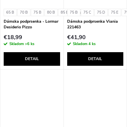
65 B
70 B
75 B
80 B
85 B
75 B
75 C
75 D
75 E
7
+ ďalšie
Dámska podprsenka - Lormar
Dámska podprsenka Viania
Desiderio Pizzo
221463
€18,99
€41,90
Skladom
>6 ks
Skladom
4 ks
DETAIL
DETAIL