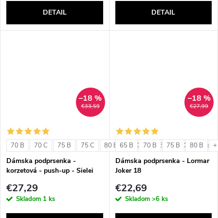
DETAIL
DETAIL
–18 %
–18 %
€33,59
€27,99
70 B
70 C
75 B
75 C
80 B
65 B
80 C
70 B
85 B
75 B
85 C
80 B
+ ďalši
+
Dámska podprsenka -
Dámska podprsenka - Lormar
korzetová - push-up - Sielei
Joker 18
1580
€27,29
€22,69
Skladom
1 ks
Skladom
>6 ks