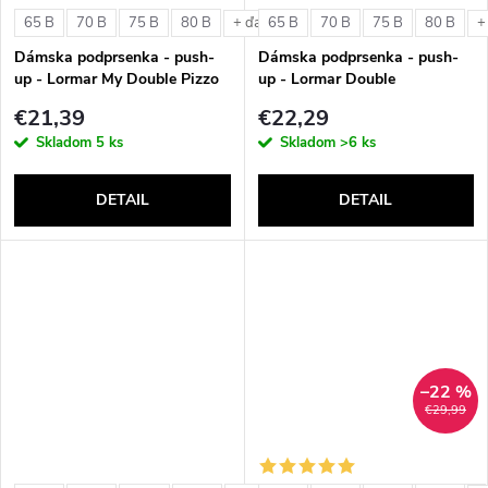
v
65 B
70 B
75 B
80 B
65 B
70 B
75 B
80 B
+ ďalšie
+
v
Dámska podprsenka - push-
Dámska podprsenka - push-
up - Lormar My Double Pizzo
up - Lormar Double
€21,39
€22,29
Skladom
5 ks
Skladom
>6 ks
DETAIL
DETAIL
–22 %
€29,99