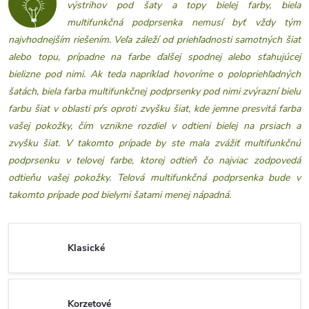
výstrihov pod šaty a topy bielej farby, biela
multifunkčná podprsenka nemusí byť vždy tým
najvhodnejším riešením. Veľa záleží od priehľadnosti samotných šiat
alebo topu, prípadne na farbe ďalšej spodnej alebo sťahujúcej
bielizne pod nimi. Ak teda napríklad hovoríme o polopriehľadných
šatách, biela farba multifunkčnej podprsenky pod nimi zvýrazní bielu
farbu šiat v oblasti pŕs oproti zvyšku šiat, kde jemne presvitá farba
vašej pokožky, čím vznikne rozdiel v odtieni bielej na prsiach a
zvyšku šiat. V takomto prípade by ste mala zvážiť multifunkčnú
podprsenku v telovej farbe, ktorej odtieň čo najviac zodpovedá
odtieňu vašej pokožky. Telová multifunkčná podprsenka bude v
takomto prípade pod bielymi šatami menej nápadná.
Klasické
Korzetové