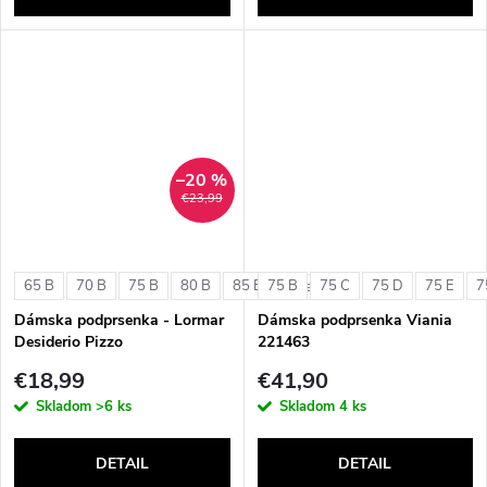
–20 %
€23,99
65 B
70 B
75 B
80 B
85 B
75 B
75 C
75 D
75 E
7
+ ďalšie
Dámska podprsenka - Lormar
Dámska podprsenka Viania
Desiderio Pizzo
221463
€18,99
€41,90
Skladom
>6 ks
Skladom
4 ks
DETAIL
DETAIL