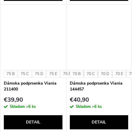
75 B
75 C
75 D
75 E
75 F
70 B
75 G
70 C
80 B
70 D
80 C
70 E
80 D
7
Dámska podprsenka Viania
Dámska podprsenka Viania
211400
144457
€39,90
€40,90
Skladom
>6 ks
Skladom
>6 ks
DETAIL
DETAIL