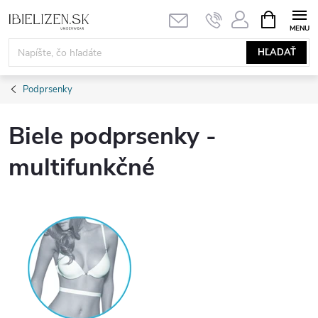
Prejsť
NÁKUPN
KOŠÍK
na
obsah
HĽADAŤ
Podprsenky
Biele podprsenky -
multifunkčné