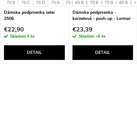
70 B
70 C
70 D
75 B
75 C
65 B
75 D
70 B
80 B
75 B
80 C
80 B
80 D
+
Dámska podprsenka selei
Dámska podprsenka -
2506
korzetová - push-up - Lormar
Double Extra Pizzo
€22,90
€23,39
Skladom
4 ks
Skladom
>6 ks
DETAIL
DETAIL