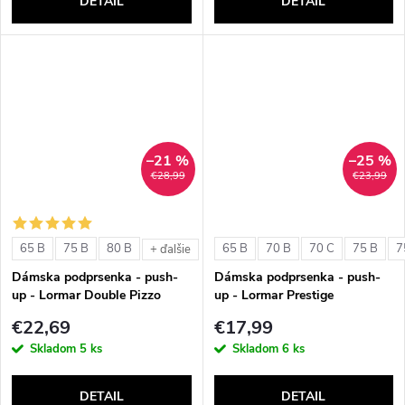
DETAIL
DETAIL
–21 %
–25 %
€28,99
€23,99
65 B
75 B
80 B
65 B
70 B
70 C
75 B
7
+ ďalšie
Dámska podprsenka - push-
Dámska podprsenka - push-
up - Lormar Double Pizzo
up - Lormar Prestige
€22,69
€17,99
Skladom
5 ks
Skladom
6 ks
DETAIL
DETAIL