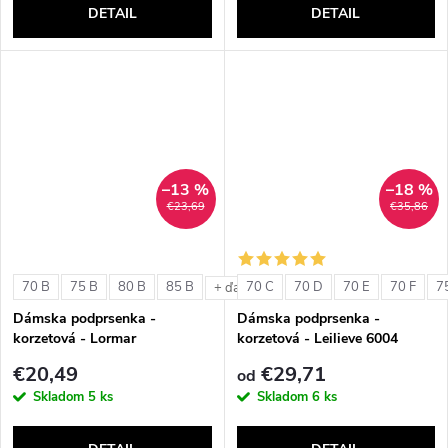
DETAIL
DETAIL
–13 %
–18 %
€23,69
€35,86
70 B
75 B
80 B
85 B
70 C
70 D
70 E
70 F
7
+ ďalšie
Dámska podprsenka -
Dámska podprsenka -
korzetová - Lormar
korzetová - Leilieve 6004
ExtraOrdinary Fascia
€20,49
€29,71
od
Skladom
5 ks
Skladom
6 ks