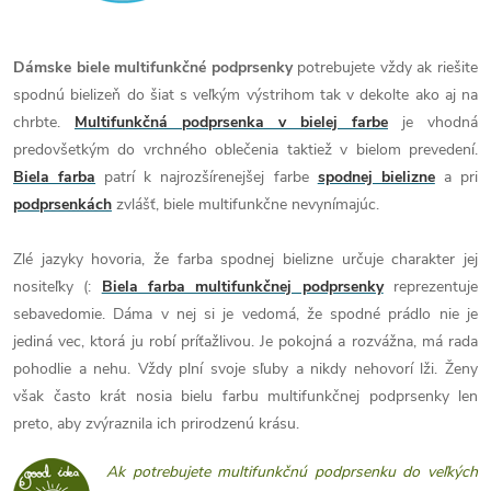
Dámske biele multifunkčné podprsenky
potrebujete vždy ak riešite
spodnú bielizeň do šiat s veľkým výstrihom tak v dekolte ako aj na
chrbte.
Multifunkčná podprsenka v bielej farbe
je vhodná
predovšetkým do vrchného oblečenia taktiež v bielom prevedení.
Biela farba
patrí k najrozšírenejšej farbe
spodnej bielizne
a pri
podprsenkách
zvlášť, biele multifunkčne nevynímajúc.
Zlé jazyky hovoria, že farba spodnej bielizne určuje charakter jej
nositeľky (:
Biela farba multifunkčnej podprsenky
reprezentuje
sebavedomie. Dáma v nej si je vedomá, že spodné prádlo nie je
jediná vec, ktorá ju robí príťažlivou. Je pokojná a rozvážna, má rada
pohodlie a nehu. Vždy plní svoje sľuby a nikdy nehovorí lži. Ženy
však často krát nosia bielu farbu multifunkčnej podprsenky len
preto, aby zvýraznila ich prirodzenú krásu.
Ak potrebujete multifunkčnú podprsenku do veľkých