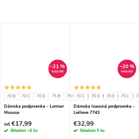
–21 %
–20 %
€22,99
€41,59
70 B
70 C
70 D
75 B
75 C
70 C
75 D
70 D
80 B
70 E
80 C
75 C
80 D
7
Dámska podprsenka - Lormar
Dámska luxusná podprsenka -
Mousse
Leilieve 7743
€17,99
€32,99
od
Skladom
>6 ks
Skladom
5 ks