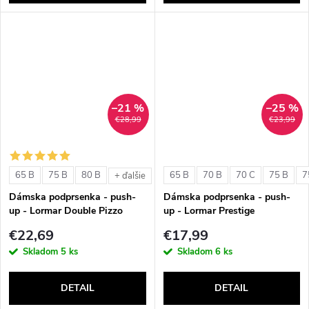
–21 %
–25 %
€28,99
€23,99
65 B
75 B
80 B
65 B
70 B
70 C
75 B
7
+ ďalšie
Dámska podprsenka - push-
Dámska podprsenka - push-
up - Lormar Double Pizzo
up - Lormar Prestige
€22,69
€17,99
Skladom
5 ks
Skladom
6 ks
DETAIL
DETAIL