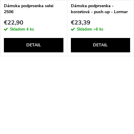
Dámska podprsenka selei
Dámska podprsenka -
2506
korzetová - push-up - Lormar
Double Extra Pizzo
€22,90
€23,39
Skladom
4 ks
Skladom
>6 ks
DETAIL
DETAIL