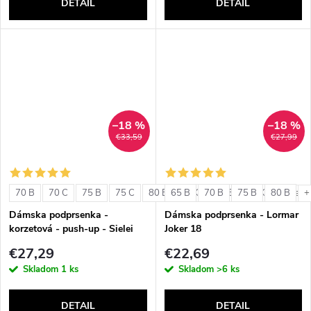
DETAIL
DETAIL
–18 %
–18 %
€33,59
€27,99
70 B
70 C
75 B
75 C
80 B
65 B
80 C
70 B
85 B
75 B
85 C
80 B
+ ďalši
+
Dámska podprsenka -
Dámska podprsenka - Lormar
korzetová - push-up - Sielei
Joker 18
1580
€27,29
€22,69
Skladom
1 ks
Skladom
>6 ks
DETAIL
DETAIL