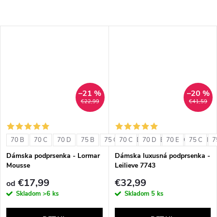
–21 %
–20 %
€22,99
€41,59
70 B
70 C
70 D
75 B
75 C
70 C
75 D
70 D
80 B
70 E
80 C
75 C
80 D
7
Dámska podprsenka - Lormar
Dámska luxusná podprsenka -
Mousse
Leilieve 7743
€17,99
€32,99
od
Skladom
>6 ks
Skladom
5 ks