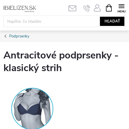
Prejsť
NÁKUPN
KOŠÍK
na
obsah
HĽADAŤ
Podprsenky
Antracitové podprsenky -
klasický strih