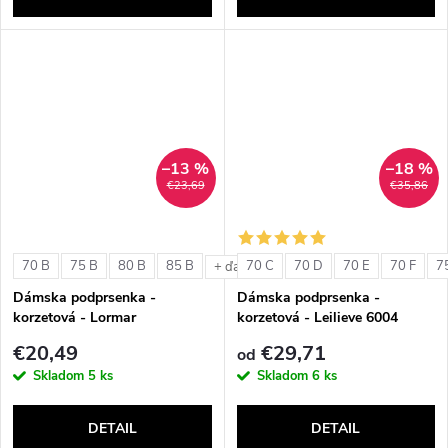
–13 %
–18 %
€23,69
€35,86
70 B
75 B
80 B
85 B
70 C
70 D
70 E
70 F
7
+ ďalšie
Dámska podprsenka -
Dámska podprsenka -
korzetová - Lormar
korzetová - Leilieve 6004
ExtraOrdinary Fascia
€20,49
€29,71
od
Skladom
5 ks
Skladom
6 ks
DETAIL
DETAIL