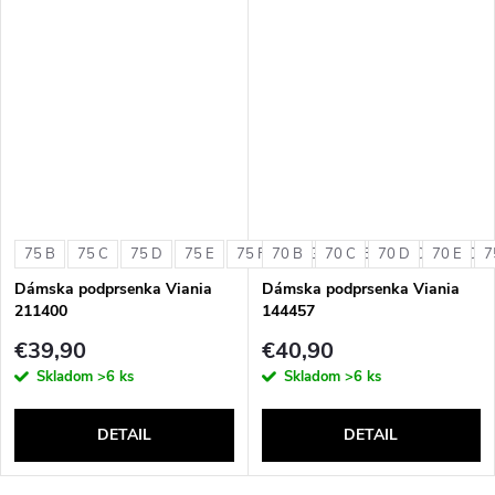
75 B
75 C
75 D
75 E
75 F
70 B
75 G
70 C
80 B
70 D
80 C
70 E
80 D
7
Dámska podprsenka Viania
Dámska podprsenka Viania
211400
144457
€39,90
€40,90
Skladom
>6 ks
Skladom
>6 ks
DETAIL
DETAIL