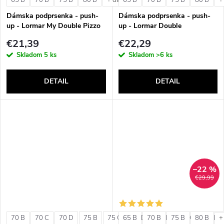
v
+ ďalšie
+
v
Dámska podprsenka - push-
Dámska podprsenka - push-
up - Lormar My Double Pizzo
up - Lormar Double
€21,39
€22,29
Skladom
5 ks
Skladom
>6 ks
DETAIL
DETAIL
–22 %
€29,99
70 B
70 C
70 D
75 B
75 C
65 B
75 D
70 B
80 B
75 B
80 C
80 B
80 D
+