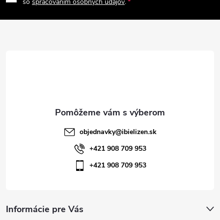
p
so
spracovaním osobných údajov
.
v
ä
k
t
y
v
i
ý
e
p
i
objednavky
@
ibielizen.sk
s
+421 908 709 953
+421 908 709 953
u
Informácie pre Vás