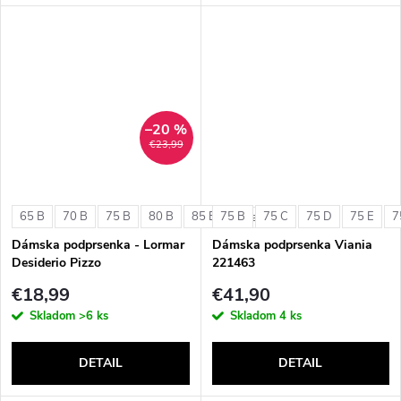
–20 %
€23,99
65 B
70 B
75 B
80 B
85 B
75 B
75 C
75 D
75 E
7
+ ďalšie
Dámska podprsenka - Lormar
Dámska podprsenka Viania
Desiderio Pizzo
221463
€18,99
€41,90
Skladom
>6 ks
Skladom
4 ks
DETAIL
DETAIL