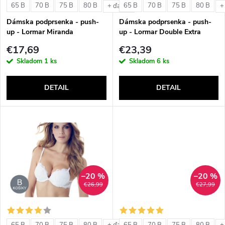
e
65 B
70 B
75 B
80 B
65 B
70 B
75 B
80 B
+ ďalšie
+
p
Dámska podprsenka - push-
Dámska podprsenka - push-
p
up - Lormar Miranda
up - Lormar Double Extra
r
€17,69
€23,39
r
Skladom
1 ks
Skladom
6 ks
o
o
DETAIL
DETAIL
d
d
u
u
k
k
t
–20 %
–20 %
t
€26,99
€27,99
o
o
65 B
70 B
75 B
80 B
65 B
70 B
75 B
80 B