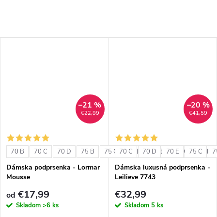
–21 %
–20 %
€22,99
€41,59
70 B
70 C
70 D
75 B
75 C
70 C
75 D
70 D
80 B
70 E
80 C
75 C
80 D
7
Dámska podprsenka - Lormar
Dámska luxusná podprsenka -
Mousse
Leilieve 7743
€17,99
€32,99
od
Skladom
>6 ks
Skladom
5 ks