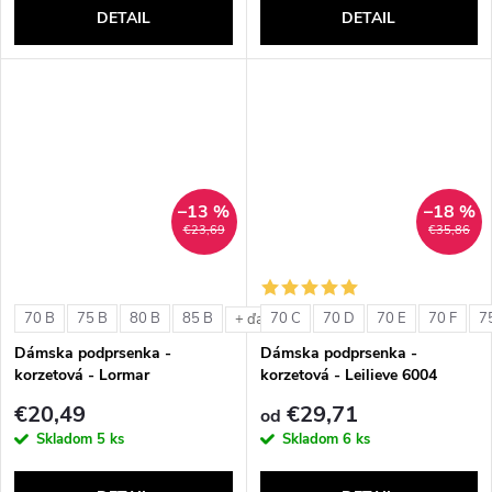
DETAIL
DETAIL
–13 %
–18 %
€23,69
€35,86
70 B
75 B
80 B
85 B
70 C
70 D
70 E
70 F
7
+ ďalšie
Dámska podprsenka -
Dámska podprsenka -
korzetová - Lormar
korzetová - Leilieve 6004
ExtraOrdinary Fascia
€20,49
€29,71
od
Skladom
5 ks
Skladom
6 ks