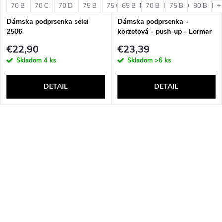
70 B
70 C
70 D
75 B
75 C
65 B
75 D
70 B
80 B
75 B
80 C
80 B
80 D
+
Dámska podprsenka selei
Dámska podprsenka -
2506
korzetová - push-up - Lormar
Double Extra Pizzo
€22,90
€23,39
Skladom
4 ks
Skladom
>6 ks
DETAIL
DETAIL