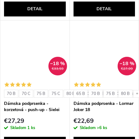
DETAIL
DETAIL
–18 %
–18 %
€33,59
€27,99
70 B
70 C
75 B
75 C
80 B
65 B
80 C
70 B
85 B
75 B
85 C
80 B
+ ďalši
+
Dámska podprsenka -
Dámska podprsenka - Lormar
korzetová - push-up - Sielei
Joker 18
1580
€27,29
€22,69
Skladom
1 ks
Skladom
>6 ks