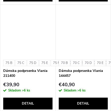
75 B
75 C
75 D
75 E
75 F
70 B
75 G
70 C
80 B
70 D
80 C
70 E
80 D
7
Dámska podprsenka Viania
Dámska podprsenka Viania
211400
144457
€39,90
€40,90
Skladom
>6 ks
Skladom
>6 ks
DETAIL
DETAIL