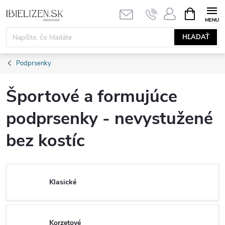
Prejsť
NÁKUPN
KOŠÍK
na
obsah
HĽADAŤ
Podprsenky
Športové a formujúce
podprsenky - nevystužené
bez kostíc
Klasické
Korzetové