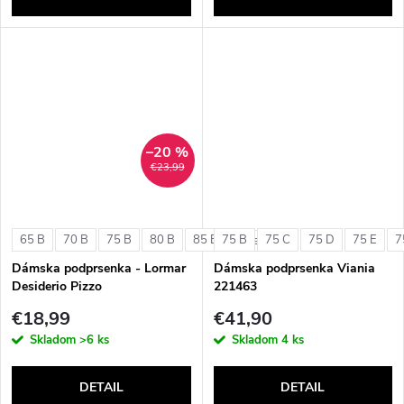
–20 %
€23,99
65 B
70 B
75 B
80 B
85 B
75 B
75 C
75 D
75 E
7
+ ďalšie
Dámska podprsenka - Lormar
Dámska podprsenka Viania
Desiderio Pizzo
221463
€18,99
€41,90
Skladom
>6 ks
Skladom
4 ks
DETAIL
DETAIL