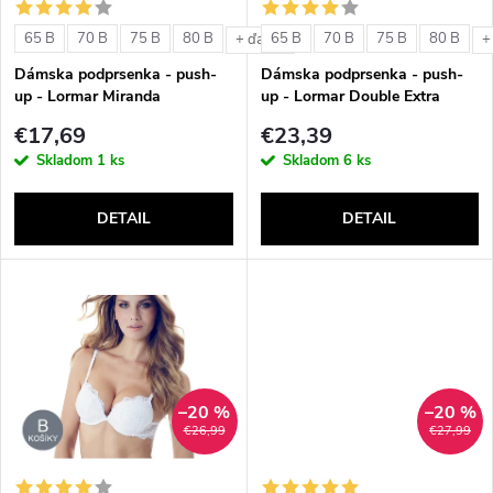
s
e
65 B
70 B
75 B
80 B
65 B
70 B
75 B
80 B
+ ďalšie
+
p
Dámska podprsenka - push-
Dámska podprsenka - push-
p
up - Lormar Miranda
up - Lormar Double Extra
r
€17,69
€23,39
r
Skladom
1 ks
Skladom
6 ks
o
o
DETAIL
DETAIL
d
d
u
u
k
k
t
–20 %
–20 %
t
€26,99
€27,99
o