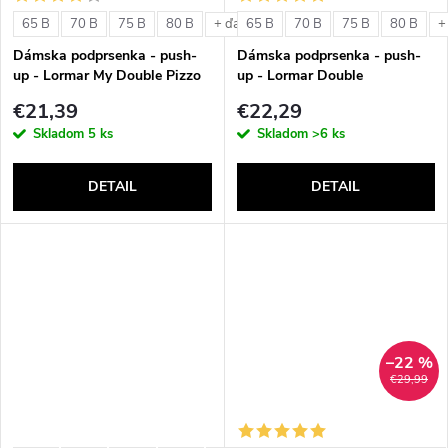
o
v
65 B
70 B
75 B
80 B
65 B
70 B
75 B
80 B
+ ďalšie
+
v
Dámska podprsenka - push-
Dámska podprsenka - push-
up - Lormar My Double Pizzo
up - Lormar Double
€21,39
€22,29
Skladom
5 ks
Skladom
>6 ks
DETAIL
DETAIL
–22 %
€29,99