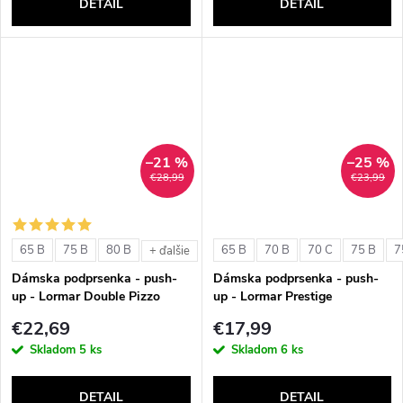
DETAIL
DETAIL
–21 %
–25 %
€28,99
€23,99
65 B
75 B
80 B
65 B
70 B
70 C
75 B
7
+ ďalšie
Dámska podprsenka - push-
Dámska podprsenka - push-
up - Lormar Double Pizzo
up - Lormar Prestige
€22,69
€17,99
Skladom
5 ks
Skladom
6 ks
DETAIL
DETAIL