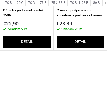
70 B
70 C
70 D
75 B
75 C
65 B
75 D
70 B
80 B
75 B
80 C
80 B
80 D
+
Dámska podprsenka selei
Dámska podprsenka -
2506
korzetová - push-up - Lormar
Double Extra Pizzo
€22,90
€23,39
Skladom
5 ks
Skladom
>6 ks
DETAIL
DETAIL