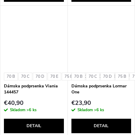
70 B
70 C
70 D
70 E
75 B
70 B
75 C
70 C
75 D
70 D
75 E
75 B
75 F
7
Dámska podprsenka Viania
Dámska podprsenka Lormar
144457
One
€40,90
€23,90
Skladom
>6 ks
Skladom
>6 ks
DETAIL
DETAIL