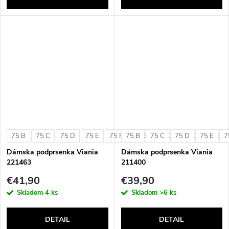
75 B
75 C
75 D
75 E
75 F
75 B
80 B
75 C
80 C
75 D
80 D
75 E
80 E
7
Dámska podprsenka Viania
Dámska podprsenka Viania
221463
211400
€41,90
€39,90
Skladom
4 ks
Skladom
>6 ks
DETAIL
DETAIL