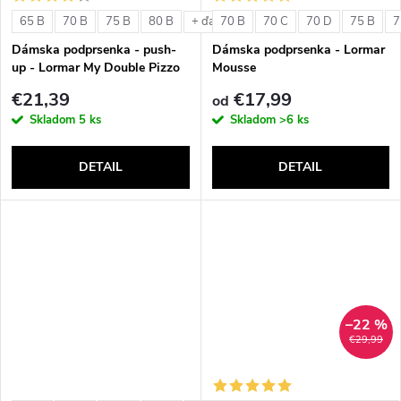
o
v
65 B
70 B
75 B
80 B
70 B
70 C
70 D
75 B
7
+ ďalšie
v
Dámska podprsenka - push-
Dámska podprsenka - Lormar
up - Lormar My Double Pizzo
Mousse
€21,39
€17,99
od
Skladom
5 ks
Skladom
>6 ks
DETAIL
DETAIL
–22 %
€29,99