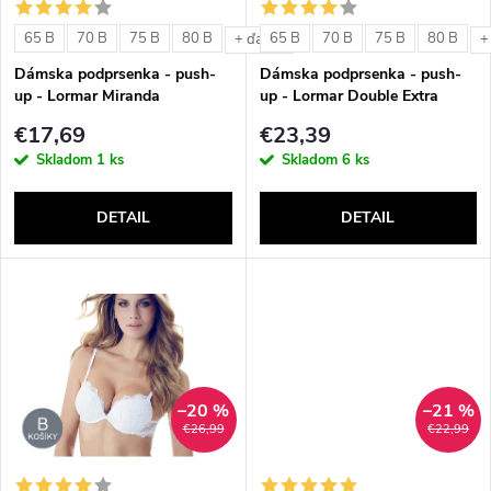
s
e
65 B
70 B
75 B
80 B
65 B
70 B
75 B
80 B
+ ďalšie
+
p
Dámska podprsenka - push-
Dámska podprsenka - push-
p
up - Lormar Miranda
up - Lormar Double Extra
r
€17,69
€23,39
r
Skladom
1 ks
Skladom
6 ks
o
o
DETAIL
DETAIL
d
d
u
u
k
k
t
–20 %
–21 %
t
€26,99
€22,99
o