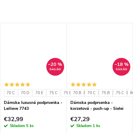
–20 %
–18 %
€41,59
€33,59
70 C
70 D
70 E
75 C
75 D
70 B
75 E
70 C
80 C
75 B
80 D
75 C
80 E
8
Dámska luxusná podprsenka -
Dámska podprsenka -
Leilieve 7743
korzetová - push-up - Sielei
1580
€32,99
€27,29
Skladom
5 ks
Skladom
1 ks