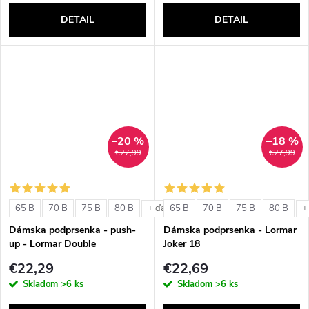
DETAIL
DETAIL
–20 %
–18 %
€27,99
€27,99
65 B
70 B
75 B
80 B
65 B
70 B
75 B
80 B
+ ďalšie
+
Dámska podprsenka - push-
Dámska podprsenka - Lormar
up - Lormar Double
Joker 18
€22,29
€22,69
Skladom
>6 ks
Skladom
>6 ks