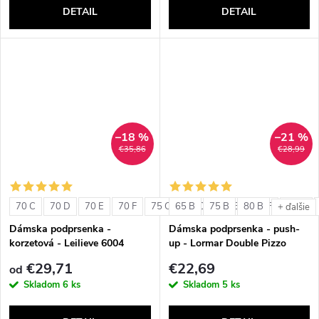
DETAIL
DETAIL
–18 %
–21 %
€35,86
€28,99
70 C
70 D
70 E
70 F
75 C
65 B
75 D
75 B
75 E
80 B
75 F
80 C
+ ďalšie
Dámska podprsenka -
Dámska podprsenka - push-
korzetová - Leilieve 6004
up - Lormar Double Pizzo
€29,71
€22,69
od
Skladom
6 ks
Skladom
5 ks