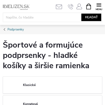
Prejsť
NÁKUPN
KOŠÍK
na
obsah
HĽADAŤ
Podprsenky
Športové a formujúce
podprsenky - hladké
košíky a širšie ramienka
Klasické
Korzetové