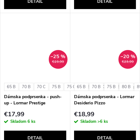
DETAIL
DETAIL
–25 %
–20 %
€23,99
€23,99
65 B
70 B
70 C
75 B
75 C
65 B
80 B
70 B
80 C
75 B
85 B
80 B
8
+ ďalši
Dámska podprsenka - push-
Dámska podprsenka - Lormar
up - Lormar Prestige
Desiderio Pizzo
€17,99
€18,99
Skladom
6 ks
Skladom
>6 ks
DETAIL
DETAIL