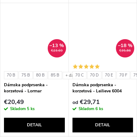
–13 %
–18 %
€23,69
€35,86
70 B
75 B
80 B
85 B
70 C
70 D
70 E
70 F
7
+ ďalšie
Dámska podprsenka -
Dámska podprsenka -
korzetová - Lormar
korzetová - Leilieve 6004
ExtraOrdinary Fascia
€20,49
€29,71
od
Skladom
5 ks
Skladom
6 ks
DETAIL
DETAIL