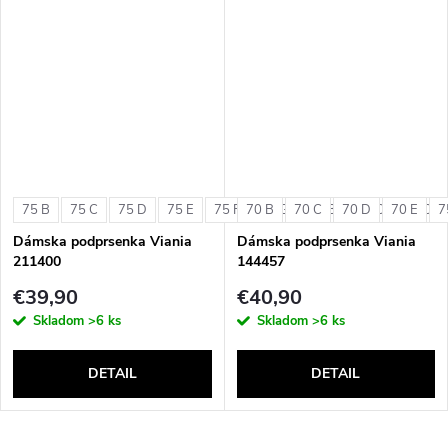
75 B
75 C
75 D
75 E
75 F
70 B
75 G
70 C
80 B
70 D
80 C
70 E
80 D
7
Dámska podprsenka Viania
Dámska podprsenka Viania
211400
144457
€39,90
€40,90
Skladom
>6 ks
Skladom
>6 ks
DETAIL
DETAIL