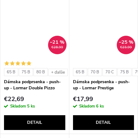
–21 %
–25 %
€28,99
€23,99
65 B
75 B
80 B
65 B
70 B
70 C
75 B
7
+ ďalšie
Dámska podprsenka - push-
Dámska podprsenka - push-
up - Lormar Double Pizzo
up - Lormar Prestige
€22,69
€17,99
Skladom
5 ks
Skladom
6 ks
DETAIL
DETAIL