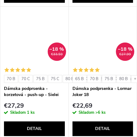
–18 %
–18 %
€33,59
€27,99
70 B
70 C
75 B
75 C
80 B
65 B
80 C
70 B
85 B
75 B
85 C
80 B
+ ďalši
+
Dámska podprsenka -
Dámska podprsenka - Lormar
korzetová - push-up - Sielei
Joker 18
1580
€27,29
€22,69
Skladom
1 ks
Skladom
>6 ks
DETAIL
DETAIL