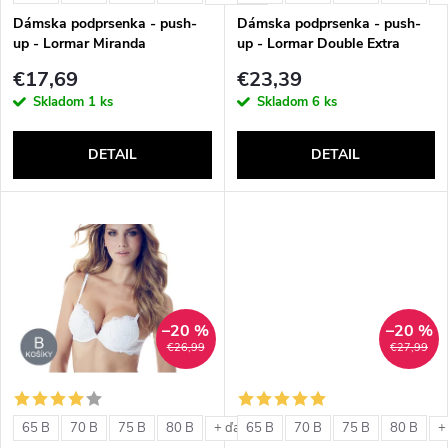
e
p
Dámska podprsenka - push-
Dámska podprsenka - push-
p
up - Lormar Miranda
up - Lormar Double Extra
r
€17,69
€23,39
r
Skladom
1 ks
Skladom
6 ks
o
o
DETAIL
DETAIL
d
d
u
u
k
k
t
–20 %
–20 %
t
€26,99
€27,99
o
o
v
65 B
70 B
75 B
80 B
65 B
70 B
75 B
80 B
+ ďalšie
+