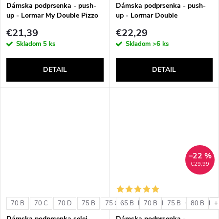
v
Dámska podprsenka - push-
Dámska podprsenka - push-
up - Lormar My Double Pizzo
up - Lormar Double
€21,39
€22,29
Skladom
5 ks
Skladom
>6 ks
DETAIL
DETAIL
–22 %
€29,99
70 B
70 C
70 D
75 B
75 C
65 B
75 D
70 B
80 B
75 B
80 C
80 B
80 D
+
Dámska podprsenka selei
Dámska podprsenka -