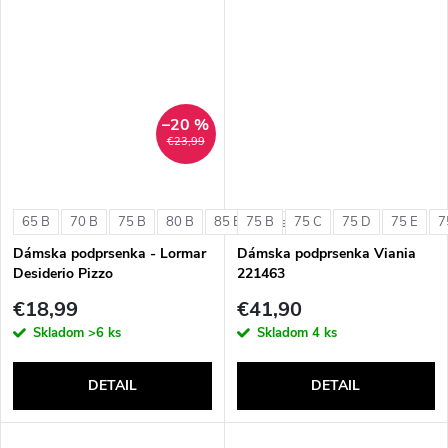
–20 %
€23,99
65 B
70 B
75 B
80 B
85 B
75 B
75 C
75 D
75 E
7
+ ďalšie
Dámska podprsenka - Lormar
Dámska podprsenka Viania
Desiderio Pizzo
221463
€18,99
€41,90
Skladom
>6 ks
Skladom
4 ks
DETAIL
DETAIL