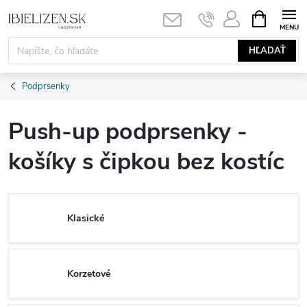
Prejsť
NÁKUPN
KOŠÍK
na
obsah
HĽADAŤ
Podprsenky
Push-up podprsenky -
košíky s čipkou bez kostíc
Klasické
Korzetové