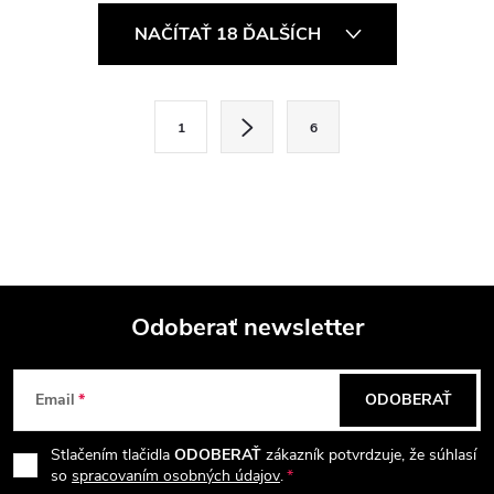
O
NAČÍTAŤ 18 ĎALŠÍCH
v
l
S
1
6
t
á
r
d
á
a
n
k
c
o
i
Odoberať newsletter
v
a
Z
e
n
Email
ODOBERAŤ
p
á
i
e
r
Stlačením tlačidla
ODOBERAŤ
zákazník potvrdzuje, že súhlasí
p
so
spracovaním osobných údajov
.