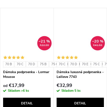
–21 %
–20 %
€22,99
€41,59
70 B
70 C
70 D
75 B
75 C
70 C
75 D
70 D
80 B
70 E
80 C
75 C
80 D
7
Dámska podprsenka - Lormar
Dámska luxusná podprsenka -
Mousse
Leilieve 7743
€17,99
€32,99
od
Skladom
>6 ks
Skladom
5 ks
DETAIL
DETAIL