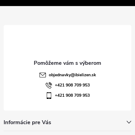
v
ä
k
t
y
v
i
ý
e
p
i
objednavky
@
ibielizen.sk
s
+421 908 709 953
+421 908 709 953
u
Informácie pre Vás