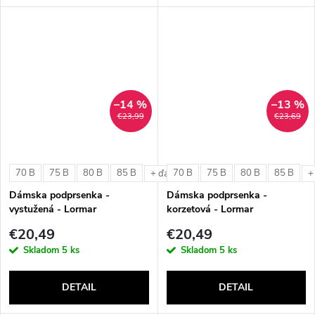
–14 %
–13 %
€23,99
€23,69
70 B
75 B
80 B
85 B
70 B
75 B
80 B
85 B
+ ďalšie
+
Dámska podprsenka -
Dámska podprsenka -
vystužená - Lormar
korzetová - Lormar
ExtraOrdinary Triangolo
ExtraOrdinary Fascia
€20,49
€20,49
Skladom
5 ks
Skladom
5 ks
DETAIL
DETAIL