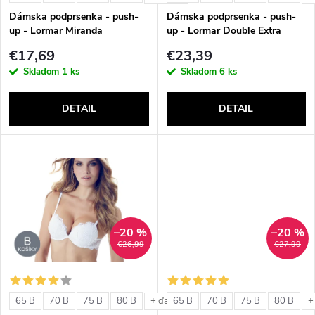
e
p
Dámska podprsenka - push-
Dámska podprsenka - push-
p
up - Lormar Miranda
up - Lormar Double Extra
r
€17,69
€23,39
r
Skladom
1 ks
Skladom
6 ks
o
o
DETAIL
DETAIL
d
d
u
u
k
k
t
–20 %
–20 %
t
€26,99
€27,99
o
o
v
65 B
70 B
75 B
80 B
65 B
70 B
75 B
80 B
+ ďalšie
+