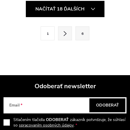
O
NAČÍTAŤ 18 ĎALŠÍCH
v
l
S
1
6
t
á
r
d
á
a
n
k
c
o
i
Odoberať newsletter
v
a
Z
e
n
Email
ODOBERAŤ
p
á
i
e
r
Stlačením tlačidla
ODOBERAŤ
zákazník potvrdzuje, že súhlasí
p
so
spracovaním osobných údajov
.