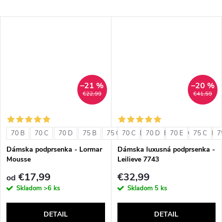
–21 %
–20 %
€22,99
€41,59
70 B
70 C
70 D
75 B
75 C
70 C
75 D
70 D
80 B
70 E
80 C
75 C
80 D
7
Dámska podprsenka - Lormar
Dámska luxusná podprsenka -
Mousse
Leilieve 7743
€17,99
€32,99
od
Skladom
>6 ks
Skladom
5 ks
DETAIL
DETAIL