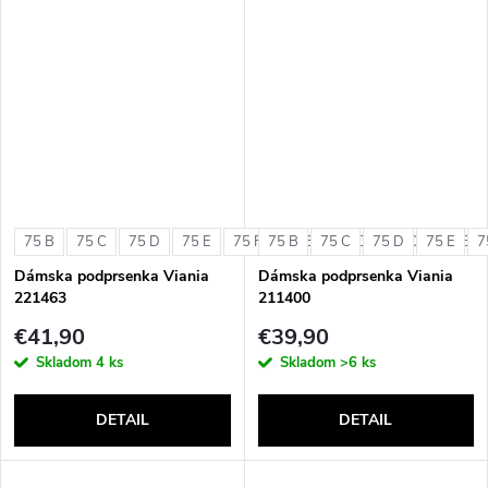
75 B
75 C
75 D
75 E
75 F
75 B
80 B
75 C
80 C
75 D
80 D
75 E
80 E
7
Dámska podprsenka Viania
Dámska podprsenka Viania
221463
211400
€41,90
€39,90
Skladom
4 ks
Skladom
>6 ks
DETAIL
DETAIL