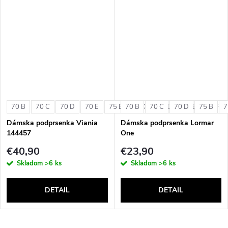
70 B
70 C
70 D
70 E
75 B
70 B
75 C
70 C
75 D
70 D
75 E
75 B
75 F
7
Dámska podprsenka Viania
Dámska podprsenka Lormar
144457
One
€40,90
€23,90
Skladom
>6 ks
Skladom
>6 ks
DETAIL
DETAIL