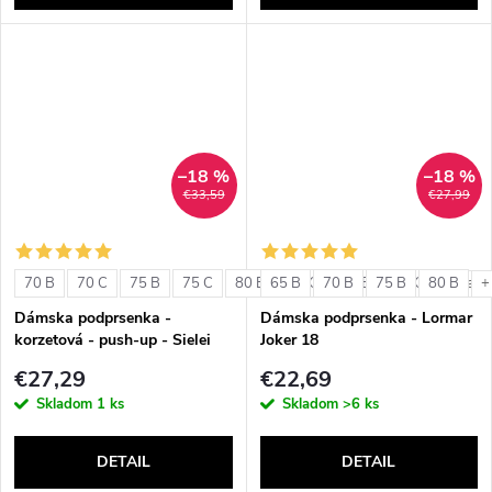
–18 %
–18 %
€33,59
€27,99
70 B
70 C
75 B
75 C
80 B
65 B
80 C
70 B
85 B
75 B
85 C
80 B
+ ďalši
+
Dámska podprsenka -
Dámska podprsenka - Lormar
korzetová - push-up - Sielei
Joker 18
1580
€27,29
€22,69
Skladom
1 ks
Skladom
>6 ks
DETAIL
DETAIL