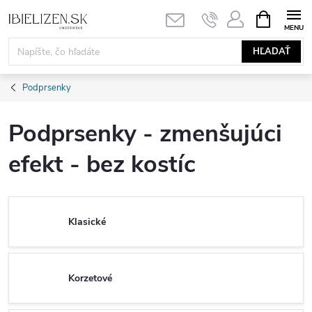
Prejsť
NÁKUPN
KOŠÍK
na
obsah
HĽADAŤ
Podprsenky
Podprsenky - zmenšujúci
efekt - bez kostíc
Klasické
Korzetové