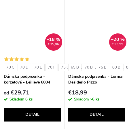
–18 %
–20 %
€35,86
€23,99
70 C
70 D
70 E
70 F
75 C
65 B
75 D
70 B
75 E
75 B
75 F
80 B
80 C
8
Dámska podprsenka -
Dámska podprsenka - Lormar
korzetová - Leilieve 6004
Desiderio Pizzo
€29,71
€18,99
od
Skladom
6 ks
Skladom
>6 ks
DETAIL
DETAIL