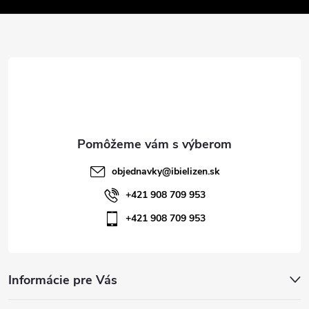
v
ä
k
t
y
v
i
ý
e
p
i
objednavky
@
ibielizen.sk
s
+421 908 709 953
+421 908 709 953
u
Informácie pre Vás