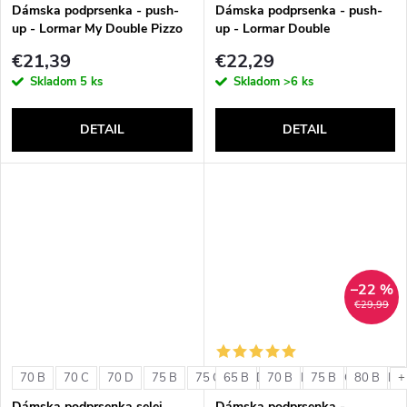
v
Dámska podprsenka - push-
Dámska podprsenka - push-
up - Lormar My Double Pizzo
up - Lormar Double
€21,39
€22,29
Skladom
5 ks
Skladom
>6 ks
DETAIL
DETAIL
–22 %
€29,99
70 B
70 C
70 D
75 B
75 C
65 B
75 D
70 B
80 B
75 B
80 C
80 B
80 D
+
Dámska podprsenka selei
Dámska podprsenka -