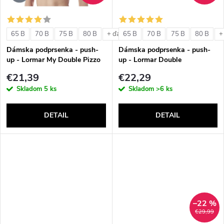
o
o
v
65 B
70 B
75 B
80 B
65 B
70 B
75 B
80 B
+ ďalšie
+
v
Dámska podprsenka - push-
Dámska podprsenka - push-
up - Lormar My Double Pizzo
up - Lormar Double
€21,39
€22,29
Skladom
5 ks
Skladom
>6 ks
DETAIL
DETAIL
–22 %
€29,99