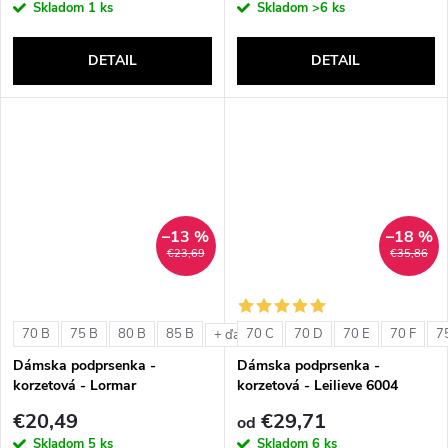
Skladom
1 ks
Skladom
>6 ks
DETAIL
DETAIL
–13 %
–18 %
€23,69
€35,86
70 B
75 B
80 B
85 B
70 C
70 D
70 E
70 F
7
+ ďalšie
Dámska podprsenka -
Dámska podprsenka -
korzetová - Lormar
korzetová - Leilieve 6004
ExtraOrdinary Fascia
€20,49
€29,71
od
Skladom
5 ks
Skladom
6 ks