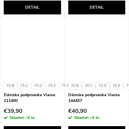
DETAIL
DETAIL
75 B
75 C
75 D
75 E
75 F
70 B
75 G
70 C
80 B
70 D
80 C
70 E
80 D
7
Dámska podprsenka Viania
Dámska podprsenka Viania
211400
144457
€39,90
€40,90
Skladom
>6 ks
Skladom
>6 ks