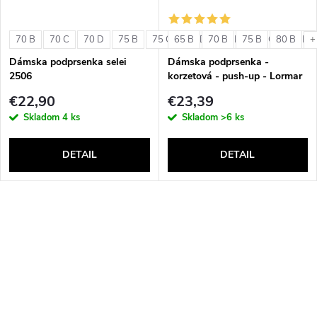
70 B
70 C
70 D
75 B
75 C
65 B
75 D
70 B
80 B
75 B
80 C
80 B
80 D
+
Dámska podprsenka selei
Dámska podprsenka -
2506
korzetová - push-up - Lormar
Double Extra Pizzo
€22,90
€23,39
Skladom
4 ks
Skladom
>6 ks
DETAIL
DETAIL