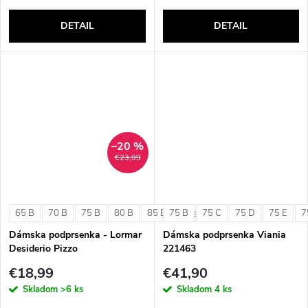
DETAIL
DETAIL
–20 %
€23,99
65 B
70 B
75 B
80 B
85 B
75 B
75 C
75 D
75 E
7
+ ďalšie
Dámska podprsenka - Lormar
Dámska podprsenka Viania
Desiderio Pizzo
221463
€18,99
€41,90
Skladom
>6 ks
Skladom
4 ks