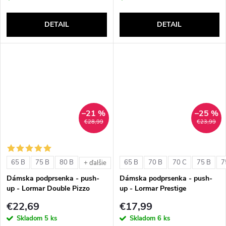
DETAIL
DETAIL
–21 %
–25 %
€28,99
€23,99
65 B
75 B
80 B
65 B
70 B
70 C
75 B
7
+ ďalšie
Dámska podprsenka - push-
Dámska podprsenka - push-
up - Lormar Double Pizzo
up - Lormar Prestige
€22,69
€17,99
Skladom
5 ks
Skladom
6 ks