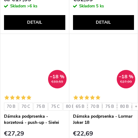
Skladom
>6 ks
Skladom
5 ks
DETAIL
DETAIL
–18 %
–18 %
€33,59
€27,99
70 B
70 C
75 B
75 C
80 B
65 B
80 C
70 B
85 B
75 B
85 C
80 B
+ ďalši
+
Dámska podprsenka -
Dámska podprsenka - Lormar
korzetová - push-up - Sielei
Joker 18
1580
€27,29
€22,69