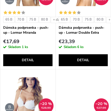
i
i
s
e
65 B
70 B
75 B
80 B
65 B
70 B
75 B
80 B
+ ďalšie
+
p
Dámska podprsenka - push-
Dámska podprsenka - push-
p
up - Lormar Miranda
up - Lormar Double Extra
r
€17,69
€23,39
r
Skladom
1 ks
Skladom
6 ks
o
o
DETAIL
DETAIL
d
d
u
u
k
k
t
–20 %
–20 %
t
€26,99
€27,99