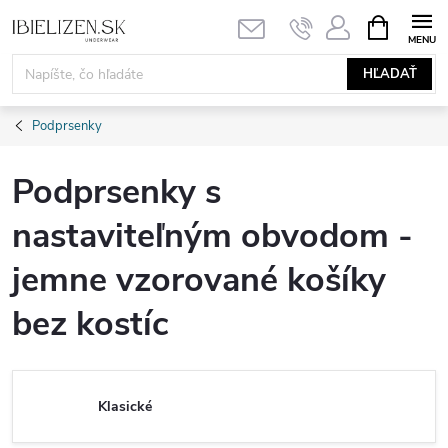
Prejsť
NÁKUPN
KOŠÍK
na
obsah
HĽADAŤ
Podprsenky
Podprsenky s
nastaviteľným obvodom -
jemne vzorované košíky
bez kostíc
Klasické