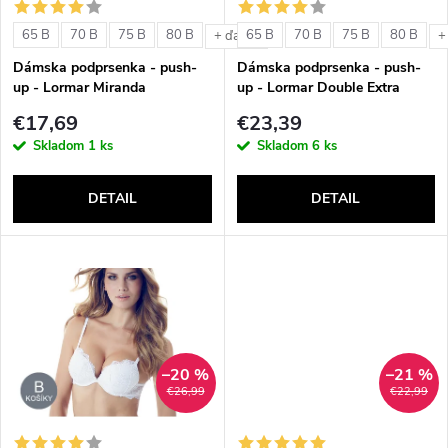
s
e
65 B
70 B
75 B
80 B
65 B
70 B
75 B
80 B
+ ďalšie
+
p
Dámska podprsenka - push-
Dámska podprsenka - push-
p
up - Lormar Miranda
up - Lormar Double Extra
r
€17,69
€23,39
r
Skladom
1 ks
Skladom
6 ks
o
o
DETAIL
DETAIL
d
d
u
u
k
k
t
–20 %
–21 %
t
€26,99
€22,99
o