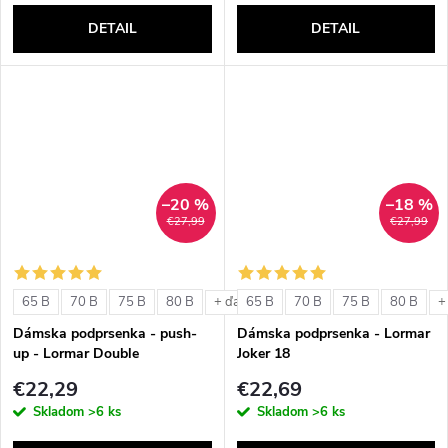
DETAIL
DETAIL
–20 %
–18 %
€27,99
€27,99
65 B
70 B
75 B
80 B
65 B
70 B
75 B
80 B
+ ďalšie
+
Dámska podprsenka - push-
Dámska podprsenka - Lormar
up - Lormar Double
Joker 18
€22,29
€22,69
Skladom
>6 ks
Skladom
>6 ks