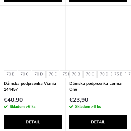
70 B
70 C
70 D
70 E
75 B
70 B
75 C
70 C
75 D
70 D
75 E
75 B
75 F
7
Dámska podprsenka Viania
Dámska podprsenka Lormar
144457
One
€40,90
€23,90
Skladom
>6 ks
Skladom
>6 ks
DETAIL
DETAIL