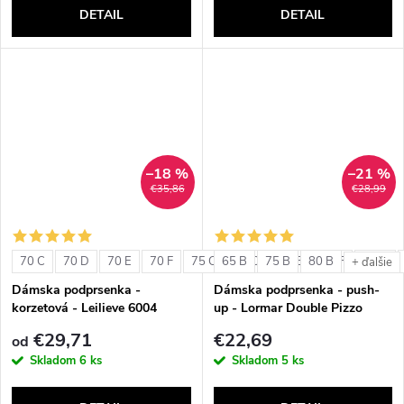
DETAIL
DETAIL
–18 %
–21 %
€35,86
€28,99
70 C
70 D
70 E
70 F
75 C
65 B
75 D
75 B
75 E
80 B
75 F
80 C
+ ďalšie
Dámska podprsenka -
Dámska podprsenka - push-
korzetová - Leilieve 6004
up - Lormar Double Pizzo
€29,71
€22,69
od
Skladom
6 ks
Skladom
5 ks