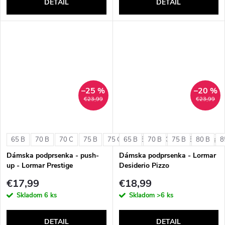
DETAIL
DETAIL
–25 %
–20 %
€23,99
€23,99
65 B
70 B
70 C
75 B
75 C
65 B
80 B
70 B
80 C
75 B
85 B
80 B
8
+ ďalši
Dámska podprsenka - push-
Dámska podprsenka - Lormar
up - Lormar Prestige
Desiderio Pizzo
€17,99
€18,99
Skladom
6 ks
Skladom
>6 ks
DETAIL
DETAIL