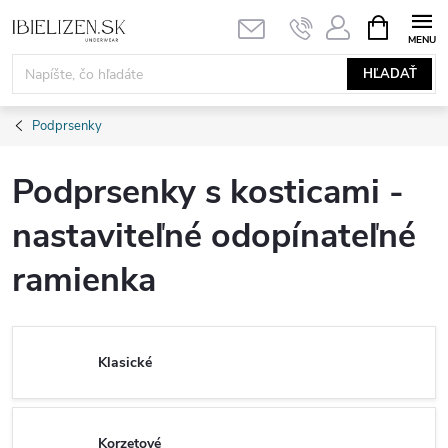
Prejsť
NÁKUPN
KOŠÍK
na
obsah
HĽADAŤ
Podprsenky
Podprsenky s kosticami -
nastaviteľné odopínateľné
ramienka
Klasické
Korzetové