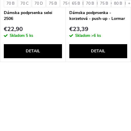
70 B
70 C
70 D
75 B
75 C
65 B
75 D
70 B
80 B
75 B
80 C
80 B
80 D
+
Dámska podprsenka selei
Dámska podprsenka -
2506
korzetová - push-up - Lormar
Double Extra Pizzo
€22,90
€23,39
Skladom
5 ks
Skladom
>6 ks
DETAIL
DETAIL