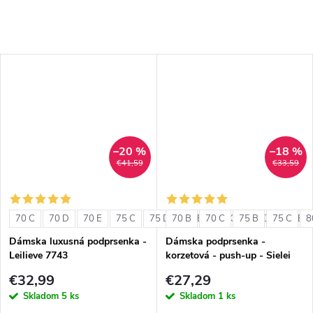
–20 %
–18 %
€41,59
€33,59
70 C
70 D
70 E
75 C
75 D
70 B
75 E
70 C
80 C
75 B
80 D
75 C
80 E
8
Dámska luxusná podprsenka -
Dámska podprsenka -
Leilieve 7743
korzetová - push-up - Sielei
1580
€32,99
€27,29
Skladom
5 ks
Skladom
1 ks