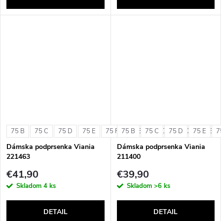
75 B
75 C
75 D
75 E
75 F
75 B
80 B
75 C
80 C
75 D
80 D
75 E
80 E
7
Dámska podprsenka Viania
Dámska podprsenka Viania
221463
211400
€41,90
€39,90
Skladom
4 ks
Skladom
>6 ks
DETAIL
DETAIL