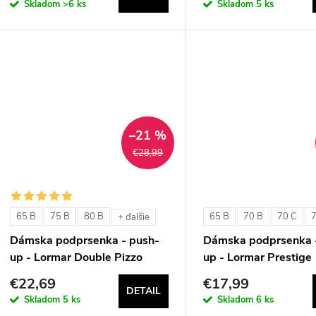
Skladom
>6 ks
Skladom
5 ks
–21 %
€28,99
65 B
75 B
80 B
65 B
70 B
70 C
+ ďalšie
Dámska podprsenka - push-
Dámska podprsenka 
up - Lormar Double Pizzo
up - Lormar Prestige
€22,69
€17,99
DETAIL
Skladom
5 ks
Skladom
6 ks