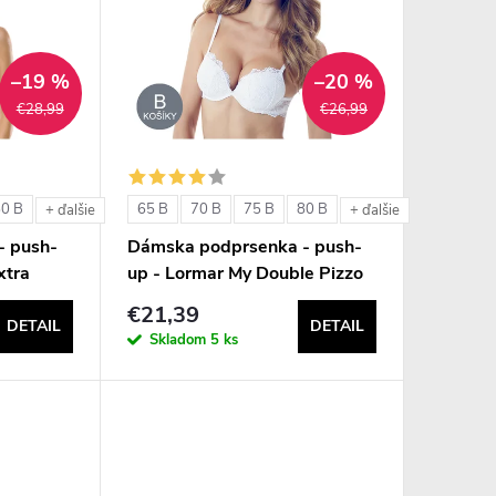
–19 %
–20 %
€28,99
€26,99
80 B
65 B
70 B
75 B
80 B
+ ďalšie
+ ďalšie
- push-
Dámska podprsenka - push-
xtra
up - Lormar My Double Pizzo
€21,39
DETAIL
DETAIL
Skladom
5 ks