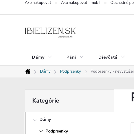
Ako nakupovať
Ako nakupovať - mobil
Obchodné po
Prejsť
na
obsah
Dámy
Páni
Dievčatá
Dámy
Podprsenky
Podprsenky - nevystužen
Domov
B
Preskočiť
Kategórie
kategórie
o
Dámy
č
Podprsenky