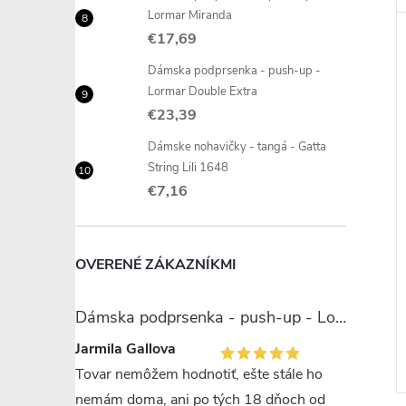
Lormar Miranda
€17,69
Dámska podprsenka - push-up -
Lormar Double Extra
€23,39
Dámske nohavičky - tangá - Gatta
String Lili 1648
€7,16
OVERENÉ ZÁKAZNÍKMI
Dámska podprsenka - push-up - Lormar Miranda
Jarmila Gallova
Tovar nemôžem hodnotiť, ešte stále ho
nemám doma, ani po tých 18 dňoch od