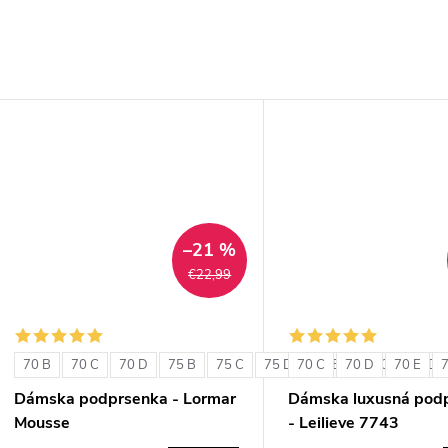
–21 %
€22,99
70 B
70 C
70 D
75 B
75 C
75 D
70 C
80 B
70 D
80 C
70 E
80 D
Dámska podprsenka - Lormar
Dámska luxusná pod
Mousse
- Leilieve 7743