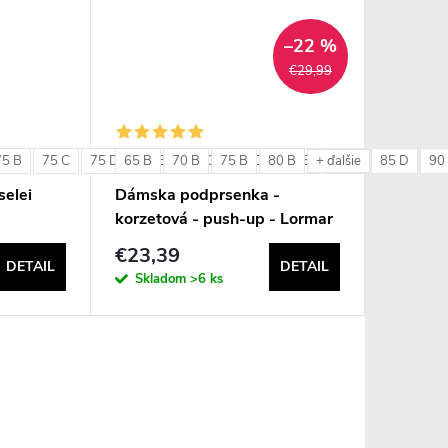
–22 %
€29,99
75 B
75 C
75 D
65 B
80 B
70 B
80 C
75 B
80 D
80 B
85 B
85 C
85 D
90
+ ďalšie
elei
Dámska podprsenka -
korzetová - push-up - Lormar
Double Extra Pizzo
€23,39
DETAIL
DETAIL
Skladom
>6 ks