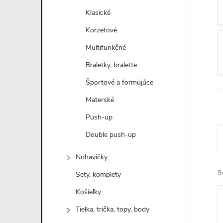
n
Klasické
ý
Korzetové
Multifunkčné
p
Braletky, bralette
a
Športové a formujúce
Materské
n
Push-up
e
Double push-up
l
Nohavičky
9
Sety, komplety
Košieľky
Tielka, trička, topy, body