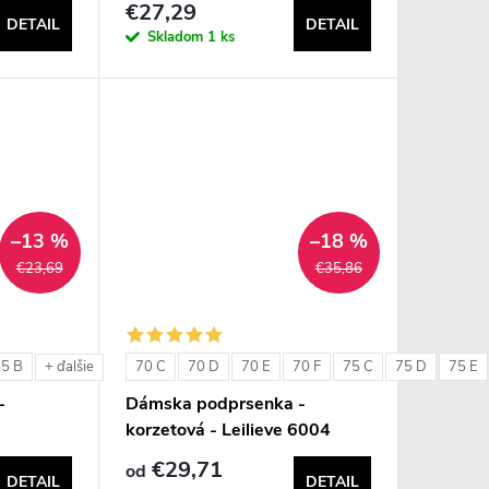
€27,29
DETAIL
DETAIL
Skladom
1 ks
–13 %
–18 %
€23,69
€35,86
85 B
70 C
70 D
70 E
70 F
75 C
75 D
75 E
+ ďalšie
-
Dámska podprsenka -
korzetová - Leilieve 6004
€29,71
od
DETAIL
DETAIL