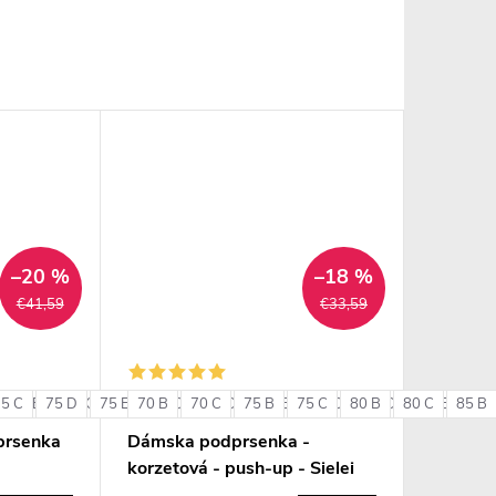
–20 %
–18 %
€41,59
€33,59
75 C
85 B
75 D
85 C
75 E
85 D
70 B
80 C
90 B
70 C
80 D
90 C
75 B
80 E
75 C
85 C
80 B
85 D
80 C
85 E
85 B
90 
+ ďalšie
prsenka
Dámska podprsenka -
korzetová - push-up - Sielei
1580