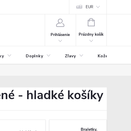
Čo inde nenájdete
Blog
EUR
NÁKUPNÝ
KOŠÍK
Prázdny košík
Prihlásenie
ky
Doplnky
Zľavy
Kožený tovar
né - hladké košíky
Braletky,