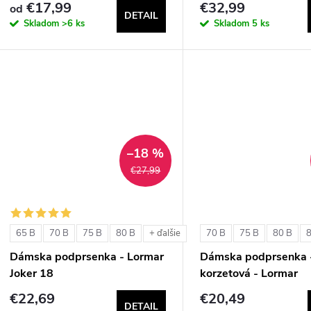
€17,99
€32,99
od
DETAIL
Skladom
>6 ks
Skladom
5 ks
–18 %
€27,99
65 B
70 B
75 B
80 B
70 B
75 B
80 B
+ ďalšie
Dámska podprsenka - Lormar
Dámska podprsenka 
Joker 18
korzetová - Lormar
ExtraOrdinary Fascia
€22,69
€20,49
DETAIL