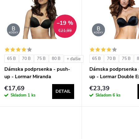
n
p
–19 %
€21,99
e
s
p
p
65 B
70 B
75 B
80 B
65 B
70 B
75 B
+ ďalšie
r
Dámska podprsenka - push-
Dámska podprsenka 
r
up - Lormar Miranda
up - Lormar Double E
o
€17,69
€23,39
o
DETAIL
d
Skladom
1 ks
Skladom
6 ks
d
u
u
k
k