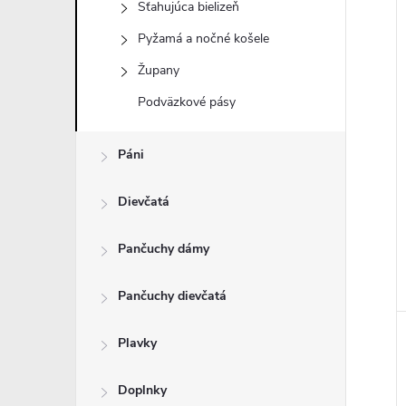
Sťahujúca bielizeň
Pyžamá a nočné košele
i
Župany
i
Podväzkové pásy
Páni
Dievčatá
Pančuchy dámy
Pančuchy dievčatá
Plavky
Doplnky