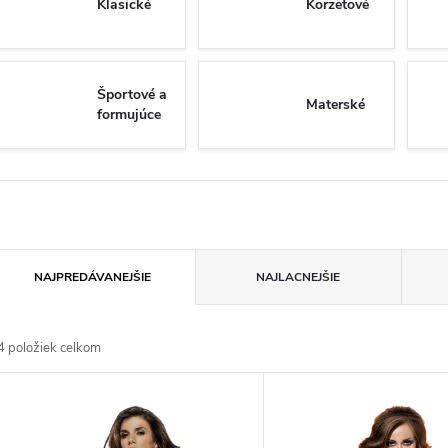
Klasické
Korzetové
Športové a
Materské
formujúce
R
NAJPREDÁVANEJŠIE
NAJLACNEJŠIE
a
4
položiek celkom
d
V
e
ý