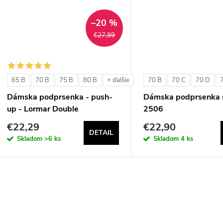
t
t
–20 %
o
€27,99
o
v
v
65 B
70 B
75 B
80 B
70 B
70 C
70 D
+ ďalšie
Dámska podprsenka - push-
Dámska podprsenka s
up - Lormar Double
2506
€22,29
€22,90
DETAIL
Skladom
>6 ks
Skladom
4 ks