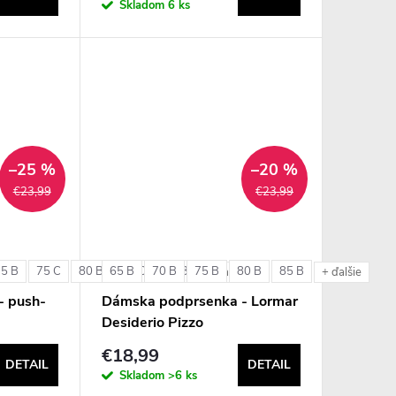
Skladom
6 ks
–25 %
–20 %
€23,99
€23,99
75 B
75 C
80 B
65 B
80 C
70 B
85 B
75 B
80 B
85 B
+ ďalšie
+ ďalšie
- push-
Dámska podprsenka - Lormar
Desiderio Pizzo
€18,99
DETAIL
DETAIL
Skladom
>6 ks