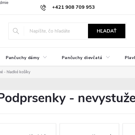
dmienky
Ochrana osobných údajov
Zásady používania cookies
+421 908 709 953
objednavky@ibielizen.sk
HĽADAŤ
Pančuchy dámy
Pančuchy dievčatá
Plav
é - hladké košíky
Podprsenky - nevystuže