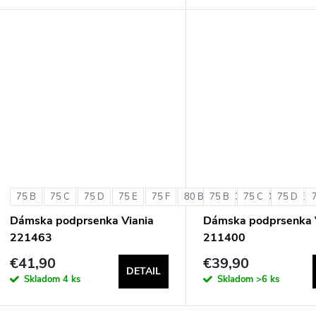
75 B
75 C
75 D
75 E
75 F
80 B
75 B
80 C
75 C
80 D
75 D
80 E
Dámska podprsenka Viania
Dámska podprsenka 
221463
211400
€41,90
€39,90
DETAIL
Skladom
4 ks
Skladom
>6 ks