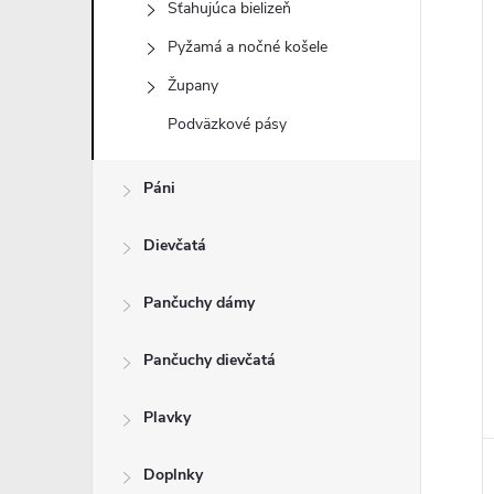
Sťahujúca bielizeň
Pyžamá a nočné košele
Župany
i
Podväzkové pásy
i
Páni
Dievčatá
Pančuchy dámy
Pančuchy dievčatá
Plavky
Doplnky