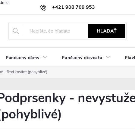
dmienky
Ochrana osobných údajov
Zásady používania cookies
+421 908 709 953
objednavky@ibielizen.sk
HĽADAŤ
Pančuchy dámy
Pančuchy dievčatá
Plav
 - flexi kostice (pohyblivé)
Podprsenky - nevystužen
(pohyblivé)