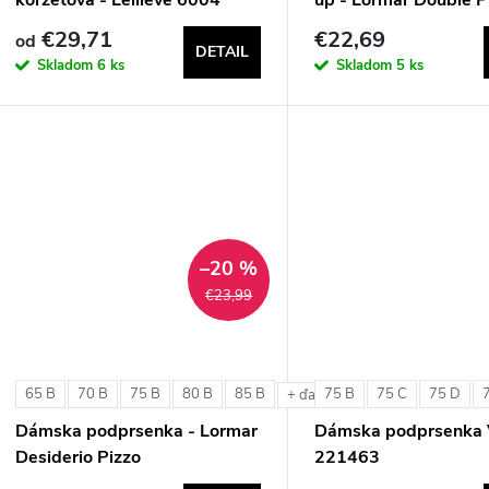
€29,71
€22,69
od
DETAIL
Skladom
6 ks
Skladom
5 ks
–20 %
€23,99
65 B
70 B
75 B
80 B
85 B
75 B
75 C
75 D
+ ďalšie
Dámska podprsenka - Lormar
Dámska podprsenka 
Desiderio Pizzo
221463