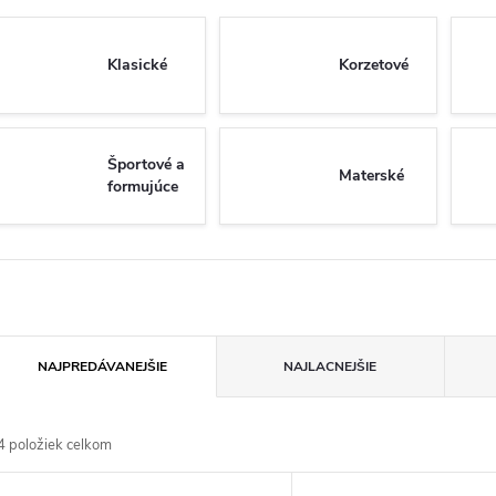
Klasické
Korzetové
Športové a
Materské
formujúce
R
NAJPREDÁVANEJŠIE
NAJLACNEJŠIE
a
4
položiek celkom
d