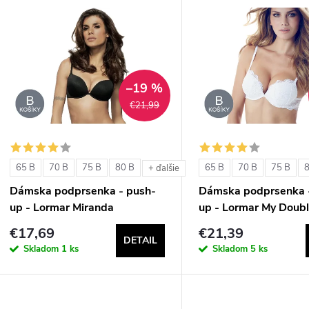
V
e
ý
n
p
–19 %
€21,99
e
s
p
p
65 B
70 B
75 B
80 B
65 B
70 B
75 B
+ ďalšie
r
Dámska podprsenka - push-
Dámska podprsenka 
r
up - Lormar Miranda
up - Lormar My Doubl
o
€17,69
€21,39
o
DETAIL
d
Skladom
1 ks
Skladom
5 ks
d
u