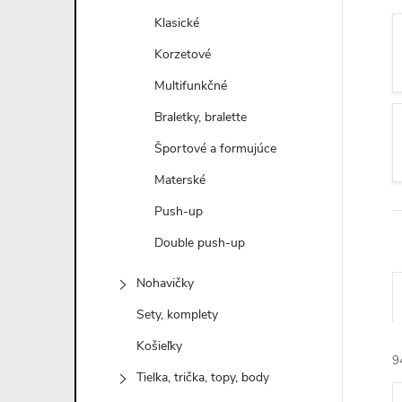
n
Klasické
ý
Korzetové
Multifunkčné
p
Braletky, bralette
a
Športové a formujúce
Materské
n
Push-up
e
Double push-up
l
Nohavičky
Sety, komplety
Košieľky
9
Tielka, trička, topy, body