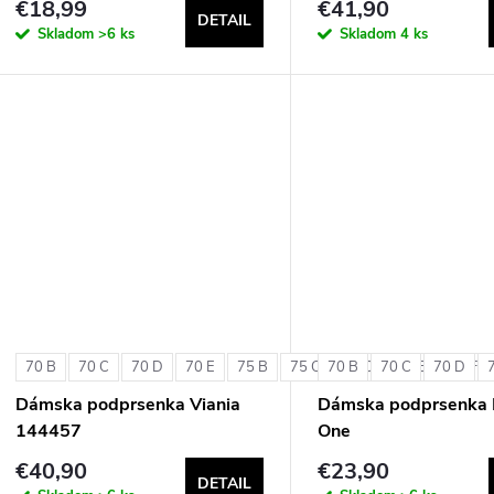
€18,99
€41,90
DETAIL
Skladom
>6 ks
Skladom
4 ks
70 B
70 C
70 D
70 E
75 B
75 C
70 B
75 D
70 C
75 E
70 D
75 F
Dámska podprsenka Viania
Dámska podprsenka 
144457
One
€40,90
€23,90
DETAIL