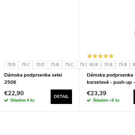
u
k
k
t
t
o
o
v
v
70 B
70 C
70 D
75 B
75 C
75 D
65 B
80 B
70 B
80 C
75 B
80 D
Dámska podprsenka selei
Dámska podprsenka 
2506
korzetová - push-up 
Double Extra Pizzo
€22,90
€23,39
DETAIL
Skladom
4 ks
Skladom
>6 ks