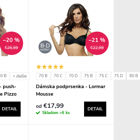
–20 %
–21 %
€26,99
€22,99
80 B
70 B
70 C
70 D
75 B
75 C
75 D
80 B
+ ďalšie
- push-
Dámska podprsenka - Lormar
e Pizzo
Mousse
€17,99
od
DETAIL
DETAIL
Skladom
>6 ks