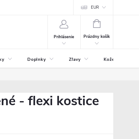
Čo inde nenájdete
Blog
EUR
NÁKUPNÝ
KOŠÍK
Prázdny košík
Prihlásenie
ky
Doplnky
Zľavy
Kožený tovar
é - flexi kostice