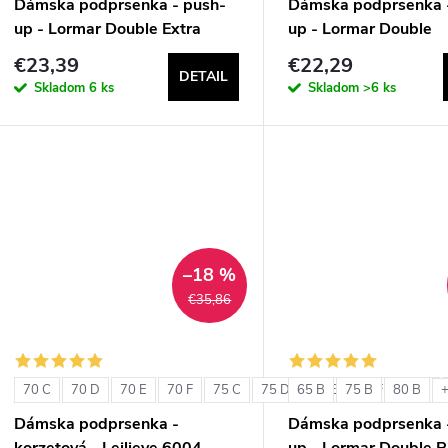
Dámska podprsenka - push-
Dámska podprsenka 
up - Lormar Double Extra
up - Lormar Double
€23,39
€22,29
DETAIL
Skladom
6 ks
Skladom
>6 ks
–18 %
€35,86
70 C
70 D
70 E
70 F
75 C
75 D
65 B
75 E
75 B
75 F
80 B
80 C
+
Dámska podprsenka -
Dámska podprsenka 
korzetová - Leilieve 6004
up - Lormar Double P