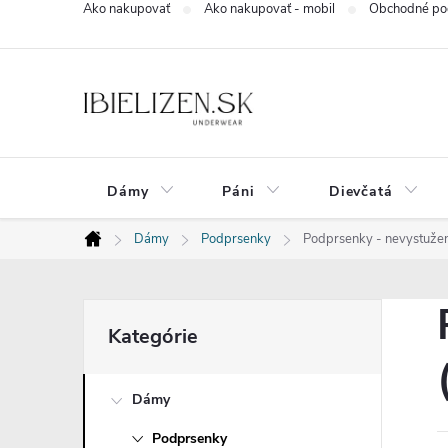
Ako nakupovať
Ako nakupovať - mobil
Obchodné po
Prejsť
na
obsah
Dámy
Páni
Dievčatá
Dámy
Podprsenky
Podprsenky - nevystužené
Domov
B
Preskočiť
Kategórie
kategórie
o
Dámy
č
Podprsenky