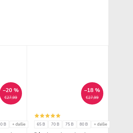
–20 %
–18 %
€27,99
€27,99
80 B
65 B
70 B
75 B
80 B
+ ďalšie
+ ďalšie