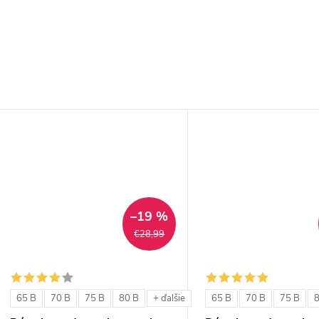
–19 %
€28,99
65 B
70 B
75 B
80 B
65 B
70 B
75 B
+ ďalšie