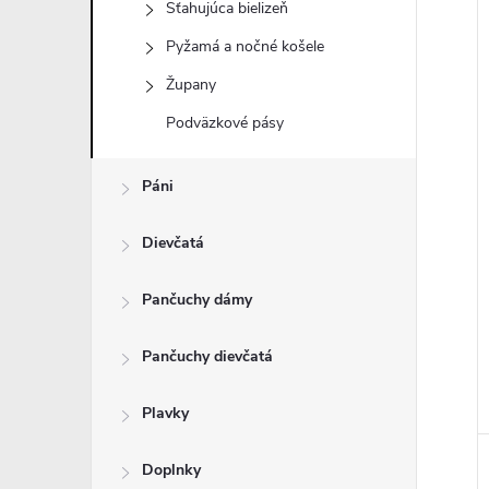
Sťahujúca bielizeň
Pyžamá a nočné košele
Župany
i
Podväzkové pásy
i
Páni
Dievčatá
Pančuchy dámy
Pančuchy dievčatá
Plavky
Doplnky