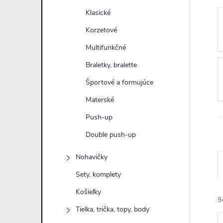
n
Klasické
ý
Korzetové
Multifunkčné
p
Braletky, bralette
a
Športové a formujúce
Materské
n
Push-up
e
Double push-up
l
Nohavičky
Sety, komplety
Košieľky
9
Tielka, trička, topy, body