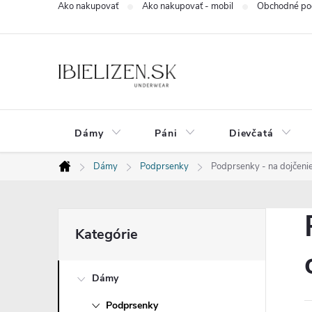
Ako nakupovať
Ako nakupovať - mobil
Obchodné po
Prejsť
na
obsah
Dámy
Páni
Dievčatá
Dámy
Podprsenky
Podprsenky - na dojčenie
Domov
B
Preskočiť
Kategórie
kategórie
o
Dámy
č
Podprsenky