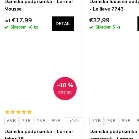
Dámska podprsenka - Lormar
Dámska luxusná pod
Mousse
- Leilieve 7743
€17,99
€32,99
od
DETAIL
Skladom
>6 ks
Skladom
5 ks
–18 %
€27,99
65 B
70 B
75 B
80 B
70 B
75 B
80 B
+ ďalšie
Dámska podprsenka - Lormar
Dámska podprsenka 
Joker 18
korzetová - Lormar