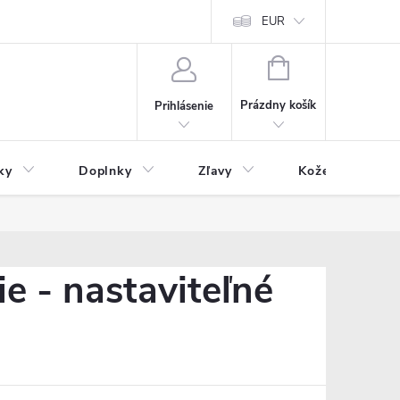
Čo inde nenájdete
Blog
EUR
NÁKUPNÝ
KOŠÍK
Prázdny košík
Prihlásenie
ky
Doplnky
Zľavy
Kožený tovar
e - nastaviteľné