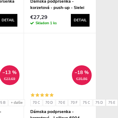
prsenka
Dámska podprsenka -
korzetová - push-up - Sielei
1580
€27,29
DETAIL
DETAIL
Skladom
1 ks
–13 %
–18 %
€23,69
€35,86
85 B
70 C
70 D
70 E
70 F
75 C
75 D
75 E
+ ďalšie
-
Dámska podprsenka -
korzetová - Leilieve 6004