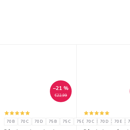
–21 %
€22,99
70 B
70 C
70 D
75 B
75 C
75 D
70 C
80 B
70 D
80 C
70 E
80 D