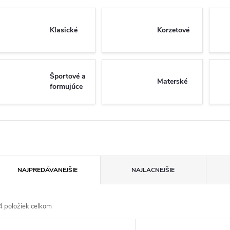
Klasické
Korzetové
Športové a
Materské
formujúce
R
NAJPREDÁVANEJŠIE
NAJLACNEJŠIE
a
4
položiek celkom
d