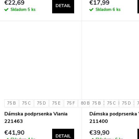
€22,69
€17,99
DETAIL
Skladom
5 ks
Skladom
6 ks
75 B
75 C
75 D
75 E
75 F
80 B
75 B
80 C
75 C
80 D
75 D
80 E
Dámska podprsenka Viania
Dámska podprsenka 
221463
211400
€41,90
€39,90
DETAIL