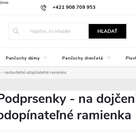
dmienky
Ochrana osobných údajov
Zásady používania cookies
+421 908 709 953
objednavky@ibielizen.sk
HĽADAŤ
Pančuchy dámy
Pančuchy dievčatá
Plav
 - nastaviteľné odopínateľné ramienka
Podprsenky - na dojčeni
odopínateľné ramienka