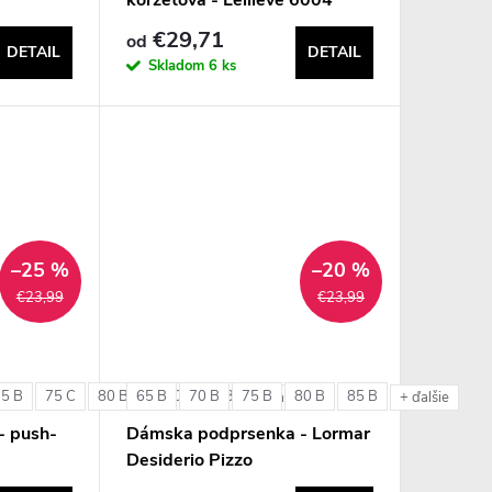
€29,71
od
DETAIL
DETAIL
Skladom
6 ks
–25 %
–20 %
€23,99
€23,99
75 B
75 C
80 B
65 B
80 C
70 B
85 B
75 B
80 B
85 B
+ ďalšie
+ ďalšie
- push-
Dámska podprsenka - Lormar
Desiderio Pizzo