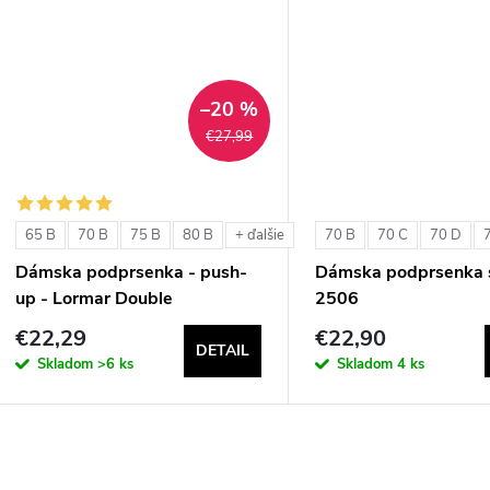
u
k
k
t
t
–20 %
o
€27,99
o
v
v
65 B
70 B
75 B
80 B
70 B
70 C
70 D
+ ďalšie
Dámska podprsenka - push-
Dámska podprsenka s
up - Lormar Double
2506
€22,29
€22,90
DETAIL
Skladom
>6 ks
Skladom
4 ks