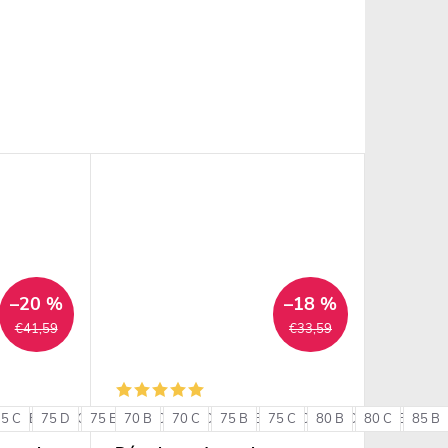
–20 %
–18 %
€41,59
€33,59
75 C
85 B
75 D
85 C
75 E
85 D
70 B
80 C
90 B
70 C
80 D
90 C
75 B
80 E
75 C
85 C
80 B
85 D
80 C
85 E
85 B
90 
+ ďalšie