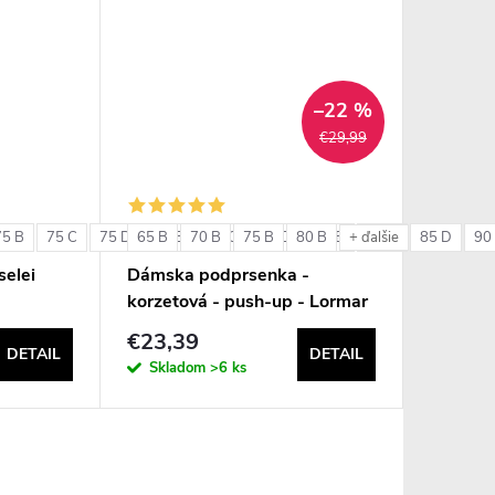
–22 %
€29,99
75 B
75 C
75 D
65 B
80 B
70 B
80 C
75 B
80 D
80 B
85 B
85 C
85 D
90
+ ďalšie
elei
Dámska podprsenka -
korzetová - push-up - Lormar
Double Extra Pizzo
€23,39
DETAIL
DETAIL
Skladom
>6 ks