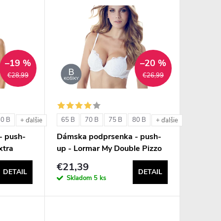
–19 %
–20 %
€28,99
€26,99
80 B
65 B
70 B
75 B
80 B
+ ďalšie
+ ďalšie
- push-
Dámska podprsenka - push-
xtra
up - Lormar My Double Pizzo
€21,39
DETAIL
DETAIL
Skladom
5 ks