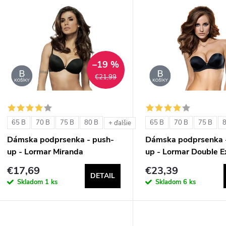
V
e
ý
n
p
–19 %
€21,99
e
s
p
p
65 B
70 B
75 B
80 B
65 B
70 B
75 B
+ ďalšie
r
Dámska podprsenka - push-
Dámska podprsenka 
r
up - Lormar Miranda
up - Lormar Double E
o
€17,69
€23,39
o
DETAIL
d
Skladom
1 ks
Skladom
6 ks
d
u