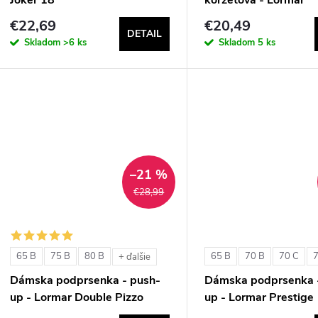
ExtraOrdinary Fascia
€22,69
€20,49
DETAIL
Skladom
>6 ks
Skladom
5 ks
–21 %
€28,99
65 B
75 B
80 B
65 B
70 B
70 C
+ ďalšie
Dámska podprsenka - push-
Dámska podprsenka 
up - Lormar Double Pizzo
up - Lormar Prestige