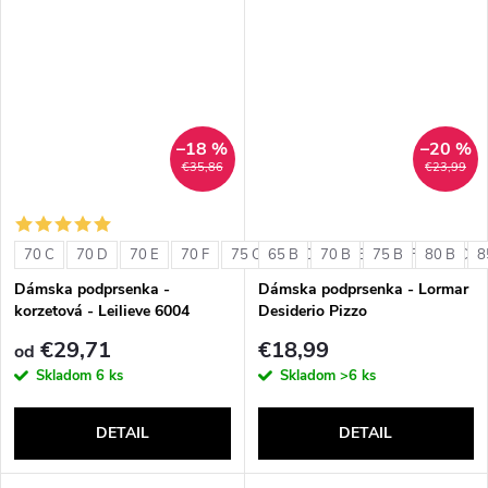
–18 %
–20 %
€35,86
€23,99
70 C
70 D
70 E
70 F
75 C
65 B
75 D
70 B
75 E
75 B
75 F
80 B
80 C
8
Dámska podprsenka -
Dámska podprsenka - Lormar
korzetová - Leilieve 6004
Desiderio Pizzo
€29,71
€18,99
od
Skladom
6 ks
Skladom
>6 ks
DETAIL
DETAIL