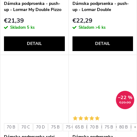
v
Dámska podprsenka - push-
Dámska podprsenka - push-
up - Lormar My Double Pizzo
up - Lormar Double
€21,39
€22,29
Skladom
5 ks
Skladom
>6 ks
DETAIL
DETAIL
–22 %
€29,99
70 B
70 C
70 D
75 B
75 C
65 B
75 D
70 B
80 B
75 B
80 C
80 B
80 D
+
Dámska podprsenka selei
Dámska podprsenka -