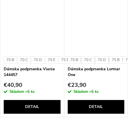
70 B
70 C
70 D
70 E
75 B
70 B
75 C
70 C
75 D
70 D
75 E
75 B
75 F
7
Dámska podprsenka Viania
Dámska podprsenka Lormar
144457
One
€40,90
€23,90
Skladom
>6 ks
Skladom
>6 ks
DETAIL
DETAIL