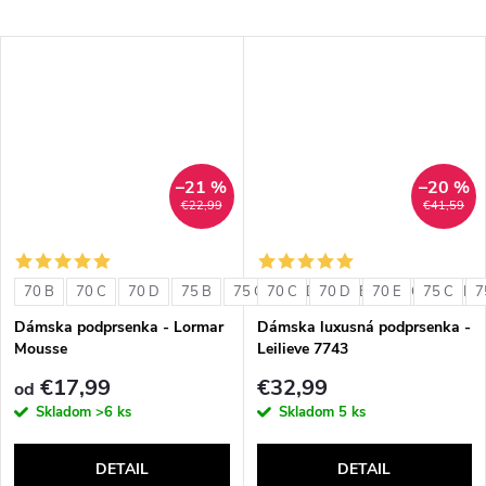
–21 %
–20 %
€22,99
€41,59
70 B
70 C
70 D
75 B
75 C
70 C
75 D
70 D
80 B
70 E
80 C
75 C
80 D
7
Dámska podprsenka - Lormar
Dámska luxusná podprsenka -
Mousse
Leilieve 7743
€17,99
€32,99
od
Skladom
>6 ks
Skladom
5 ks
DETAIL
DETAIL