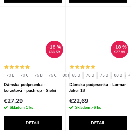
–18 %
–18 %
€33,59
€27,99
70 B
70 C
75 B
75 C
80 B
65 B
80 C
70 B
85 B
75 B
85 C
80 B
+ ďalši
+
Dámska podprsenka -
Dámska podprsenka - Lormar
korzetová - push-up - Sielei
Joker 18
1580
€27,29
€22,69
Skladom
1 ks
Skladom
>6 ks
DETAIL
DETAIL