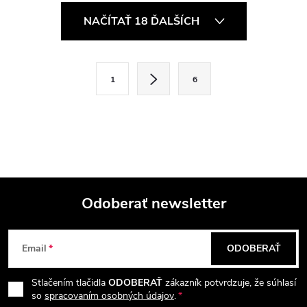
O
NAČÍTAŤ 18 ĎALŠÍCH
v
l
S
1
6
t
á
r
d
á
a
n
k
c
o
i
Odoberať newsletter
v
a
Z
e
n
Email
ODOBERAŤ
p
á
i
e
r
Stlačením tlačidla
ODOBERAŤ
zákazník potvrdzuje, že súhlasí
p
so
spracovaním osobných údajov
.