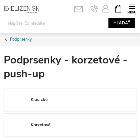
Prejsť
NÁKUPN
KOŠÍK
na
obsah
HĽADAŤ
Podprsenky
Podprsenky - korzetové -
push-up
Klasické
Korzetové