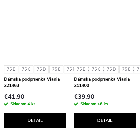
75 B
75 C
75 D
75 E
75 F
75 B
80 B
75 C
80 C
75 D
80 D
75 E
80 E
7
Dámska podprsenka Viania
Dámska podprsenka Viania
221463
211400
€41,90
€39,90
Skladom
4 ks
Skladom
>6 ks
DETAIL
DETAIL