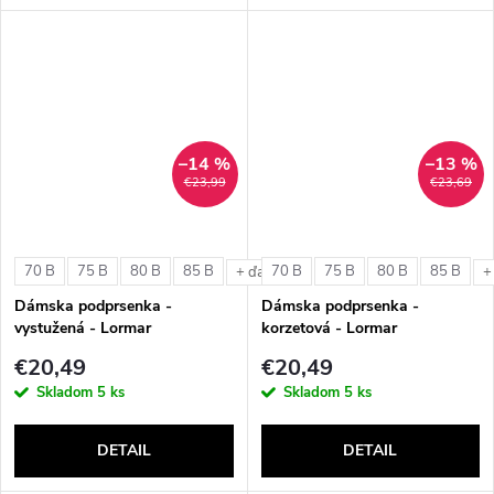
–14 %
–13 %
€23,99
€23,69
70 B
75 B
80 B
85 B
70 B
75 B
80 B
85 B
+ ďalšie
+
Dámska podprsenka -
Dámska podprsenka -
vystužená - Lormar
korzetová - Lormar
ExtraOrdinary Triangolo
ExtraOrdinary Fascia
€20,49
€20,49
Skladom
5 ks
Skladom
5 ks
DETAIL
DETAIL