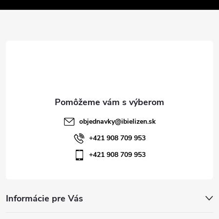
v
ä
k
t
y
v
i
ý
e
p
i
objednavky
@
ibielizen.sk
s
+421 908 709 953
+421 908 709 953
u
Informácie pre Vás