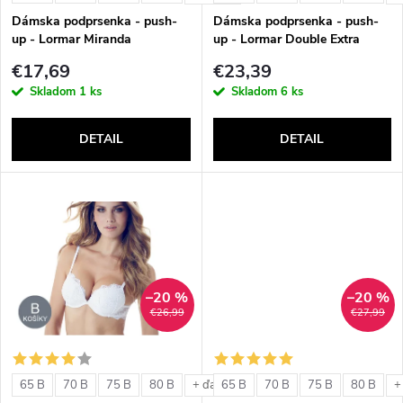
e
p
Dámska podprsenka - push-
Dámska podprsenka - push-
p
up - Lormar Miranda
up - Lormar Double Extra
r
€17,69
€23,39
r
Skladom
1 ks
Skladom
6 ks
o
o
DETAIL
DETAIL
d
d
u
u
k
k
t
–20 %
–20 %
t
€26,99
€27,99
o
o
v
65 B
70 B
75 B
80 B
65 B
70 B
75 B
80 B
+ ďalšie
+