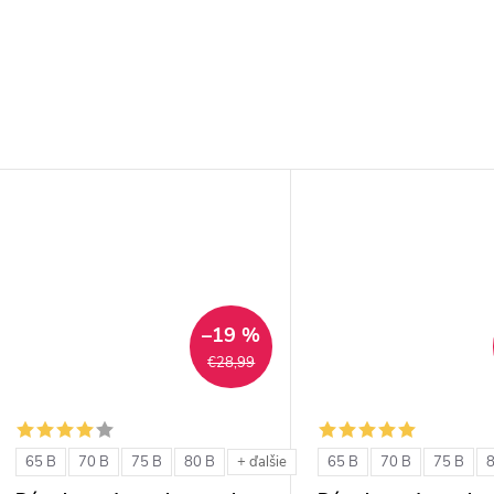
–19 %
€28,99
65 B
70 B
75 B
80 B
65 B
70 B
75 B
+ ďalšie