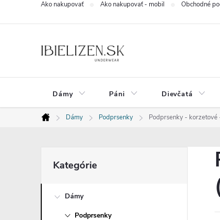
Ako nakupovať
Ako nakupovať - mobil
Obchodné po
Prejsť
na
obsah
Dámy
Páni
Dievčatá
Dámy
Podprsenky
Podprsenky - korzetové - 
Domov
B
Preskočiť
Kategórie
kategórie
o
Dámy
č
Podprsenky