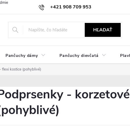
dmienky
Ochrana osobných údajov
Zásady používania cookies
+421 908 709 953
objednavky@ibielizen.sk
HĽADAŤ
Pančuchy dámy
Pančuchy dievčatá
Plav
flexi kostice (pohyblivé)
Podprsenky - korzetové 
(pohyblivé)