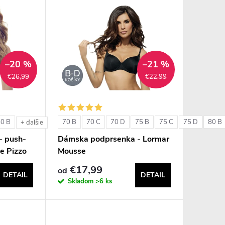
–20 %
–21 %
€26,99
€22,99
80 B
70 B
70 C
70 D
75 B
75 C
75 D
80 B
+ ďalšie
- push-
Dámska podprsenka - Lormar
e Pizzo
Mousse
€17,99
od
DETAIL
DETAIL
Skladom
>6 ks