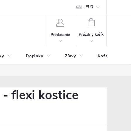
Čo inde nenájdete
Blog
EUR
NÁKUPNÝ
KOŠÍK
Prázdny košík
Prihlásenie
ky
Doplnky
Zľavy
Kožený tovar
- flexi kostice