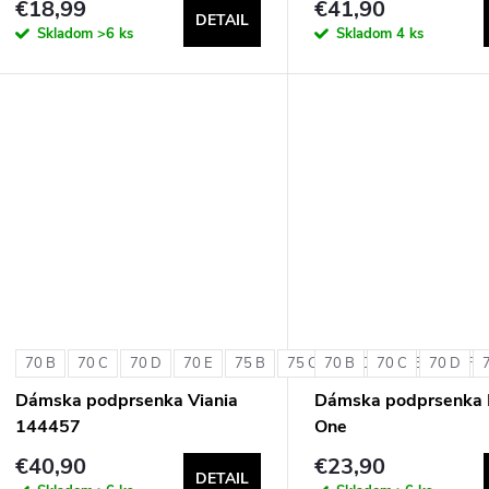
€18,99
€41,90
DETAIL
Skladom
>6 ks
Skladom
4 ks
70 B
70 C
70 D
70 E
75 B
75 C
70 B
75 D
70 C
75 E
70 D
75 F
Dámska podprsenka Viania
Dámska podprsenka 
144457
One
€40,90
€23,90
DETAIL