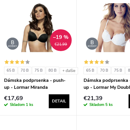
V
e
ý
n
p
–19 %
€21,99
e
s
p
p
65 B
70 B
75 B
80 B
65 B
70 B
75 B
+ ďalšie
r
Dámska podprsenka - push-
Dámska podprsenka 
r
up - Lormar Miranda
up - Lormar My Doubl
o
€17,69
€21,39
o
DETAIL
d
Skladom
1 ks
Skladom
5 ks
d
u