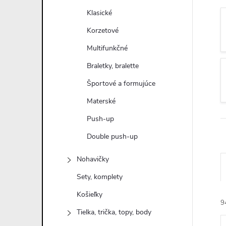
n
Klasické
ý
Korzetové
Multifunkčné
p
Braletky, bralette
a
Športové a formujúce
Materské
n
Push-up
e
Double push-up
l
Nohavičky
Sety, komplety
Košieľky
9
Tielka, trička, topy, body