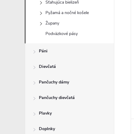
Sťahujúca bielizeň
Pyžamá a nočné košele
Župany
i
Podväzkové pásy
i
Páni
Dievčatá
Pančuchy dámy
Pančuchy dievčatá
Plavky
Doplnky