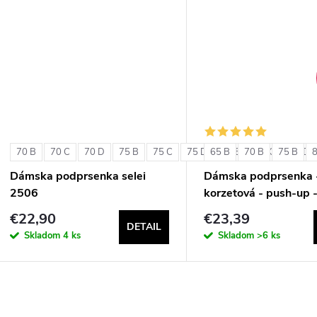
u
k
k
t
t
o
o
v
v
70 B
70 C
70 D
75 B
75 C
75 D
65 B
80 B
70 B
80 C
75 B
80 D
Dámska podprsenka selei
Dámska podprsenka 
2506
korzetová - push-up 
Double Extra Pizzo
€22,90
€23,39
DETAIL
Skladom
4 ks
Skladom
>6 ks