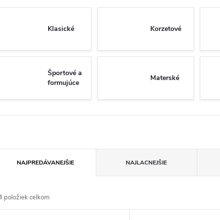
Klasické
Korzetové
Športové a
Materské
formujúce
R
NAJPREDÁVANEJŠIE
NAJLACNEJŠIE
a
4
položiek celkom
d