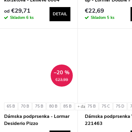
€29,71
€22,69
od
DETAIL
Skladom
6 ks
Skladom
5 ks
–20 %
€23,99
65 B
70 B
75 B
80 B
85 B
75 B
75 C
75 D
+ ďalšie
Dámska podprsenka - Lormar
Dámska podprsenka 
Desiderio Pizzo
221463