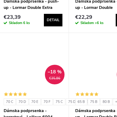
Dámska podprsenka - push-
Dámska podprsenka 
up - Lormar Double Extra
up - Lormar Double
€23,39
€22,29
DETAIL
Skladom
6 ks
Skladom
>6 ks
–18 %
€35,86
70 C
70 D
70 E
70 F
75 C
75 D
65 B
75 E
75 B
75 F
80 B
80 C
+
Dámska podprsenka -
Dámska podprsenka 
korzetová - Leilieve 6004
up - Lormar Double P