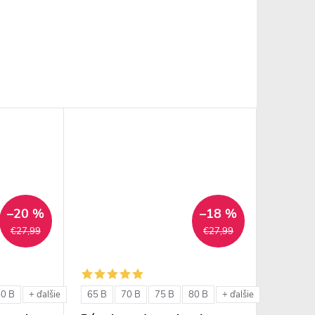
–20 %
–18 %
€27,99
€27,99
80 B
65 B
70 B
75 B
80 B
+ ďalšie
+ ďalšie