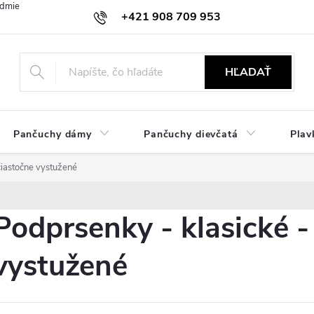
dmienky
Ochrana osobných údajov
Zásady používania cookies
+421 908 709 953
objednavky@ibielizen.sk
HĽADAŤ
Pančuchy dámy
Pančuchy dievčatá
Plav
čiastočne vystužené
Podprsenky - klasické -
vystužené