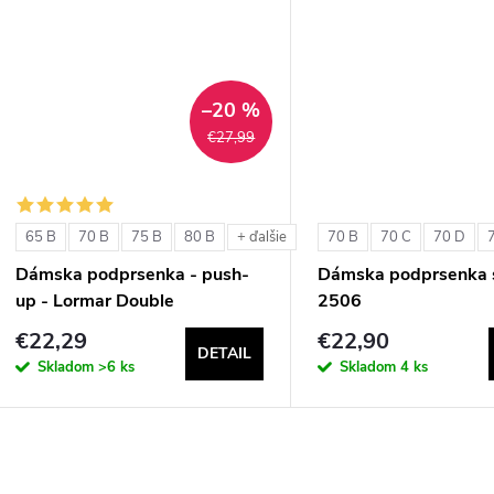
u
k
k
t
t
–20 %
o
€27,99
o
v
v
65 B
70 B
75 B
80 B
70 B
70 C
70 D
+ ďalšie
Dámska podprsenka - push-
Dámska podprsenka s
up - Lormar Double
2506
€22,29
€22,90
DETAIL
Skladom
>6 ks
Skladom
4 ks