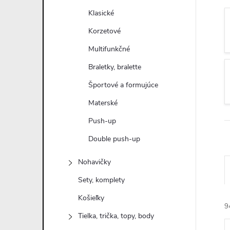
n
Klasické
ý
Korzetové
Multifunkčné
p
Braletky, bralette
a
Športové a formujúce
Materské
n
Push-up
e
Double push-up
l
Nohavičky
Sety, komplety
Košieľky
9
Tielka, trička, topy, body