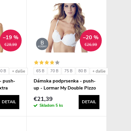
–19 %
–20 %
€28,99
€26,99
80 B
65 B
70 B
75 B
80 B
+ ďalšie
+ ďalšie
- push-
Dámska podprsenka - push-
xtra
up - Lormar My Double Pizzo
€21,39
DETAIL
DETAIL
Skladom
5 ks