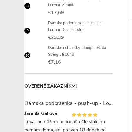
Lormar Miranda
€17,69
Dámska podprsenka - push-up -
Lormar Double Extra
€23,39
Dámske nohavičky - tangá - Gatta
String Lili 1648
€7,16
OVERENÉ ZÁKAZNÍKMI
Dámska podprsenka - push-up - Lormar Miranda
Jarmila Gallova
Tovar nemôžem hodnotiť, ešte stále ho
nemám doma, ani po tých 18 dňoch od