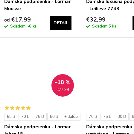
Dámska podprsenka - Lormar
Dámska luxusná pod
Mousse
- Leilieve 7743
€17,99
€32,99
od
DETAIL
Skladom
>6 ks
Skladom
5 ks
–18 %
€27,99
65 B
70 B
75 B
80 B
70 B
75 B
80 B
+ ďalšie
Dámska podprsenka - Lormar
Dámska podprsenka 
Joker 18
vystužená - Lormar