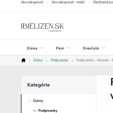
Ako nakupovať
Ako nakupovať - mobil
Obchodné po
Prejsť
na
obsah
Dámy
Páni
Dievčatá
Dámy
Podprsenky
Podprsenky - klasické - 
Domov
B
Preskočiť
Kategórie
kategórie
o
Dámy
č
Podprsenky