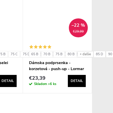
–22 %
€29,99
75 B
75 C
75 D
65 B
80 B
70 B
80 C
75 B
80 D
80 B
85 B
85 C
85 D
90
+ ďalšie
elei
Dámska podprsenka -
korzetová - push-up - Lormar
Double Extra Pizzo
€23,39
DETAIL
DETAIL
Skladom
>6 ks