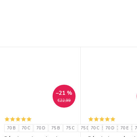
–21 %
€22,99
70 B
70 C
70 D
75 B
75 C
75 D
70 C
80 B
70 D
80 C
70 E
80 D