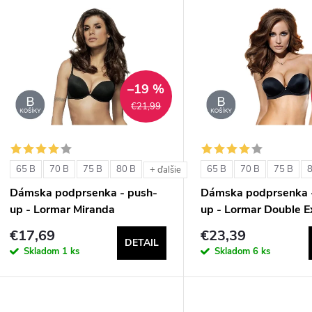
V
e
ý
n
p
–19 %
€21,99
e
s
p
p
65 B
70 B
75 B
80 B
65 B
70 B
75 B
+ ďalšie
r
Dámska podprsenka - push-
Dámska podprsenka 
r
up - Lormar Miranda
up - Lormar Double E
o
€17,69
€23,39
o
DETAIL
d
Skladom
1 ks
Skladom
6 ks
d
u