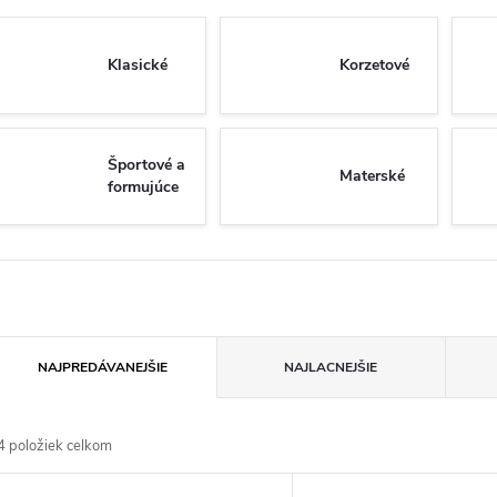
Klasické
Korzetové
Športové a
Materské
formujúce
R
NAJPREDÁVANEJŠIE
NAJLACNEJŠIE
a
4
položiek celkom
d