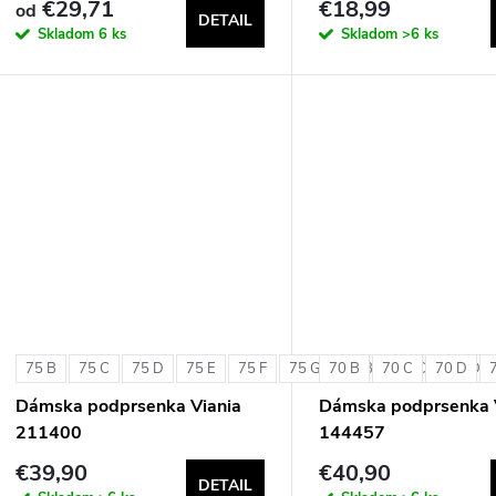
€29,71
€18,99
od
DETAIL
Skladom
6 ks
Skladom
>6 ks
75 B
75 C
75 D
75 E
75 F
75 G
70 B
80 B
70 C
80 C
70 D
80 D
Dámska podprsenka Viania
Dámska podprsenka 
211400
144457
€39,90
€40,90
DETAIL