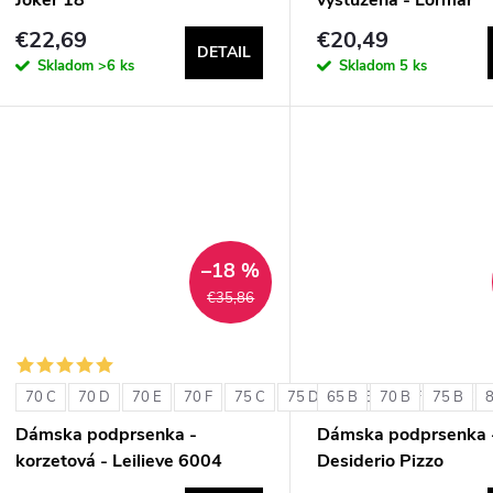
ExtraOrdinary Triang
€22,69
€20,49
DETAIL
Skladom
>6 ks
Skladom
5 ks
–18 %
€35,86
70 C
70 D
70 E
70 F
75 C
75 D
65 B
75 E
70 B
75 F
75 B
80 C
Dámska podprsenka -
Dámska podprsenka 
korzetová - Leilieve 6004
Desiderio Pizzo