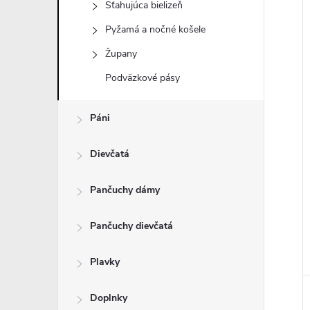
Sťahujúca bielizeň
Pyžamá a nočné košele
Župany
i
Podväzkové pásy
i
Páni
Dievčatá
Pančuchy dámy
Pančuchy dievčatá
Plavky
Doplnky