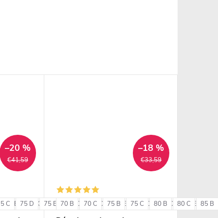
–20 %
–18 %
€41,59
€33,59
75 C
85 B
75 D
85 C
75 E
85 D
70 B
80 C
90 B
70 C
80 D
90 C
75 B
80 E
75 C
85 C
80 B
85 D
80 C
85 E
85 B
90 
+ ďalšie