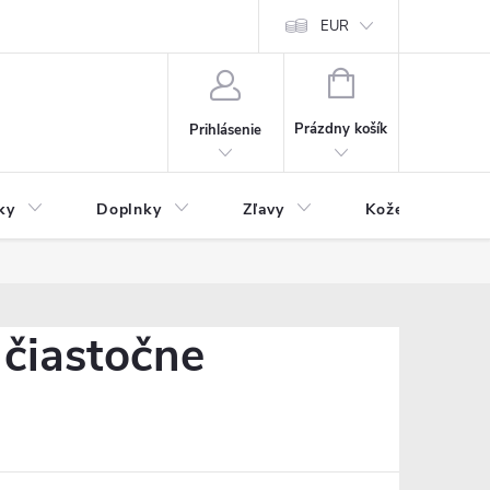
Čo inde nenájdete
Blog
EUR
NÁKUPNÝ
KOŠÍK
Prázdny košík
Prihlásenie
ky
Doplnky
Zľavy
Kožený tovar
 čiastočne