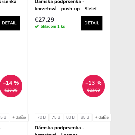
prsenka
Dámska podprsenka -
korzetová - push-up - Sielei
1580
€27,29
DETAIL
DETAIL
Skladom
1 ks
–14 %
–13 %
€23,99
€23,69
85 B
70 B
75 B
80 B
85 B
+ ďalšie
+ ďalšie
-
Dámska podprsenka -
korzetová - Lormar