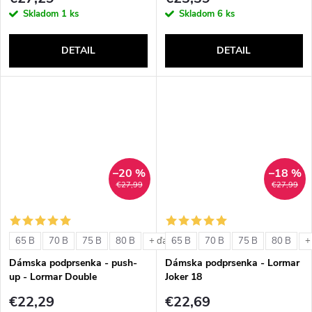
Skladom
1 ks
Skladom
6 ks
DETAIL
DETAIL
–20 %
–18 %
€27,99
€27,99
65 B
70 B
75 B
80 B
65 B
70 B
75 B
80 B
+ ďalšie
+
Dámska podprsenka - push-
Dámska podprsenka - Lormar
up - Lormar Double
Joker 18
€22,29
€22,69