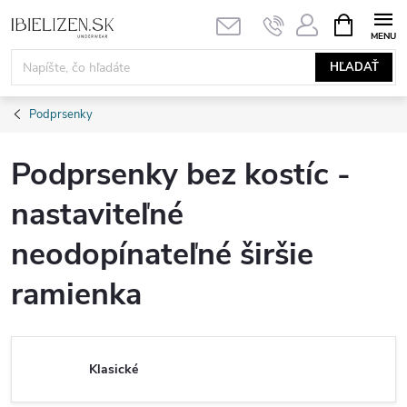
Prejsť
NÁKUPN
KOŠÍK
na
obsah
HĽADAŤ
Podprsenky
Podprsenky bez kostíc -
nastaviteľné
neodopínateľné širšie
ramienka
Klasické