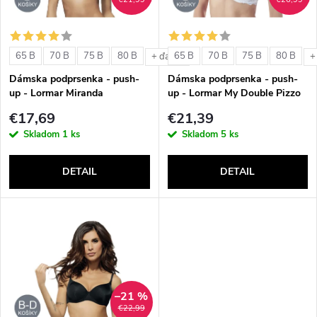
i
i
s
e
65 B
70 B
75 B
80 B
65 B
70 B
75 B
80 B
+ ďalšie
+
p
Dámska podprsenka - push-
Dámska podprsenka - push-
p
up - Lormar Miranda
up - Lormar My Double Pizzo
r
€17,69
€21,39
r
Skladom
1 ks
Skladom
5 ks
o
o
DETAIL
DETAIL
d
d
u
u
k
k
t
–21 %
t
€22,99