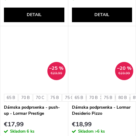
DETAIL
DETAIL
–25 %
–20 %
€23,99
€23,99
65 B
70 B
70 C
75 B
75 C
65 B
80 B
70 B
80 C
75 B
85 B
80 B
8
+ ďalši
Dámska podprsenka - push-
Dámska podprsenka - Lormar
up - Lormar Prestige
Desiderio Pizzo
€17,99
€18,99
Skladom
6 ks
Skladom
>6 ks