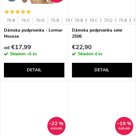
o
o
v
70 B
70 C
70 D
75 B
75 C
70 B
75 D
70 C
80 B
70 D
80 C
75 B
80 D
7
v
Dámska podprsenka - Lormar
Dámska podprsenka selei
Mousse
2506
€17,99
€22,90
od
Skladom
>6 ks
Skladom
4 ks
DETAIL
DETAIL
–22 %
–19 %
€29,99
€25,99