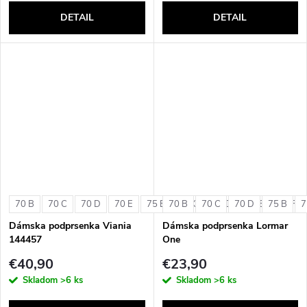
DETAIL
DETAIL
70 B
70 C
70 D
70 E
75 B
70 B
75 C
70 C
75 D
70 D
75 E
75 B
75 F
7
Dámska podprsenka Viania
Dámska podprsenka Lormar
144457
One
€40,90
€23,90
Skladom
>6 ks
Skladom
>6 ks