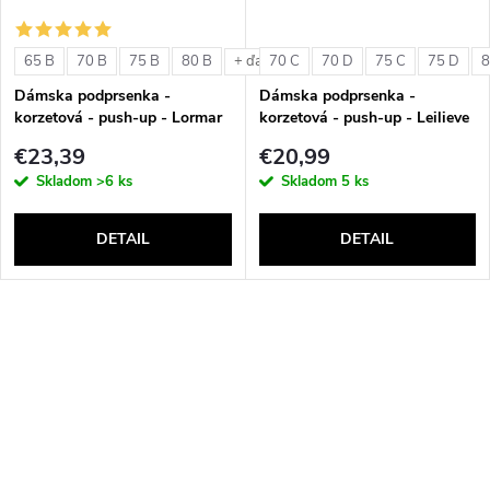
65 B
70 B
75 B
80 B
70 C
70 D
75 C
75 D
8
+ ďalšie
Dámska podprsenka -
Dámska podprsenka -
korzetová - push-up - Lormar
korzetová - push-up - Leilieve
Double Extra Pizzo
6001
€23,39
€20,99
Skladom
>6 ks
Skladom
5 ks
DETAIL
DETAIL