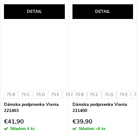
DETAIL
DETAIL
75 B
75 C
75 D
75 E
75 F
75 B
80 B
75 C
80 C
75 D
80 D
75 E
80 E
7
Dámska podprsenka Viania
Dámska podprsenka Viania
221463
211400
€41,90
€39,90
Skladom
4 ks
Skladom
>6 ks