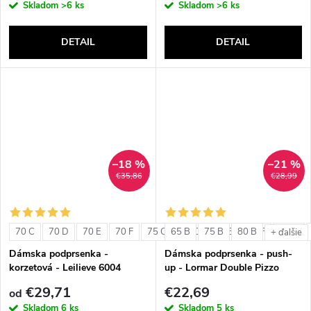
Skladom
>6 ks
Skladom
>6 ks
DETAIL
DETAIL
–18 %
–21 %
€35,86
€28,99
70 C
70 D
70 E
70 F
75 C
65 B
75 D
75 B
75 E
80 B
75 F
80 C
+ ďalšie
Dámska podprsenka -
Dámska podprsenka - push-
korzetová - Leilieve 6004
up - Lormar Double Pizzo
€29,71
€22,69
od
Skladom
6 ks
Skladom
5 ks