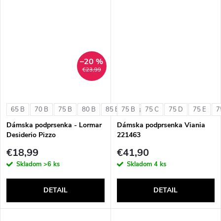
–20 %
€23,99
65 B
70 B
75 B
80 B
85 B
75 B
75 C
75 D
75 E
7
+ ďalšie
Dámska podprsenka - Lormar
Dámska podprsenka Viania
Desiderio Pizzo
221463
€18,99
€41,90
Skladom
>6 ks
Skladom
4 ks
DETAIL
DETAIL