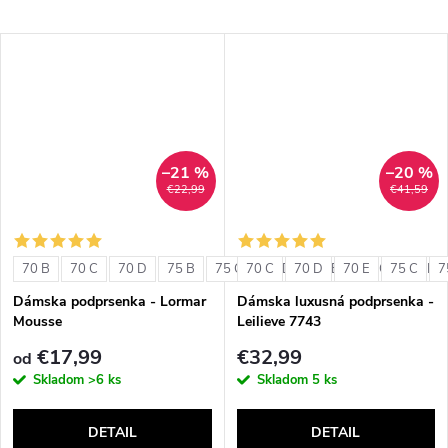
–21 %
–20 %
€22,99
€41,59
70 B
70 C
70 D
75 B
75 C
70 C
75 D
70 D
80 B
70 E
80 C
75 C
80 D
7
Dámska podprsenka - Lormar
Dámska luxusná podprsenka -
Mousse
Leilieve 7743
€17,99
€32,99
od
Skladom
>6 ks
Skladom
5 ks
DETAIL
DETAIL