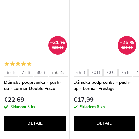
–21 %
–25 %
€28,99
€23,99
65 B
75 B
80 B
65 B
70 B
70 C
75 B
7
+ ďalšie
Dámska podprsenka - push-
Dámska podprsenka - push-
up - Lormar Double Pizzo
up - Lormar Prestige
€22,69
€17,99
Skladom
5 ks
Skladom
6 ks
DETAIL
DETAIL