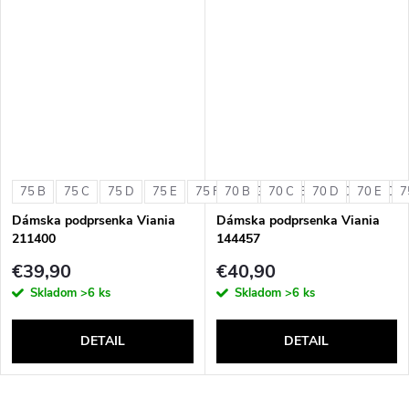
75 B
75 C
75 D
75 E
75 F
70 B
75 G
70 C
80 B
70 D
80 C
70 E
80 D
7
Dámska podprsenka Viania
Dámska podprsenka Viania
211400
144457
€39,90
€40,90
Skladom
>6 ks
Skladom
>6 ks
DETAIL
DETAIL