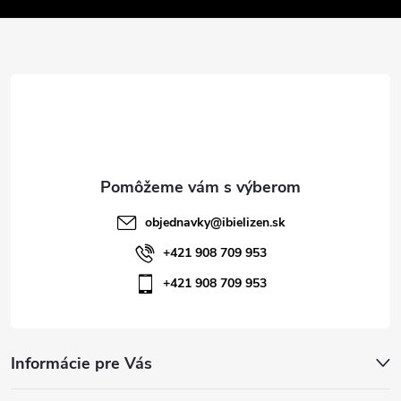
v
ä
k
t
y
v
i
ý
e
p
i
objednavky
@
ibielizen.sk
s
+421 908 709 953
+421 908 709 953
u
Informácie pre Vás