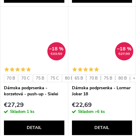
–18 %
–18 %
€33,59
€27,99
70 B
70 C
75 B
75 C
80 B
65 B
80 C
70 B
85 B
75 B
85 C
80 B
+ ďalši
+
Dámska podprsenka -
Dámska podprsenka - Lormar
korzetová - push-up - Sielei
Joker 18
1580
€27,29
€22,69
Skladom
1 ks
Skladom
>6 ks
DETAIL
DETAIL