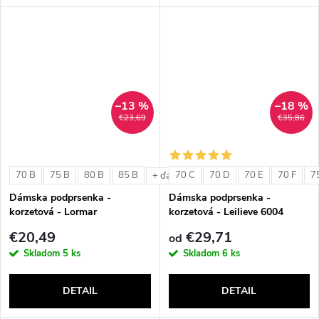
–13 %
–18 %
€23,69
€35,86
70 B
75 B
80 B
85 B
70 C
70 D
70 E
70 F
7
+ ďalšie
Dámska podprsenka -
Dámska podprsenka -
korzetová - Lormar
korzetová - Leilieve 6004
ExtraOrdinary Fascia
€20,49
€29,71
od
Skladom
5 ks
Skladom
6 ks
DETAIL
DETAIL