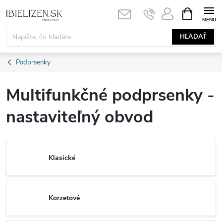
Prejsť
NÁKUPN
KOŠÍK
na
obsah
HĽADAŤ
Podprsenky
Multifunkčné podprsenky -
nastaviteľný obvod
Klasické
Korzetové