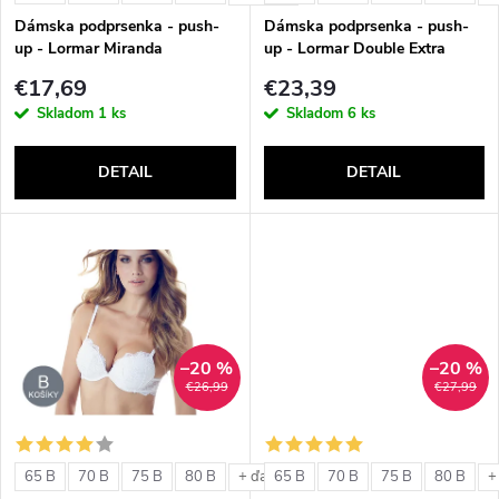
e
p
Dámska podprsenka - push-
Dámska podprsenka - push-
p
up - Lormar Miranda
up - Lormar Double Extra
r
€17,69
€23,39
r
Skladom
1 ks
Skladom
6 ks
o
o
DETAIL
DETAIL
d
d
u
u
k
k
t
–20 %
–20 %
t
€26,99
€27,99
o
o
v
65 B
70 B
75 B
80 B
65 B
70 B
75 B
80 B
+ ďalšie
+