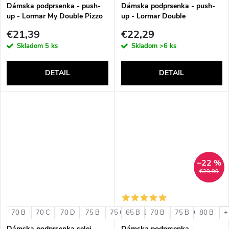
v
Dámska podprsenka - push-
Dámska podprsenka - push-
up - Lormar My Double Pizzo
up - Lormar Double
€21,39
€22,29
Skladom
5 ks
Skladom
>6 ks
DETAIL
DETAIL
–22 %
€29,99
70 B
70 C
70 D
75 B
75 C
65 B
75 D
70 B
80 B
75 B
80 C
80 B
80 D
+
Dámska podprsenka selei
Dámska podprsenka -