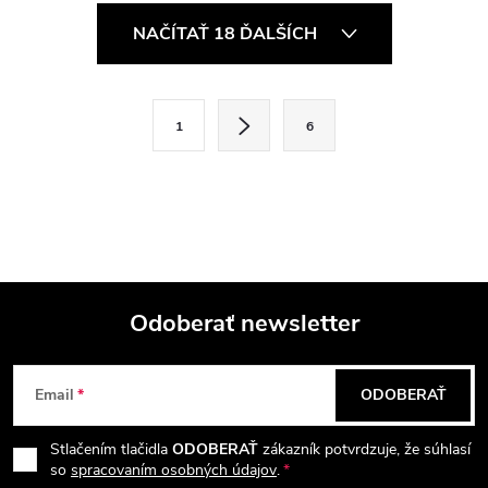
O
NAČÍTAŤ 18 ĎALŠÍCH
v
l
S
1
6
t
á
r
d
á
a
n
k
c
o
i
Odoberať newsletter
v
a
Z
e
n
Email
ODOBERAŤ
p
á
i
e
r
Stlačením tlačidla
ODOBERAŤ
zákazník potvrdzuje, že súhlasí
p
so
spracovaním osobných údajov
.