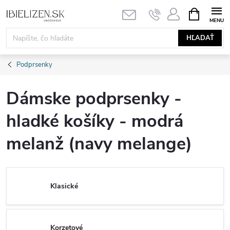
Prejsť
NÁKUPN
KOŠÍK
na
obsah
HĽADAŤ
Podprsenky
Dámske podprsenky -
hladké košíky - modrá
melanž (navy melange)
Klasické
Korzetové