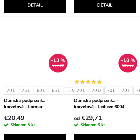
DETAIL
DETAIL
–13 %
–18 %
€23,69
€35,86
70 B
75 B
80 B
85 B
70 C
70 D
70 E
70 F
7
+ ďalšie
Dámska podprsenka -
Dámska podprsenka -
korzetová - Lormar
korzetová - Leilieve 6004
ExtraOrdinary Fascia
€20,49
€29,71
od
Skladom
5 ks
Skladom
6 ks