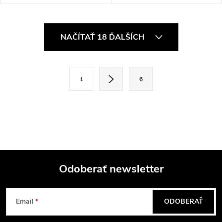
O
NAČÍTAŤ 18 ĎALŠÍCH
v
l
S
1
6
t
á
r
d
á
a
n
k
c
o
i
Odoberať newsletter
v
a
Z
e
n
Email
ODOBERAŤ
p
á
i