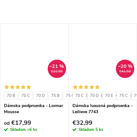
–21 %
–20 %
€22,99
€41,59
70 B
70 C
70 D
75 B
75 C
70 C
75 D
70 D
80 B
70 E
80 C
75 C
80 D
7
Dámska podprsenka - Lormar
Dámska luxusná podprsenka -
Mousse
Leilieve 7743
€17,99
€32,99
od
Skladom
>6 ks
Skladom
5 ks