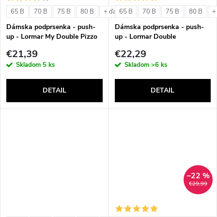
o
v
65 B
70 B
75 B
80 B
65 B
70 B
75 B
80 B
+ ďalšie
+
v
Dámska podprsenka - push-
Dámska podprsenka - push-
up - Lormar My Double Pizzo
up - Lormar Double
€21,39
€22,29
Skladom
5 ks
Skladom
>6 ks
DETAIL
DETAIL
–22 %
€29,99