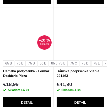
–20 %
€23,99
65 B
70 B
75 B
80 B
85 B
75 B
75 C
75 D
75 E
7
+ ďalšie
Dámska podprsenka - Lormar
Dámska podprsenka Viania
Desiderio Pizzo
221463
€18,99
€41,90
Skladom
>6 ks
Skladom
4 ks
DETAIL
DETAIL