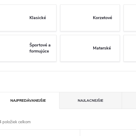
Klasické
Korzetové
Športové a
Materské
formujúce
R
NAJPREDÁVANEJŠIE
NAJLACNEJŠIE
a
4
položiek celkom
d