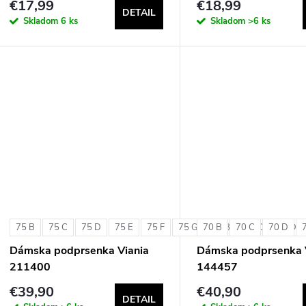
€17,99
€18,99
DETAIL
Skladom
6 ks
Skladom
>6 ks
75 B
75 C
75 D
75 E
75 F
75 G
70 B
80 B
70 C
80 C
70 D
80 D
Dámska podprsenka Viania
Dámska podprsenka 
211400
144457
€39,90
€40,90
DETAIL