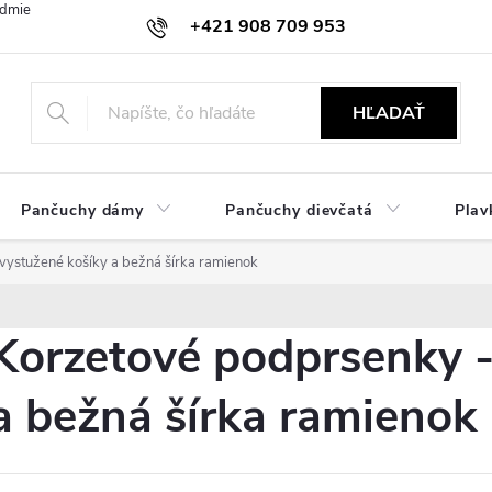
dmienky
Ochrana osobných údajov
Zásady používania cookies
+421 908 709 953
objednavky@ibielizen.sk
HĽADAŤ
Pančuchy dámy
Pančuchy dievčatá
Plav
vystužené košíky a bežná šírka ramienok
Korzetové podprsenky -
a bežná šírka ramienok