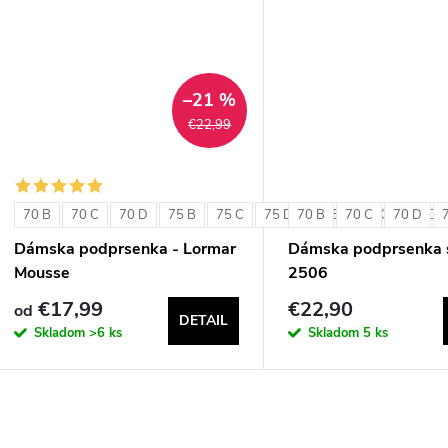
u
k
k
t
t
–21 %
o
€22,99
o
v
v
70 B
70 C
70 D
75 B
75 C
75 D
70 B
80 B
70 C
80 C
70 D
80 D
Dámska podprsenka - Lormar
Dámska podprsenka s
Mousse
2506
€17,99
€22,90
od
DETAIL
Skladom
>6 ks
Skladom
5 ks