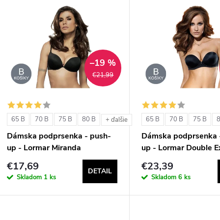
V
e
ý
n
p
–19 %
€21,99
e
s
p
p
65 B
70 B
75 B
80 B
65 B
70 B
75 B
+ ďalšie
r
Dámska podprsenka - push-
Dámska podprsenka 
r
up - Lormar Miranda
up - Lormar Double E
o
€17,69
€23,39
o
DETAIL
d
Skladom
1 ks
Skladom
6 ks
d
u