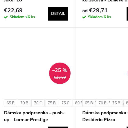
€22,69
€29,71
od
DETAIL
Skladom
>6 ks
Skladom
6 ks
–25 %
€23,99
65 B
70 B
70 C
75 B
75 C
80 B
65 B
80 C
70 B
85 B
75 B
+ ďalši
Dámska podprsenka - push-
Dámska podprsenka 
up - Lormar Prestige
Desiderio Pizzo