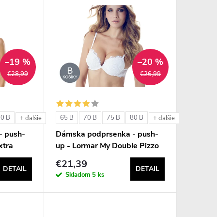
–19 %
–20 %
€28,99
€26,99
80 B
65 B
70 B
75 B
80 B
+ ďalšie
+ ďalšie
- push-
Dámska podprsenka - push-
xtra
up - Lormar My Double Pizzo
€21,39
DETAIL
DETAIL
Skladom
5 ks