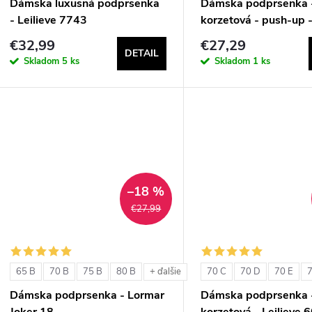
Dámska luxusná podprsenka
Dámska podprsenka 
- Leilieve 7743
korzetová - push-up -
1580
€32,99
€27,29
DETAIL
Skladom
5 ks
Skladom
1 ks
–18 %
€27,99
65 B
70 B
75 B
80 B
70 C
70 D
70 E
7
+ ďalšie
Dámska podprsenka - Lormar
Dámska podprsenka 
Joker 18
korzetová - Leilieve 