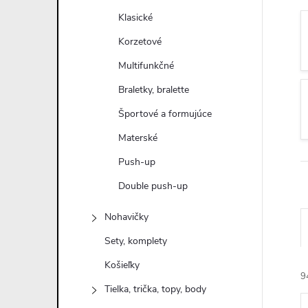
n
Klasické
ý
Korzetové
Multifunkčné
p
Braletky, bralette
a
Športové a formujúce
Materské
n
Push-up
e
Double push-up
l
Nohavičky
Sety, komplety
Košieľky
9
Tielka, trička, topy, body