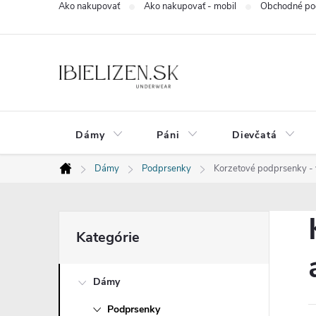
Ako nakupovať
Ako nakupovať - mobil
Obchodné po
Prejsť
na
obsah
Dámy
Páni
Dievčatá
Dámy
Podprsenky
Korzetové podprsenky - 
Domov
B
Preskočiť
Kategórie
kategórie
o
Dámy
č
Podprsenky