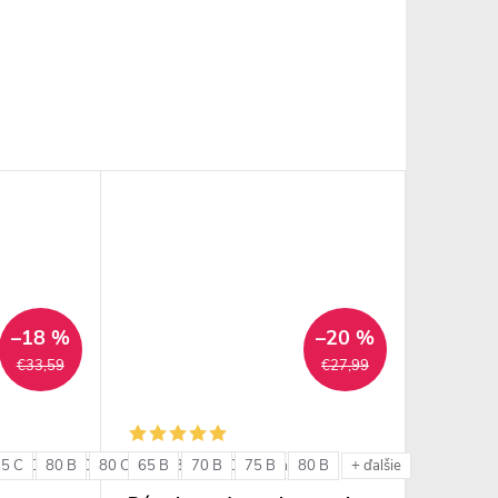
–18 %
–20 %
€33,59
€27,99
75 C
85 C
80 B
85 D
80 C
85 E
65 B
85 B
90 C
70 B
85 C
90 D
75 B
80 B
+ ďalšie
+ ďalšie
+ ďalšie