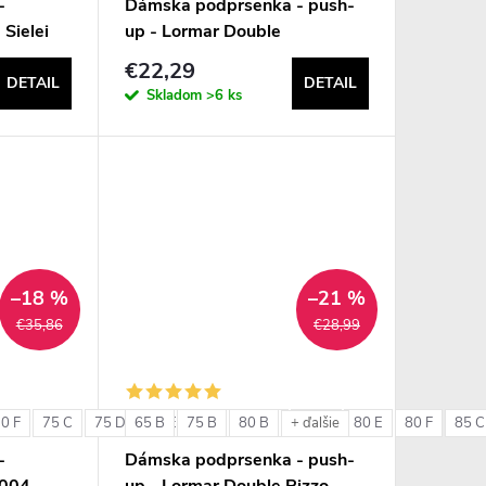
-
Dámska podprsenka - push-
 Sielei
up - Lormar Double
€22,29
DETAIL
DETAIL
Skladom
>6 ks
–18 %
–21 %
€35,86
€28,99
0 F
75 C
75 D
65 B
75 E
75 B
75 F
80 B
80 C
80 D
80 E
80 F
85 C
+ ďalšie
-
Dámska podprsenka - push-
6004
up - Lormar Double Pizzo