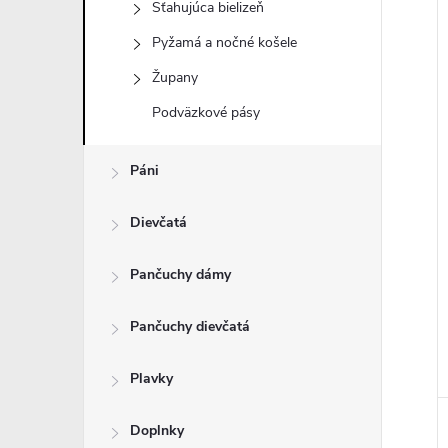
Sťahujúca bielizeň
Pyžamá a nočné košele
Župany
i
Podväzkové pásy
i
Páni
Dievčatá
Pančuchy dámy
Pančuchy dievčatá
Plavky
Doplnky