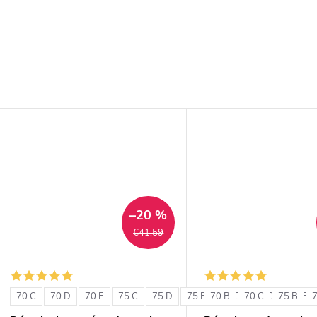
–20 %
€41,59
70 C
70 D
70 E
75 C
75 D
75 E
70 B
80 C
70 C
80 D
75 B
80 E