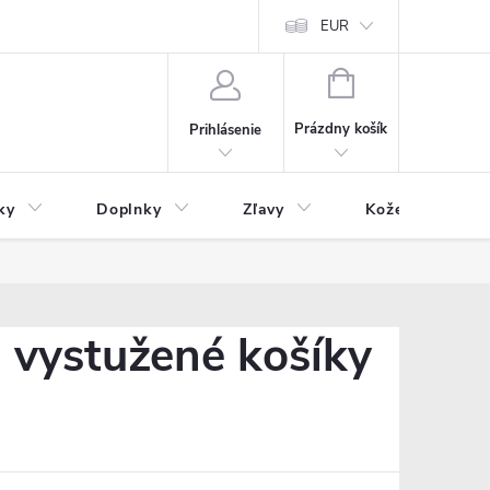
Čo inde nenájdete
Blog
EUR
NÁKUPNÝ
KOŠÍK
Prázdny košík
Prihlásenie
ky
Doplnky
Zľavy
Kožený tovar
 vystužené košíky