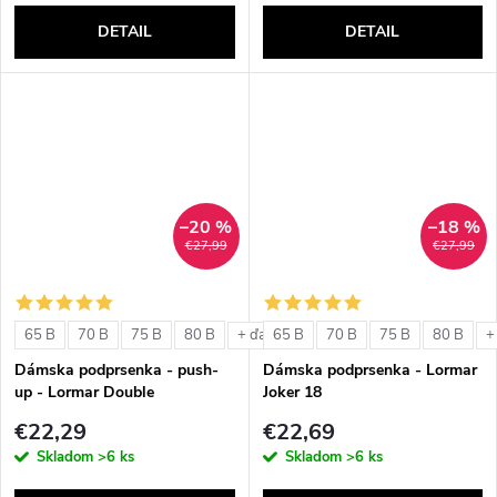
DETAIL
DETAIL
–20 %
–18 %
€27,99
€27,99
65 B
70 B
75 B
80 B
65 B
70 B
75 B
80 B
+ ďalšie
+
Dámska podprsenka - push-
Dámska podprsenka - Lormar
up - Lormar Double
Joker 18
€22,29
€22,69
Skladom
>6 ks
Skladom
>6 ks