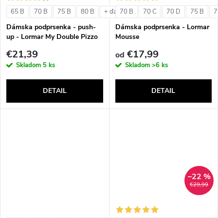
o
v
65 B
70 B
75 B
80 B
70 B
70 C
70 D
75 B
7
+ ďalšie
v
Dámska podprsenka - push-
Dámska podprsenka - Lormar
up - Lormar My Double Pizzo
Mousse
€21,39
€17,99
od
Skladom
5 ks
Skladom
>6 ks
DETAIL
DETAIL
–22 %
€29,99