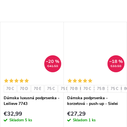
–20 %
–18 %
€41,59
€33,59
70 C
70 D
70 E
75 C
75 D
70 B
75 E
70 C
80 C
75 B
80 D
75 C
80 E
8
Dámska luxusná podprsenka -
Dámska podprsenka -
Leilieve 7743
korzetová - push-up - Sielei
1580
€32,99
€27,29
Skladom
5 ks
Skladom
1 ks