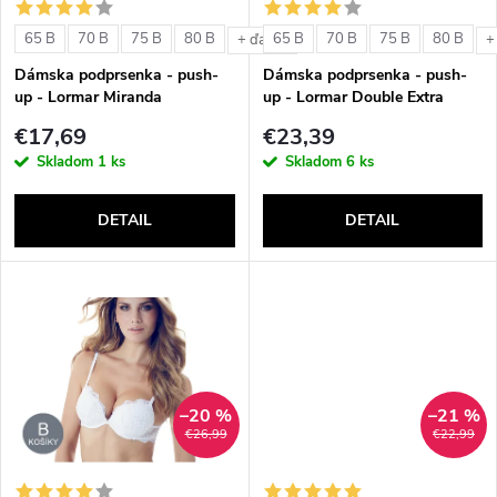
s
e
65 B
70 B
75 B
80 B
65 B
70 B
75 B
80 B
+ ďalšie
+
p
Dámska podprsenka - push-
Dámska podprsenka - push-
p
up - Lormar Miranda
up - Lormar Double Extra
r
€17,69
€23,39
r
Skladom
1 ks
Skladom
6 ks
o
o
DETAIL
DETAIL
d
d
u
u
k
k
t
–20 %
–21 %
t
€26,99
€22,99
o