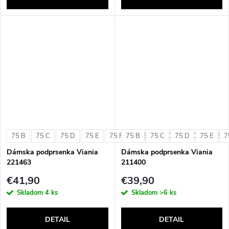
75 B
75 C
75 D
75 E
75 F
75 B
80 B
75 C
80 C
75 D
80 D
75 E
80 E
7
Dámska podprsenka Viania
Dámska podprsenka Viania
221463
211400
€41,90
€39,90
Skladom
4 ks
Skladom
>6 ks
DETAIL
DETAIL