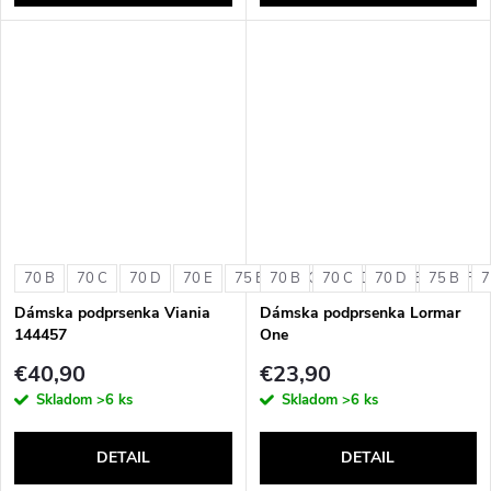
70 B
70 C
70 D
70 E
75 B
70 B
75 C
70 C
75 D
70 D
75 E
75 B
75 F
7
Dámska podprsenka Viania
Dámska podprsenka Lormar
144457
One
€40,90
€23,90
Skladom
>6 ks
Skladom
>6 ks
DETAIL
DETAIL