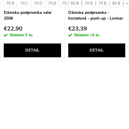
70 B
70 C
70 D
75 B
75 C
65 B
75 D
70 B
80 B
75 B
80 C
80 B
80 D
+
Dámska podprsenka selei
Dámska podprsenka -
2506
korzetová - push-up - Lormar
Double Extra Pizzo
€22,90
€23,39
Skladom
5 ks
Skladom
>6 ks
DETAIL
DETAIL