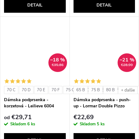
DETAIL
DETAIL
–18 %
–21 %
€35,86
€28,99
70 C
70 D
70 E
70 F
75 C
65 B
75 D
75 B
75 E
80 B
75 F
80 C
+ ďalšie
Dámska podprsenka -
Dámska podprsenka - push-
korzetová - Leilieve 6004
up - Lormar Double Pizzo
€29,71
€22,69
od
Skladom
6 ks
Skladom
5 ks