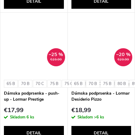
DETAIL
DETAIL
–25 %
–20 %
€23,99
€23,99
65 B
70 B
70 C
75 B
75 C
65 B
80 B
70 B
80 C
75 B
85 B
80 B
8
+ ďalši
Dámska podprsenka - push-
Dámska podprsenka - Lormar
up - Lormar Prestige
Desiderio Pizzo
€17,99
€18,99
Skladom
6 ks
Skladom
>6 ks
DETAIL
DETAIL