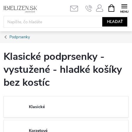
Prejsť
NÁKUPN
KOŠÍK
na
obsah
HĽADAŤ
Podprsenky
Klasické podprsenky -
vystužené - hladké košíky
bez kostíc
Klasické
Korzetové