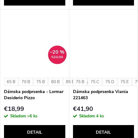
–20 %
€23,99
65 B
70 B
75 B
80 B
85 B
75 B
75 C
75 D
75 E
7
+ ďalšie
Dámska podprsenka - Lormar
Dámska podprsenka Viania
Desiderio Pizzo
221463
€18,99
€41,90
Skladom
>6 ks
Skladom
4 ks
DETAIL
DETAIL