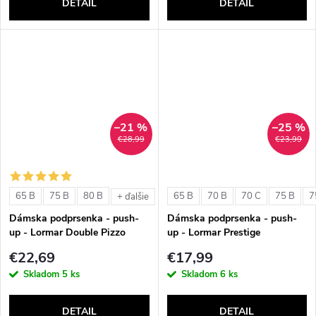
DETAIL
DETAIL
–21 %
–25 %
€28,99
€23,99
65 B
75 B
80 B
65 B
70 B
70 C
75 B
7
+ ďalšie
Dámska podprsenka - push-
Dámska podprsenka - push-
up - Lormar Double Pizzo
up - Lormar Prestige
€22,69
€17,99
Skladom
5 ks
Skladom
6 ks
DETAIL
DETAIL