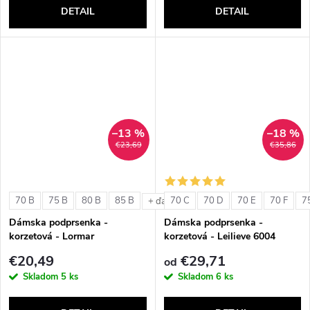
DETAIL
DETAIL
–13 %
–18 %
€23,69
€35,86
70 B
75 B
80 B
85 B
70 C
70 D
70 E
70 F
7
+ ďalšie
Dámska podprsenka -
Dámska podprsenka -
korzetová - Lormar
korzetová - Leilieve 6004
ExtraOrdinary Fascia
€20,49
€29,71
od
Skladom
5 ks
Skladom
6 ks