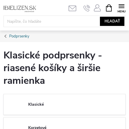
Prejsť
NÁKUPN
KOŠÍK
na
obsah
HĽADAŤ
Podprsenky
Klasické podprsenky -
riasené košíky a širšie
ramienka
Klasické
Korzetové