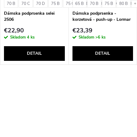
70 B
70 C
70 D
75 B
75 C
65 B
75 D
70 B
80 B
75 B
80 C
80 B
80 D
+
Dámska podprsenka selei
Dámska podprsenka -
2506
korzetová - push-up - Lormar
Double Extra Pizzo
€22,90
€23,39
Skladom
4 ks
Skladom
>6 ks
DETAIL
DETAIL