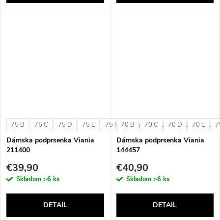
75 B
75 C
75 D
75 E
75 F
70 B
75 G
70 C
80 B
70 D
80 C
70 E
80 D
7
Dámska podprsenka Viania
Dámska podprsenka Viania
211400
144457
€39,90
€40,90
Skladom
>6 ks
Skladom
>6 ks
DETAIL
DETAIL