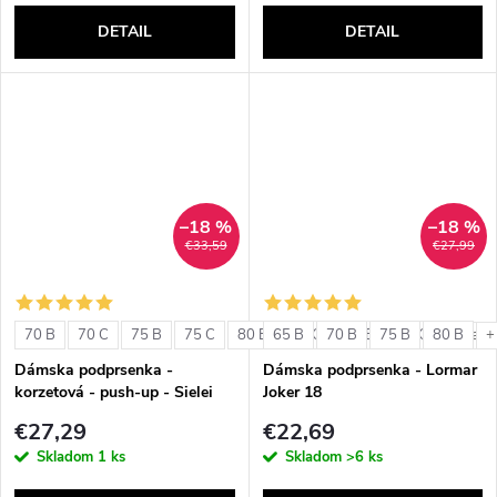
DETAIL
DETAIL
–18 %
–18 %
€33,59
€27,99
70 B
70 C
75 B
75 C
80 B
65 B
80 C
70 B
85 B
75 B
85 C
80 B
+ ďalši
+
Dámska podprsenka -
Dámska podprsenka - Lormar
korzetová - push-up - Sielei
Joker 18
1580
€27,29
€22,69
Skladom
1 ks
Skladom
>6 ks