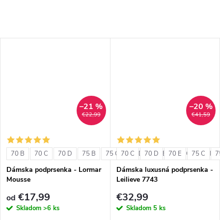
–21 %
–20 %
€22,99
€41,59
70 B
70 C
70 D
75 B
75 C
70 C
75 D
70 D
80 B
70 E
80 C
75 C
80 D
7
Dámska podprsenka - Lormar
Dámska luxusná podprsenka -
Mousse
Leilieve 7743
€17,99
€32,99
od
Skladom
>6 ks
Skladom
5 ks