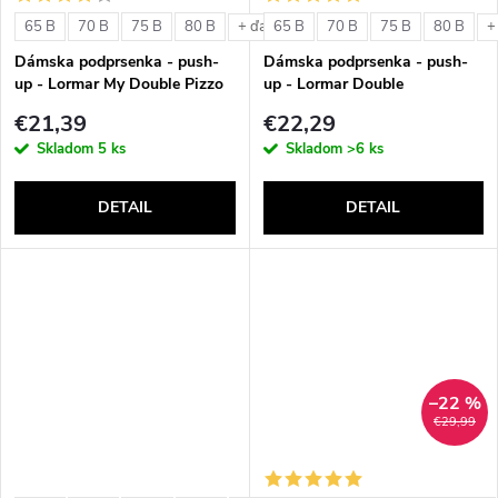
o
v
65 B
70 B
75 B
80 B
65 B
70 B
75 B
80 B
+ ďalšie
+
v
Dámska podprsenka - push-
Dámska podprsenka - push-
up - Lormar My Double Pizzo
up - Lormar Double
€21,39
€22,29
Skladom
5 ks
Skladom
>6 ks
DETAIL
DETAIL
–22 %
€29,99