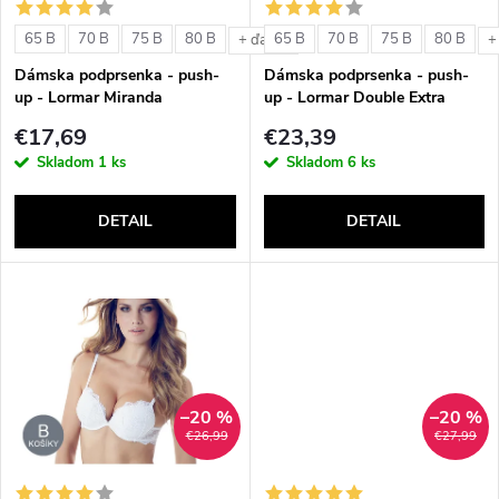
s
e
65 B
70 B
75 B
80 B
65 B
70 B
75 B
80 B
+ ďalšie
+
p
Dámska podprsenka - push-
Dámska podprsenka - push-
p
up - Lormar Miranda
up - Lormar Double Extra
r
€17,69
€23,39
r
Skladom
1 ks
Skladom
6 ks
o
o
DETAIL
DETAIL
d
d
u
u
k
k
t
–20 %
–20 %
t
€26,99
€27,99
o